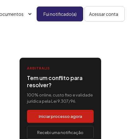
ocumentos
Fui notificado(a)
Acessar conta
ARBITRALIS
Tem um conflito para
resolver?
100% online, custo fixo e validade
jurídica pela Lei 9.307/96.
Iniciar processo agora
Recebi uma notificação