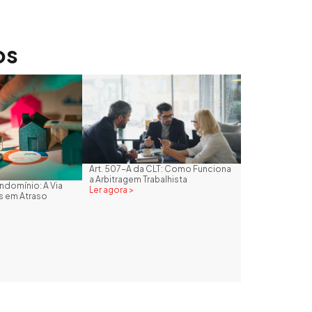
os
Art. 507-A da CLT: Como Funciona
a Arbitragem Trabalhista
domínio: A Via
Ler agora >
as em Atraso