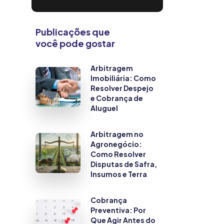
Publicações que
você pode gostar
Arbitragem
Imobiliária: Como
Resolver Despejo
e Cobrança de
Aluguel
Arbitragem no
Agronegócio:
Como Resolver
Disputas de Safra,
Insumos e Terra
Cobrança
Preventiva: Por
Que Agir Antes do