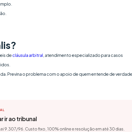
xemplo.
são.
lis?
eis de
cláusula arbitral
, atendimento especializado para casos
pidos.
anulada. Previna o problema com o apoio de quem entende de verdad
TAL
 ir ao tribunal
 Lei 9.307/96. Custo fixo, 100% online e resolução em até 30 dias.