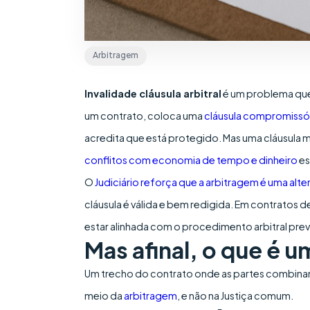
Arbitragem
Invalidade cláusula arbitral
é um problema que
um contrato, coloca uma
cláusula compromissó
acredita que está protegido. Mas uma cláusula 
conflitos com economia de tempo e dinheiro
es
O
Judiciário reforça que a arbitragem é uma alter
cláusula é válida e bem redigida. Em contratos 
estar alinhada com o procedimento arbitral prev
Mas afinal, o que é u
Um trecho do contrato onde as partes combinam 
meio da
arbitragem
, e não na Justiça comum.