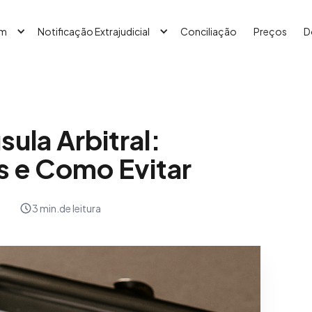
em
Notificação Extrajudicial
Conciliação
Preços
D
sula Arbitral:
s e Como Evitar
3 min.
de leitura