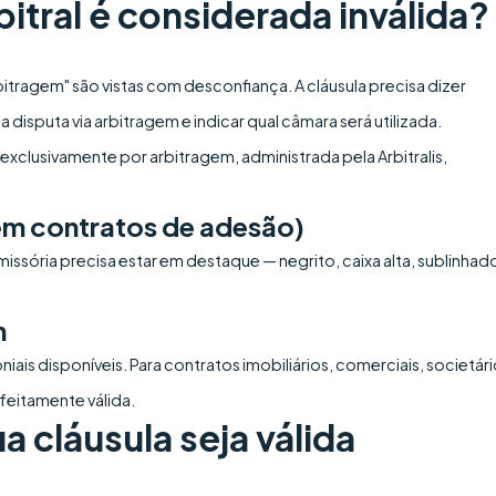
itral é considerada inválida?
itragem" são vistas com desconfiança. A cláusula precisa dizer
 disputa via arbitragem e indicar qual câmara será utilizada.
exclusivamente por arbitragem, administrada pela Arbitralis,
(em contratos de adesão)
issória precisa estar em destaque — negrito, caixa alta, sublinhad
m
iais disponíveis. Para contratos imobiliários, comerciais, societár
feitamente válida.
 cláusula seja válida