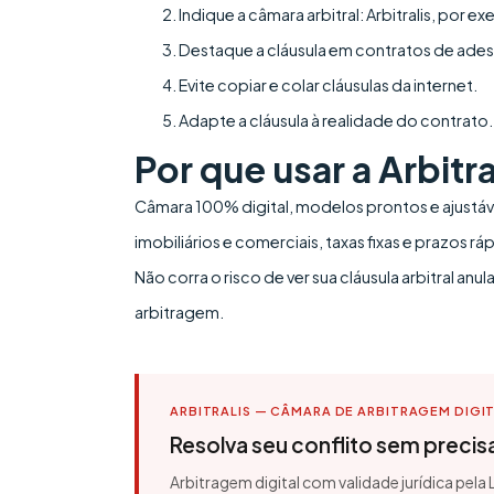
Indique a câmara arbitral: Arbitralis, por e
Destaque a cláusula em contratos de ade
Evite copiar e colar cláusulas da internet.
Adapte a cláusula à realidade do contrato.
Por que usar a Arbitra
Câmara 100% digital, modelos prontos e ajustáv
imobiliários e comerciais, taxas fixas e prazos rá
Não corra o risco de ver sua cláusula arbitral 
arbitragem.
ARBITRALIS — CÂMARA DE ARBITRAGEM DIGI
Resolva seu conflito sem precisar
Arbitragem digital com validade jurídica pela