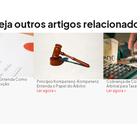
eja outros artigos relacionad
l: Entenda Como
Princípio Kompetenz-Kompetenz:
Cobrança de Con
cução
Entenda o Papel do Árbitro
Arbitral para Tax
Ler agora >
Ler agora >