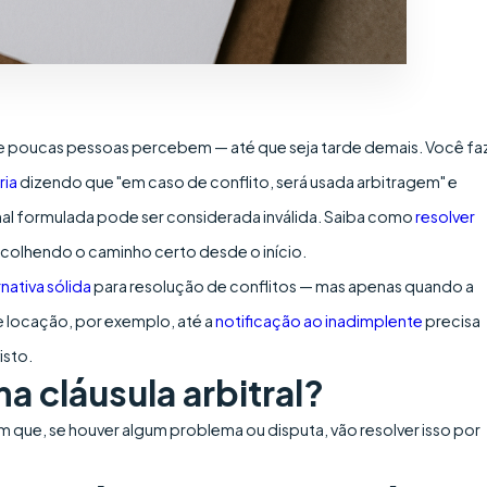
 poucas pessoas percebem — até que seja tarde demais. Você fa
ria
dizendo que "em caso de conflito, será usada arbitragem" e
mal formulada pode ser considerada inválida. Saiba como
resolver
colhendo o caminho certo desde o início.
nativa sólida
para resolução de conflitos — mas apenas quando a
de locação, por exemplo, até a
notificação ao inadimplente
precisa
isto.
ma cláusula arbitral?
que, se houver algum problema ou disputa, vão resolver isso por