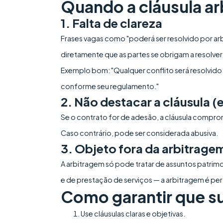
Quando a cláusula arb
1. Falta de clareza
Frases vagas como "poderá ser resolvido por arb
diretamente que as partes se obrigam a resolver a
Exemplo bom: "Qualquer conflito será resolvido 
conforme seu regulamento."
2. Não destacar a cláusula 
Se o contrato for de adesão, a cláusula comprom
Caso contrário, pode ser considerada abusiva.
3. Objeto fora da arbitrage
A arbitragem só pode tratar de assuntos patrimon
e de prestação de serviços — a arbitragem é per
Como garantir que sua
Use cláusulas claras e objetivas.