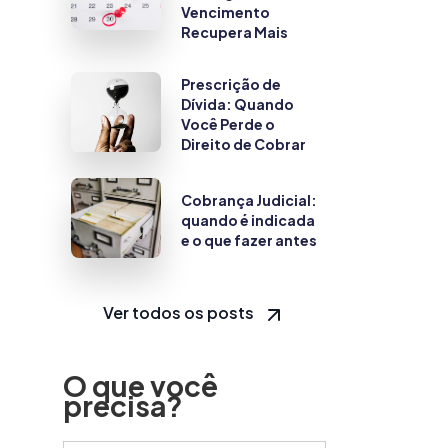
Vencimento
Recupera Mais
Prescrição de
Dívida: Quando
Você Perde o
Direito de Cobrar
Cobrança Judicial:
quando é indicada
e o que fazer antes
Ver todos os posts
O que você
precisa?