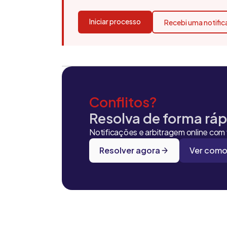
Iniciar processo
Recebi uma notifi
Conflitos?
Resolva de forma rápi
Notificações e arbitragem online com v
Resolver agora
Ver como