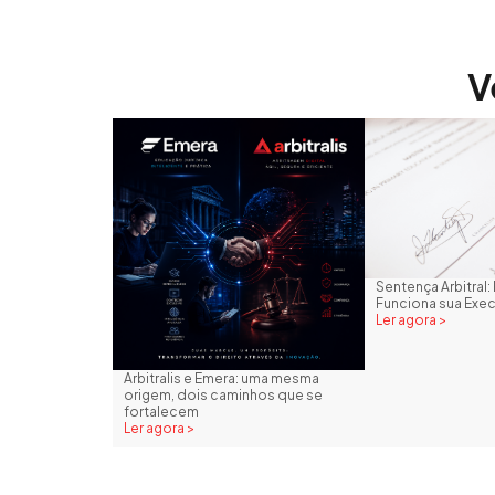
V
Sentença Arbitra
Funciona sua Exe
Ler agora >
Arbitralis e Emera: uma mesma
origem, dois caminhos que se
fortalecem
Ler agora >