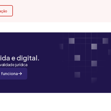
cação
da e digital.
alidade jurídica
 funciona