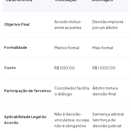
Acordo mútuo
Decisão imposta
Objetivo Final
entre as partes
por um árbitro
Formalidade
Menos formal
Mais formal
Custo
R$ 500,00
R$ 1.000,00
Conciliador facilita
Árbitro toma a
Participação de Terceiros
o diálogo
decisão final
Não é decisão
Sentença arbitral
Aplicabilidade Legal do
vinculativa, ou seja,
tem força de
Acordo
não é obrigatória
decisão judicial