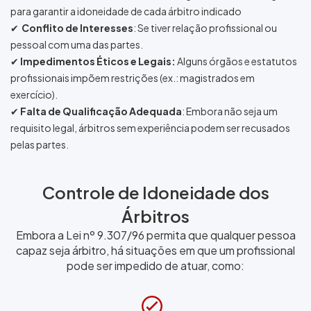
para garantir a idoneidade de cada árbitro indicado
✔
Conflito de Interesses
: Se tiver relação profissional ou
pessoal com uma das partes.
✔
Impedimentos Éticos e Legais:
Alguns órgãos e estatutos
profissionais impõem restrições (ex.: magistrados em
exercício).
✔
Falta de Qualificação Adequada
: Embora não seja um
requisito legal, árbitros sem experiência podem ser recusados
pelas partes.
Controle de Idoneidade dos
Árbitros
Embora a Lei nº 9.307/96 permita que qualquer pessoa
capaz seja árbitro, há situações em que um profissional
pode ser impedido de atuar, como: