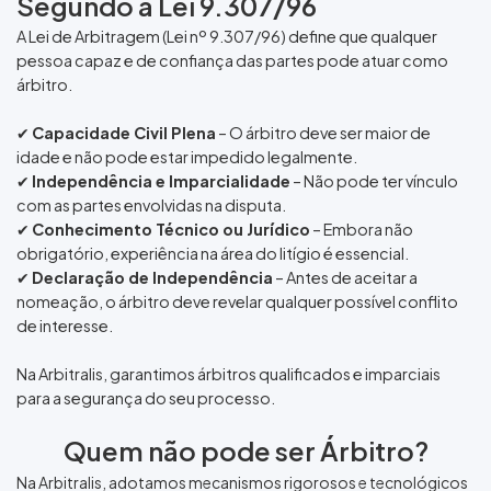
Segundo a Lei 9.307/96
A Lei de Arbitragem (Lei nº 9.307/96) define que qualquer
pessoa capaz e de confiança das partes pode atuar como
árbitro.
✔
Capacidade Civil Plena
– O árbitro deve ser maior de
idade e não pode estar impedido legalmente.
✔
Independência e Imparcialidade
– Não pode ter vínculo
com as partes envolvidas na disputa.
✔
Conhecimento Técnico ou Jurídico
– Embora não
obrigatório, experiência na área do litígio é essencial.
✔
Declaração de Independência
– Antes de aceitar a
nomeação, o árbitro deve revelar qualquer possível conflito
de interesse.
Na Arbitralis, garantimos árbitros qualificados e imparciais
para a segurança do seu processo.
Quem não pode ser Árbitro?
Na Arbitralis, adotamos mecanismos rigorosos e tecnológicos