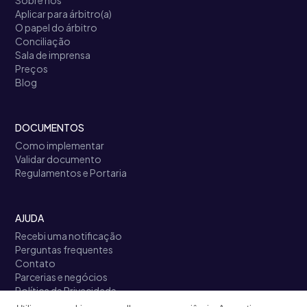
Aplicar para árbitro(a)
O papel do árbitro
Conciliação
Sala de imprensa
Preços
Blog
DOCUMENTOS
Como implementar
Validar documento
Regulamentos e Portaria
AJUDA
Recebi uma notificação
Perguntas frequentes
Contato
Parcerias e negócios
Política de Privacidade
Termos de Uso