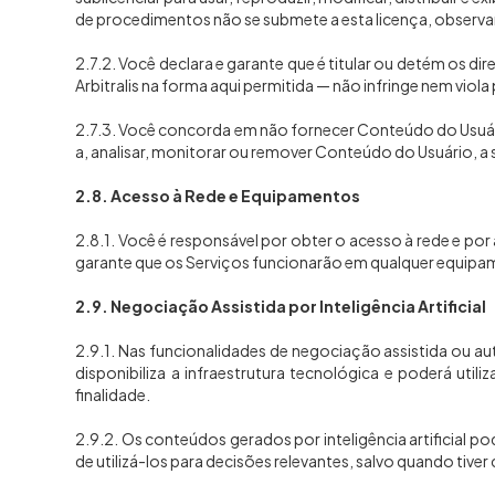
de procedimentos não se submete a esta licença, observan
2.7.2. Você declara e garante que é titular ou detém os d
Arbitralis na forma aqui permitida — não infringe nem viola 
2.7.3. Você concorda em não fornecer Conteúdo do Usuário
a, analisar, monitorar ou remover Conteúdo do Usuário, a s
2.8. Acesso à Rede e Equipamentos
2.8.1. Você é responsável por obter o acesso à rede e por
garante que os Serviços funcionarão em qualquer equipame
2.9. Negociação Assistida por Inteligência Artificial
2.9.1. Nas funcionalidades de negociação assistida ou au
disponibiliza a infraestrutura tecnológica e poderá uti
finalidade.
2.9.2. Os conteúdos gerados por inteligência artificial 
de utilizá-los para decisões relevantes, salvo quando tiv