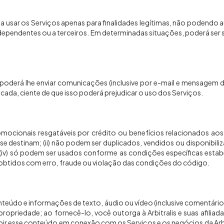
e a usar os Serviços apenas para finalidades legítimas, não podendo 
ndependentes ou a terceiros. Em determinadas situações, poderá se
is poderá lhe enviar comunicações (inclusive por e-mail e mensage
ada, ciente de que isso poderá prejudicar o uso dos Serviços.
s promocionais resgatáveis por crédito ou benefícios relacionados ao
e se destinam; (ii) não podem ser duplicados, vendidos ou disponibili
iv) só podem ser usados conforme as condições específicas estabelec
os obtidos com erro, fraude ou violação das condições do código.
e conteúdo e informações de texto, áudio ou vídeo (inclusive comentár
riedade; ao fornecê-lo, você outorga à Arbitralis e suas afiliadas 
 e exibir esse conteúdo em conexão com os Serviços e os negócios da 