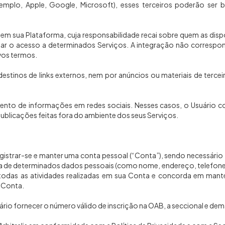
emplo, Apple, Google, Microsoft), esses terceiros poderão ser 
os em sua Plataforma, cuja responsabilidade recai sobre quem as dispo
tar o acesso a determinados Serviços. A integração não correspo
vos termos.
u destinos de links externos, nem por anúncios ou materiais de ter
mento de informações em redes sociais. Nesses casos, o Usuário c
 publicações feitas fora do ambiente dos seus Serviços.
e registrar-se e manter uma conta pessoal (“Conta”), sendo necessári
leta de determinados dados pessoais (como nome, endereço, telefone 
odas as atividades realizadas em sua Conta e concorda em manter
 Conta.
rio fornecer o número válido de inscrição na OAB, a seccional e dem