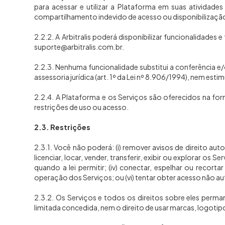
para acessar e utilizar a Plataforma em suas atividades
compartilhamento indevido de acesso ou disponibilização 
2.2.2. A Arbitralis poderá disponibilizar funcionalidad
suporte@arbitralis.com.br.
2.2.3. Nenhuma funcionalidade substitui a conferência e/
assessoria jurídica (art. 1º da Lei nº 8.906/1994), nem esti
2.2.4. A Plataforma e os Serviços são oferecidos na form
restrições de uso ou acesso.
2.3. Restrições
2.3.1. Você não poderá: (i) remover avisos de direito auto
licenciar, locar, vender, transferir, exibir ou explorar o
quando a lei permitir; (iv) conectar, espelhar ou recor
operação dos Serviços; ou (vi) tentar obter acesso não au
2.3.2. Os Serviços e todos os direitos sobre eles perma
limitada concedida, nem o direito de usar marcas, logotipo