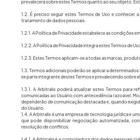
prevalecerá sobre estes Termos quanto ao seu objeto. Es
1.2. É preciso seguir estes Termos de Uso e conhecer a 
tratamento de dados pessoais.
1.2.1. A Política de Privacidade estabelece as condições e
1.2.2. A Política de Privacidade integra estes Termos de U
1.2.3. Estes Termos aplicam-se a todas as marcas, produtos 
1.3. Termos adicionais poderão se aplicar a determinado
se parte integrante destes Termos e prevalecendo sobre e
1.3.1. A Arbitralis poderá atualizar estes Termos para r
comunicadas ao Usuário com antecedência razoável. Mod
dependerão de comunicação destacada e, quando exigido p
do Usuário.
1.4. A Arbitralis é uma empresa de tecnologia jurídica e
que pode disponibilizar negociação automatizada, conc
resolução de conflitos.
1.4.1. A Arbitralis é a controladora dos dados pessoais 