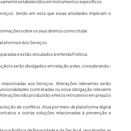
essamente estabelecidos em instrumentos específicos.
Serviços, tendo em vista que essas atividades implicam o
nformações sobre os seus direitos como titular.
Plataforma e dos Serviços.
paradas e estão vinculados à referida Política.
ção) e serão divulgados em relação a eles, considerando-
ou relacionadas aos Serviços. Alterações relevantes serão
uncionalidades contratadas ou nova obrigação relevante
lterações não produzirão efeitos retroativos em prejuízo
solução de conflitos. Atua por meio de plataforma digital
contratos e outras soluções relacionadas à prevenção e
 sua Política de Privacidade e da Seção 4, ressalvadas as