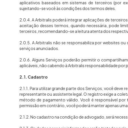
aplicativos baseados em sistemas de terceiros (por ex
sujeitando-se você às condições dos termos deles.
2.0.4. A Arbitralis poderá integrar aplicações de terceir
aceitação desses termos, quando necessária, pode limi
terceiros, recomendando-se a leitura atenta dos respecti
2.0.5. A Arbitralis não se responsabiliza por websites o
serviços anunciados.
2.0.6. Alguns Serviços poderão permitir o compartilha
aplicáveis, não cabendo à Arbitralis responsabilidade por
2.1. Cadastro
2.1.1. Para utilizar grande parte dos Serviços, você dev
representante ou assistente legal. O registro exige a co
método de pagamento válido. Você é responsável por t
permissão em contrário, você poderá manter apenas uma
2.1.2. No cadastro na condição de advogado, será necessá