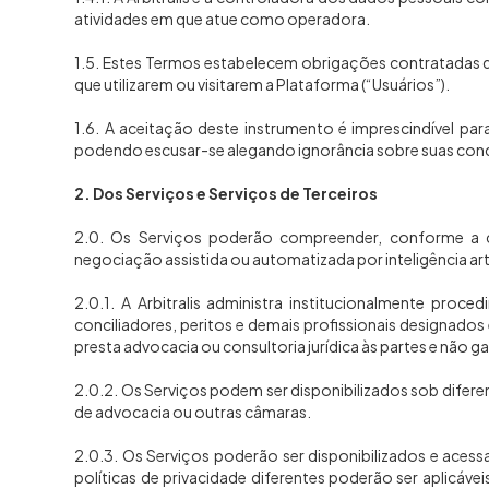
atividades em que atue como operadora.
1.5. Estes Termos estabelecem obrigações contratadas de 
que utilizarem ou visitarem a Plataforma (“Usuários”).
1.6. A aceitação deste instrumento é imprescindível par
podendo escusar-se alegando ignorância sobre suas condi
2. Dos Serviços e Serviços de Terceiros
2.0. Os Serviços poderão compreender, conforme a con
negociação assistida ou automatizada por inteligência arti
2.0.1. A Arbitralis administra institucionalmente pro
conciliadores, peritos e demais profissionais designad
presta advocacia ou consultoria jurídica às partes e não
2.0.2. Os Serviços podem ser disponibilizados sob diferent
de advocacia ou outras câmaras.
2.0.3. Os Serviços poderão ser disponibilizados e aces
políticas de privacidade diferentes poderão ser aplicávei