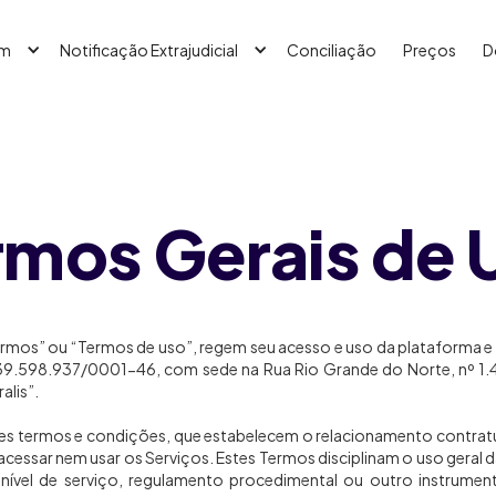
em
Notificação Extrajudicial
Conciliação
Preços
D
rmos Gerais de 
mos” ou “Termos de uso”, regem seu acesso e uso da plataforma e ap
 39.598.937/0001-46, com sede na Rua Rio Grande do Norte, nº 1.4
alis”.
tes termos e condições, que estabelecem o relacionamento contratua
á acessar nem usar os Serviços. Estes Termos disciplinam o uso gera
ível de serviço, regulamento procedimental ou outro instrumento