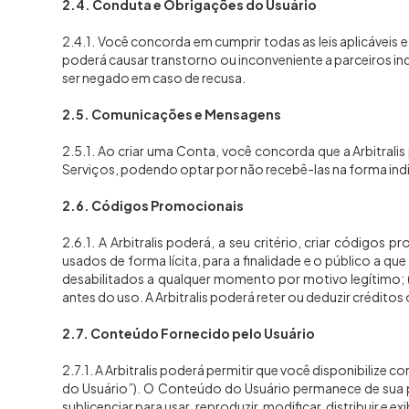
2.4. Conduta e Obrigações do Usuário
2.4.1. Você concorda em cumprir todas as leis aplicáveis 
poderá causar transtorno ou inconveniente a parceiros i
ser negado em caso de recusa.
2.5. Comunicações e Mensagens
2.5.1. Ao criar uma Conta, você concorda que a Arbitral
Serviços, podendo optar por não recebê-las na forma indic
2.6. Códigos Promocionais
2.6.1. A Arbitralis poderá, a seu critério, criar código
usados de forma lícita, para a finalidade e o público a qu
desabilitados a qualquer momento por motivo legítimo; (
antes do uso. A Arbitralis poderá reter ou deduzir crédit
2.7. Conteúdo Fornecido pelo Usuário
2.7.1. A Arbitralis poderá permitir que você disponibiliz
do Usuário”). O Conteúdo do Usuário permanece de sua prop
sublicenciar para usar, reproduzir, modificar, distribuir