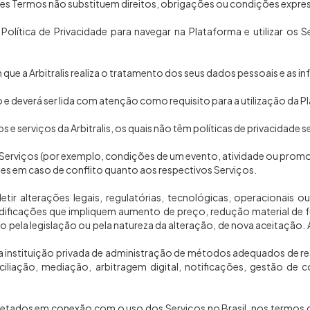
tes Termos não substituem direitos, obrigações ou condições expr
Política de Privacidade para navegar na Plataforma e utilizar os 
m que a Arbitralis realiza o tratamento dos seus dados pessoais e as i
so e deverá ser lida com atenção como requisito para a utilização da 
e serviços da Arbitralis, os quais não têm políticas de privacidade se
s Serviços (por exemplo, condições de um evento, atividade ou promo
les em caso de conflito quanto aos respectivos Serviços.
efletir alterações legais, regulatórias, tecnológicas, operacionais 
ificações que impliquem aumento de preço, redução material de f
ela legislação ou pela natureza da alteração, de nova aceitação. A
 uma instituição privada de administração de métodos adequados de re
iliação, mediação, arbitragem digital, notificações, gestão de 
coletados em conexão com o uso dos Serviços no Brasil, nos termos da