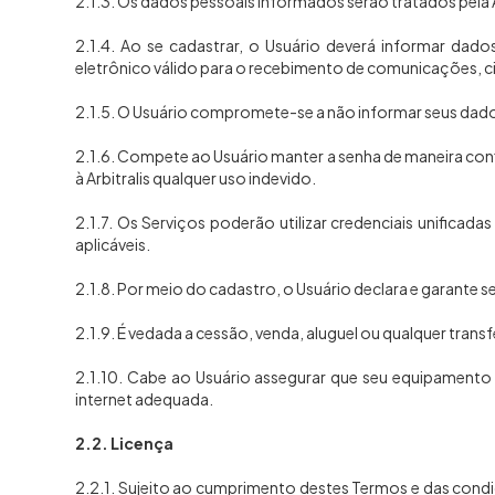
2.1.3. Os dados pessoais informados serão tratados pela 
2.1.4. Ao se cadastrar, o Usuário deverá informar dado
eletrônico válido para o recebimento de comunicações, c
2.1.5. O Usuário compromete-se a não informar seus dados
2.1.6. Compete ao Usuário manter a senha de maneira con
à Arbitralis qualquer uso indevido.
2.1.7. Os Serviços poderão utilizar credenciais unifica
aplicáveis.
2.1.8. Por meio do cadastro, o Usuário declara e garante s
2.1.9. É vedada a cessão, venda, aluguel ou qualquer trans
2.1.10. Cabe ao Usuário assegurar que seu equipamento s
internet adequada.
2.2. Licença
2.2.1. Sujeito ao cumprimento destes Termos e das condiçõ