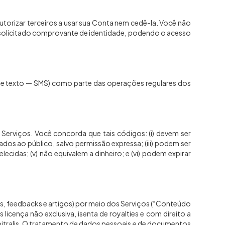
autorizar terceiros a usar sua Conta nem cedê-la. Você não
r solicitado comprovante de identidade, podendo o acesso
m de texto — SMS) como parte das operações regulares dos
s Serviços. Você concorda que tais códigos: (i) devem ser
zados ao público, salvo permissão expressa; (iii) podem ser
idas; (v) não equivalem a dinheiro; e (vi) podem expirar
ios, feedbacks e artigos) por meio dos Serviços (“Conteúdo
licença não exclusiva, isenta de royalties e com direito a
Arbitralis. O tratamento de dados pessoais e de documentos