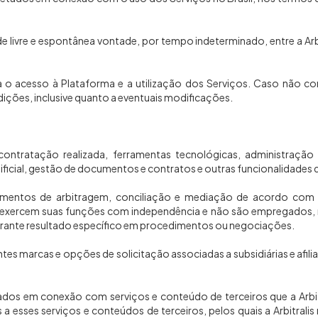
livre e espontânea vontade, por tempo indeterminado, entre a Arbitra
a o acesso à Plataforma e a utilização dos Serviços. Caso não co
ções, inclusive quanto a eventuais modificações.
tratação realizada, ferramentas tecnológicas, administração i
ficial, gestão de documentos e contratos e outras funcionalidades dis
cedimentos de arbitragem, conciliação e mediação de acordo com 
os exercem suas funções com independência e não são empregados, r
 garante resultado específico em procedimentos ou negociações.
es marcas e opções de solicitação associadas a subsidiárias e afilia
sados em conexão com serviços e conteúdo de terceiros que a Arbi
s a esses serviços e conteúdos de terceiros, pelos quais a Arbitral