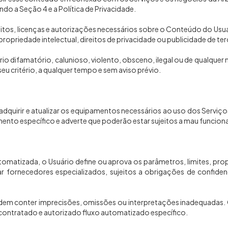
do a Seção 4 e a Política de Privacidade.
ireitos, licenças e autorizações necessários sobre o Conteúdo do Usu
propriedade intelectual, direitos de privacidade ou publicidade de ter
 difamatório, calunioso, violento, obsceno, ilegal ou de qualquer 
eu critério, a qualquer tempo e sem aviso prévio.
 adquirir e atualizar os equipamentos necessários ao uso dos Serviços
nto específico e adverte que poderão estar sujeitos a mau funciona
tomatizada, o Usuário define ou aprova os parâmetros, limites, propo
lizar fornecedores especializados, sujeitos a obrigações de confid
podem conter imprecisões, omissões ou interpretações inadequadas. 
er contratado e autorizado fluxo automatizado específico.