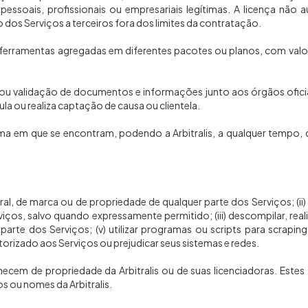
 pessoais, profissionais ou empresariais legítimas. A licença não
dos Serviços a terceiros fora dos limites da contratação.
es e ferramentas agregadas em diferentes pacotes ou planos, com val
ou validação de documentos e informações junto aos órgãos oficiais
mula ou realiza captação de causa ou clientela.
a em que se encontram, podendo a Arbitralis, a qualquer tempo, dei
ral, de marca ou de propriedade de qualquer parte dos Serviços; (ii) r
s Serviços, salvo quando expressamente permitido; (iii) descompilar, r
tar parte dos Serviços; (v) utilizar programas ou scripts para scra
torizado aos Serviços ou prejudicar seus sistemas e redes.
necem de propriedade da Arbitralis ou de suas licenciadoras. Este
s ou nomes da Arbitralis.