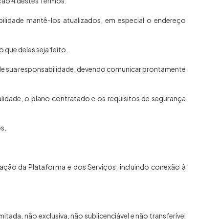
eção 4 destes Termos.
abilidade mantê-los atualizados, em especial o endereço
que deles seja feito.
á de sua responsabilidade, devendo comunicar prontamente
alidade, o plano contratado e os requisitos de segurança
os.
ização da Plataforma e dos Serviços, incluindo conexão à
tada, não exclusiva, não sublicenciável e não transferível