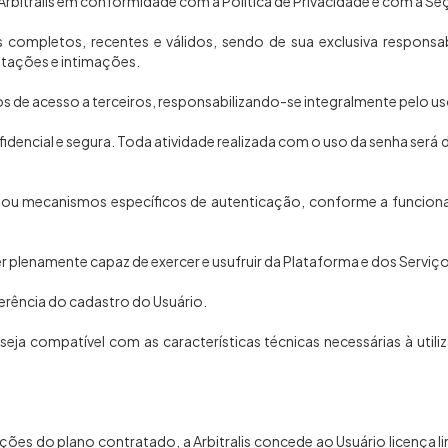
Arbitralis em conformidade com a Política de Privacidade e com a S
s completos, recentes e válidos, sendo de sua exclusiva respons
itações e intimações.
 de acesso a terceiros, responsabilizando-se integralmente pelo uso 
fidencial e segura. Toda atividade realizada com o uso da senha ser
das ou mecanismos específicos de autenticação, conforme a funcion
er plenamente capaz de exercer e usufruir da Plataforma e dos Serviç
ferência do cadastro do Usuário.
eja compatível com as características técnicas necessárias à util
es do plano contratado, a Arbitralis concede ao Usuário licença limi