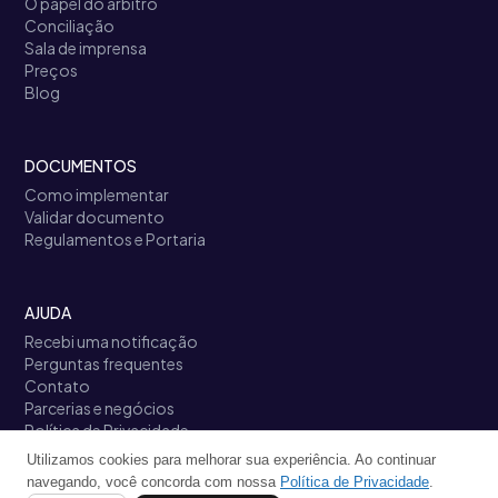
O papel do árbitro
Conciliação
Sala de imprensa
Preços
Blog
DOCUMENTOS
Como implementar
Validar documento
Regulamentos e Portaria
AJUDA
Recebi uma notificação
Perguntas frequentes
Contato
Parcerias e negócios
Política de Privacidade
Termos de Uso
Utilizamos cookies para melhorar sua experiência. Ao continuar
Links úteis
navegando, você concorda com nossa
Política de Privacidade
.