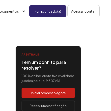
ocumentos
Fui notificado(a)
Acessar conta
ARBITRALIS
Tem um conflito para
resolver?
100% online, custo fixo e validade
jurídica pela Lei 9.307/96.
Iniciar processo agora
Recebi uma notificação