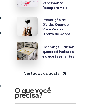
Vencimento
Recupera Mais
a
Prescrição de
Dívida: Quando
Você Perde o
 e
Direito de Cobrar
Cobrança Judicial:
quando é indicada
e o que fazer antes
Ver todos os posts
o
O que você
precisa?