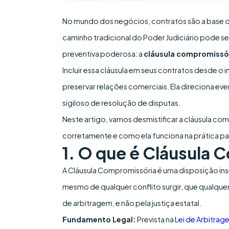
No mundo dos negócios, contratos são a base 
caminho tradicional do Poder Judiciário pode s
preventiva poderosa: a
cláusula compromissó
Incluir essa cláusula em seus contratos desde o
preservar relações comerciais. Ela direciona eve
sigiloso de resolução de disputas.
Neste artigo, vamos desmistificar a cláusula co
corretamente e como ela funciona na prática pa
1. O que é Cláusula
A Cláusula Compromissória é uma disposição in
mesmo de qualquer conflito surgir, que qualque
de arbitragem, e não pela justiça estatal.
Fundamento Legal:
Prevista na
Lei de Arbitrag