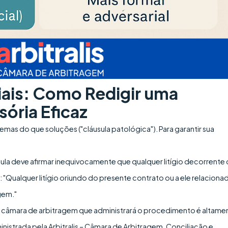
iais: Como Redigir uma
ória Eficaz
mas do que soluções ("cláusula patológica"). Para garantir sua
sula deve afirmar inequivocamente que qualquer litígio decorrente
: "Qualquer litígio oriundo do presente contrato ou a ele relaciona
gem."
a câmara de arbitragem que administrará o procedimento é altame
ministrada pela Arbitralis – Câmara de Arbitragem, Conciliação e