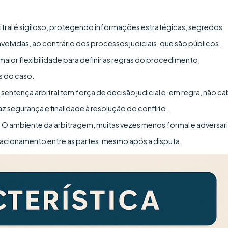
ral é sigiloso, protegendo informações estratégicas, segredos
olvidas, ao contrário dos processos judiciais, que são públicos.
 maior flexibilidade para definir as regras do procedimento,
s do caso.
 sentença arbitral tem força de decisão judicial e, em regra, não c
az segurança e finalidade à resolução do conflito.
:
O ambiente da arbitragem, muitas vezes menos formal e adversari
relacionamento entre as partes, mesmo após a disputa.