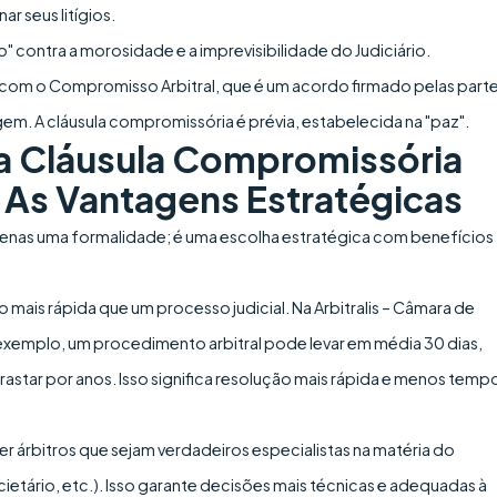
r seus litígios.
 contra a morosidade e a imprevisibilidade do Judiciário.
 com o Compromisso Arbitral, que é um acordo firmado pelas part
agem. A cláusula compromissória é prévia, estabelecida na "paz".
ma Cláusula Compromissória
 As Vantagens Estratégicas
é apenas uma formalidade; é uma escolha estratégica com benefícios
 mais rápida que um processo judicial. Na Arbitralis – Câmara de
exemplo, um procedimento arbitral pode levar em média 30 dias,
astar por anos. Isso significa resolução mais rápida e menos temp
 árbitros que sejam verdadeiros especialistas na matéria do
ietário, etc.). Isso garante decisões mais técnicas e adequadas à