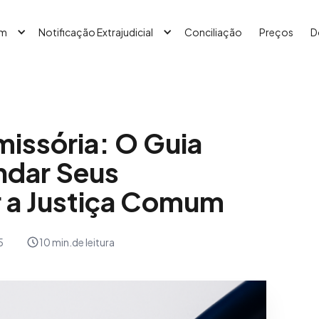
em
Notificação Extrajudicial
Conciliação
Preços
D
issória: O Guia
indar Seus
r a Justiça Comum
5
10 min.
de leitura