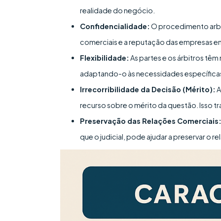
realidade do negócio.
Confidencialidade:
O procedimento arbit
comerciais e a reputação das empresas env
Flexibilidade:
As partes e os árbitros têm
adaptando-o às necessidades específica
Irrecorribilidade da Decisão (Mérito):
A
recurso sobre o mérito da questão. Isso tr
Preservação das Relações Comerciais
que o judicial, pode ajudar a preservar o 