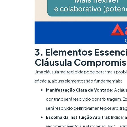
3. Elementos Essenc
Cláusula Compromiss
Uma cláusula mal redigida pode gerar mais proble
eficácia, alguns elementos são fundamentais:
Manifestação Clara de Vontade:
A cláu
contrato será resolvido por arbitragem. Ex
será resolvido definitivamente por arbitra
Escolha da Instituição Arbitral:
Indicar 
recomendável (cláusula "cheia"). Ex: "...ad