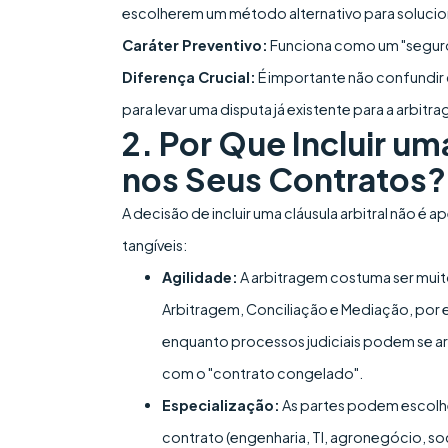
escolherem um método alternativo para soluciona
Caráter Preventivo:
Funciona como um "seguro"
Diferença Crucial:
É importante não confundir
para levar uma disputa já existente para a arbitr
2. Por Que Incluir u
nos Seus Contratos?
A decisão de incluir uma cláusula arbitral não 
tangíveis:
Agilidade:
A arbitragem costuma ser muito
Arbitragem, Conciliação e Mediação, por 
enquanto processos judiciais podem se arr
com o "contrato congelado".
Especialização:
As partes podem escolher
contrato (engenharia, TI, agronegócio, soc