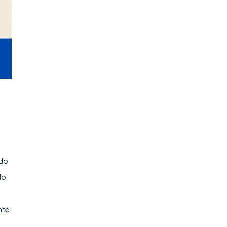
 do
do
nte