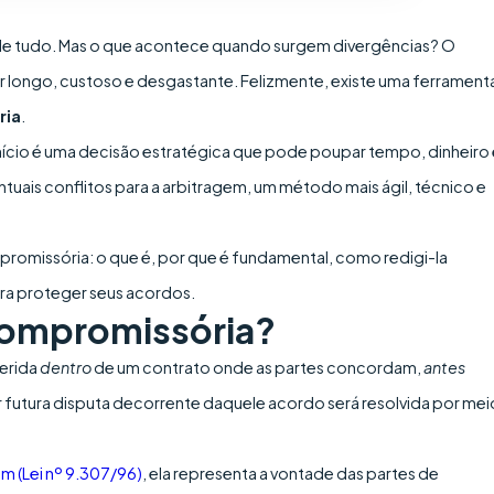
de tudo. Mas o que acontece quando surgem divergências? O
er longo, custoso e desgastante. Felizmente, existe uma ferrament
ria
.
 início é uma decisão estratégica que pode poupar tempo, dinheiro
ntuais conflitos para a arbitragem, um método mais ágil, técnico e
mpromissória: o que é, por que é fundamental, como redigi-la
ra proteger seus acordos.
 Compromissória?
serida
dentro
de um contrato onde as partes concordam,
antes
r futura disputa decorrente daquele acordo será resolvida por mei
em (Lei nº 9.307/96)
, ela representa a vontade das partes de