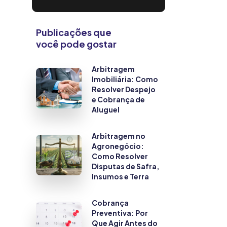
Publicações que
você pode gostar
Arbitragem
Imobiliária: Como
Resolver Despejo
e Cobrança de
Aluguel
Arbitragem no
Agronegócio:
Como Resolver
Disputas de Safra,
Insumos e Terra
Cobrança
Preventiva: Por
Que Agir Antes do