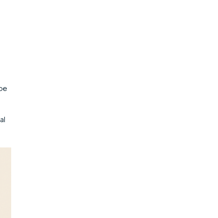
abe
al