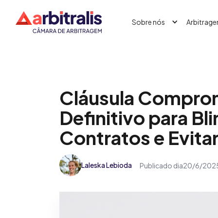
Sobre nós
Arbitrag
Cláusula Comprom
Definitivo para Bl
Contratos e Evita
Laleska Lebioda
Publicado dia
20/6/202