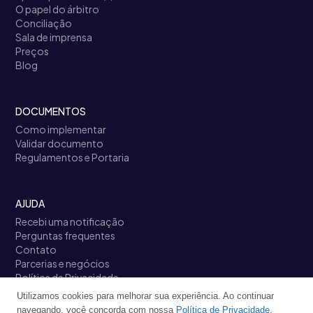
O papel do árbitro
Conciliação
Sala de imprensa
Preços
Blog
DOCUMENTOS
Como implementar
Validar documento
Regulamentos e Portaria
AJUDA
Recebi uma notificação
Perguntas frequentes
Contato
Parcerias e negócios
Política de Privacidade
Termos de Uso
Utilizamos cookies para melhorar sua experiência. Ao continuar
Links úteis
navegando, você concorda com nossa
Política de Privacidade
.