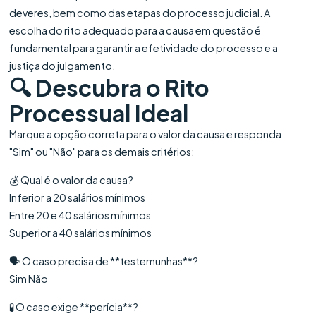
deveres, bem como das etapas do processo judicial. A
escolha do rito adequado para a causa em questão é
fundamental para garantir a efetividade do processo e a
justiça do julgamento.
🔍 Descubra o Rito
Processual Ideal
Marque a opção correta para o valor da causa e responda
"Sim" ou "Não" para os demais critérios:
💰 Qual é o valor da causa?
Inferior a 20 salários mínimos
Entre 20 e 40 salários mínimos
Superior a 40 salários mínimos
🗣️ O caso precisa de **testemunhas**?
Sim Não
🧪 O caso exige **perícia**?