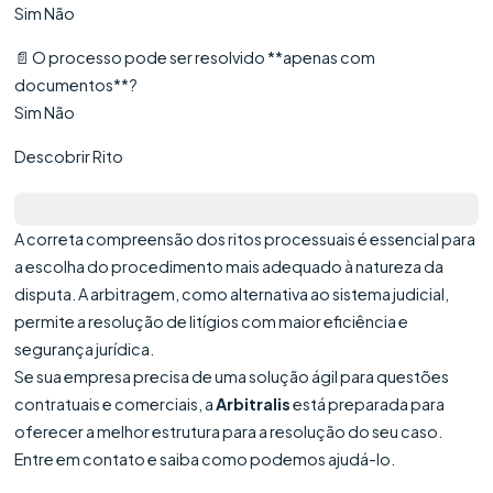
Sim Não
📄 O processo pode ser resolvido **apenas com
documentos**?
Sim Não
Descobrir Rito
A correta compreensão dos ritos processuais é essencial para
a escolha do procedimento mais adequado à natureza da
disputa. A arbitragem, como alternativa ao sistema judicial,
permite a resolução de litígios com maior eficiência e
segurança jurídica.
Se sua empresa precisa de uma solução ágil para questões
contratuais e comerciais, a
Arbitralis
está preparada para
oferecer a melhor estrutura para a resolução do seu caso.
Entre em contato e saiba como podemos ajudá-lo.