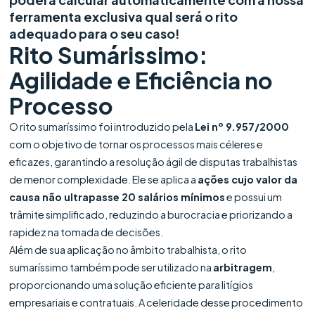
ferramenta exclusiva qual será o rito
adequado para o seu caso!
Rito Sumárissimo:
Agilidade e Eficiência no
Processo
O rito sumaríssimo foi introduzido pela
Lei nº 9.957/2000
com o objetivo de tornar os processos mais céleres e
eficazes, garantindo a resolução ágil de disputas trabalhistas
de menor complexidade. Ele se aplica a
ações cujo valor da
causa não ultrapasse 20 salários mínimos
e possui um
trâmite simplificado, reduzindo a burocracia e priorizando a
rapidez na tomada de decisões.
Além de sua aplicação no âmbito trabalhista, o rito
sumaríssimo também pode ser utilizado na
arbitragem
,
proporcionando uma solução eficiente para litígios
empresariais e contratuais. A celeridade desse procedimento