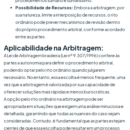
procedimentos sumário e sumaríssimo.
Possibilidade de Recursos:
Embora a arbitragem, por
sua natureza, limite a interposição de recursos, o rito
ordinário pode prever mecanismos de revisão dentro
do próprio procedimento arbitral, conforme acordado
entre as partes.
Aplicabilidade na Arbitragem:
A Lei de Arbitragem brasileira (Lei nº 9.307/1996) confere às
partes a autonomia para definir o procedimento arbitral,
podendo optar pelo rito ordinário quando julgarem
necessário. No entanto, essa escolha é menos frequente, uma
vez que a arbitragem é valorizada por sua capacidade de
oferecer soluções mais rápidas e menos burocráticas.
A opção pelo rito ordinário na arbitragem pode ser
apropriada em situações que exigem uma análise minuciosa e
detalhada, garantindo que todas as nuances do caso sejam
consideradas. Contudo, é fundamental que as partes estejam
cientes de que essa escolha pode resultar em um processo