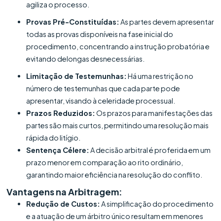
agiliza o processo.
Provas Pré-Constituídas:
As partes devem apresentar
todas as provas disponíveis na fase inicial do
procedimento, concentrando a instrução probatória e
evitando delongas desnecessárias.
Limitação de Testemunhas:
Há uma restrição no
número de testemunhas que cada parte pode
apresentar, visando à celeridade processual.
Prazos Reduzidos:
Os prazos para manifestações das
partes são mais curtos, permitindo uma resolução mais
rápida do litígio.
Sentença Célere:
A decisão arbitral é proferida em um
prazo menor em comparação ao rito ordinário,
garantindo maior eficiência na resolução do conflito.
Vantagens na Arbitragem:
Redução de Custos:
A simplificação do procedimento
e a atuação de um árbitro único resultam em menores