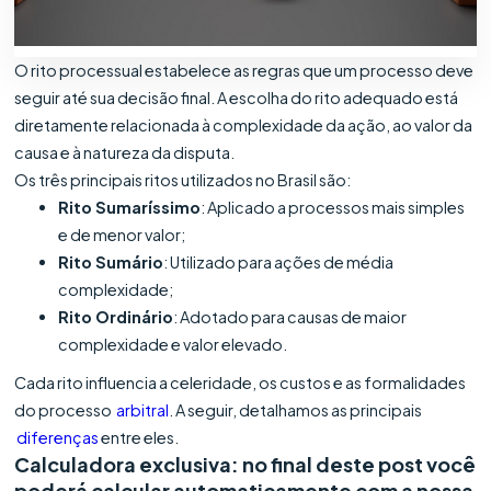
O rito processual estabelece as regras que um processo deve
seguir até sua decisão final. A escolha do rito adequado está
diretamente relacionada à complexidade da ação, ao valor da
causa e à natureza da disputa.
Os três principais ritos utilizados no Brasil são:
Rito Sumaríssimo
: Aplicado a processos mais simples
e de menor valor;
Rito Sumário
: Utilizado para ações de média
complexidade;
Rito Ordinário
: Adotado para causas de maior
complexidade e valor elevado.
Cada rito influencia a celeridade, os custos e as formalidades
do processo
arbitral
. A seguir, detalhamos as principais
diferenças
entre eles.
Calculadora exclusiva: no final deste post você
poderá calcular automaticamente com a nossa