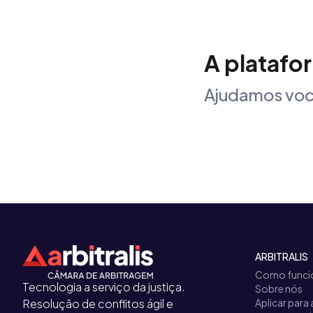
A platafo
Ajudamos voc
ARBITRALIS
Como funci
Tecnologia a serviço da justiça.
Sobre nós
Resolução de conflitos ágil e
Aplicar para 