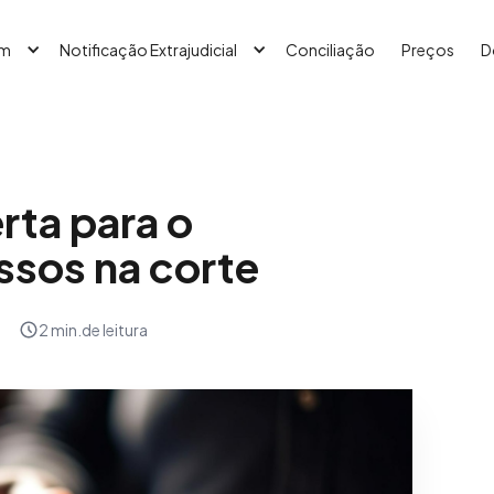
em
Notificação Extrajudicial
Conciliação
Preços
D
erta para o
ssos na corte
2 min.
de leitura