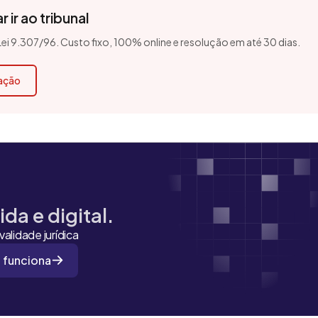
 ir ao tribunal
 Lei 9.307/96. Custo fixo, 100% online e resolução em até 30 dias.
cação
da e digital.
alidade jurídica
 funciona