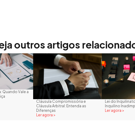
eja outros artigos relacionad
: Quando Vale a
iça
Cláusula Compromissória e
Lei do Inquilina
Cláusula Arbitral: Entenda as
Inquilino Inadim
Diferenças
Ler agora >
Ler agora >