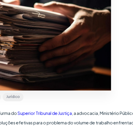
Jurídico
 Turma do
Superior Tribunal de Justiça
, a advocacia, Ministério Públic
soluções efetivas para o problema do volume de trabalho enfrenta