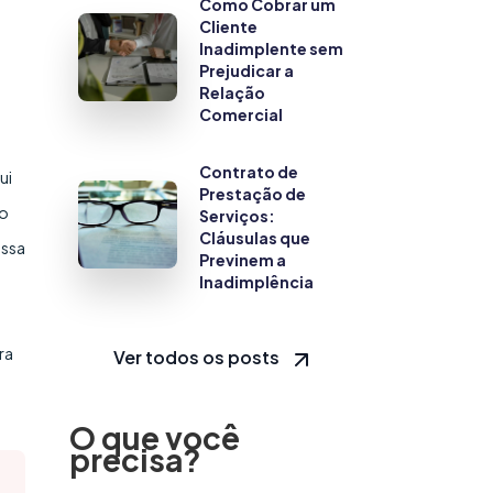
Como Cobrar um
Cliente
o
Inadimplente sem
Prejudicar a
Relação
Comercial
Contrato de
ui
Prestação de
lo
Serviços:
Cláusulas que
ossa
Previnem a
Inadimplência
ra
Ver todos os posts
O que você
precisa?