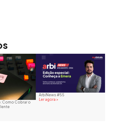
os
ArbiNews #55
Ler agora >
to: Como Cobrar o
plente