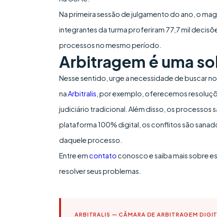
Na primeira sessão de julgamento do ano, o ma
integrantes da turma proferiram 77,7 mil decisõ
processos no mesmo período.
Arbitragem é uma so
Nesse sentido, urge a necessidade de buscar n
na
Arbitralis
, por exemplo, oferecemos resoluçõe
judiciário tradicional. Além disso, os processo
plataforma 100% digital, os conflitos são sanad
daquele processo.
Entre em
contato
conosco e saiba mais sobre e
resolver seus problemas.
ARBITRALIS — CÂMARA DE ARBITRAGEM DIGI