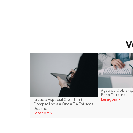
V
Ação de Cobrança
Pena Entrar na Just
Ler agora >
Juizado Especial Cível: Limites,
Competência e Onde Ele Enfrenta
Desafios
Ler agora >