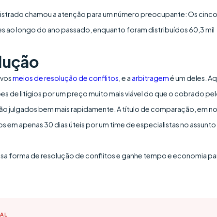
gistrado chamou a atenção para um número preocupante: Os cinc
es ao longo do ano passado, enquanto foram distribuídos 60,3 mil
lução
ovos
meios de resolução de conflitos
, e a
arbitragem
é um deles. Aq
s de litígios por um preço muito mais viável do que o cobrado pe
s são julgados bem mais rapidamente. A título de comparação, em n
os em apenas 30 dias úteis por um time de especialistas no assunto
ssa forma de resolução de conflitos e ganhe tempo e economia pa
TAL