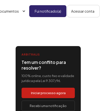
ocumentos
Fui notificado(a)
Acessar conta
ARBITRALIS
Tem um conflito para
resolver?
100% online, custo fixo e validade
jurídica pela Lei 9.307/96.
Iniciar processo agora
Recebi uma notificação