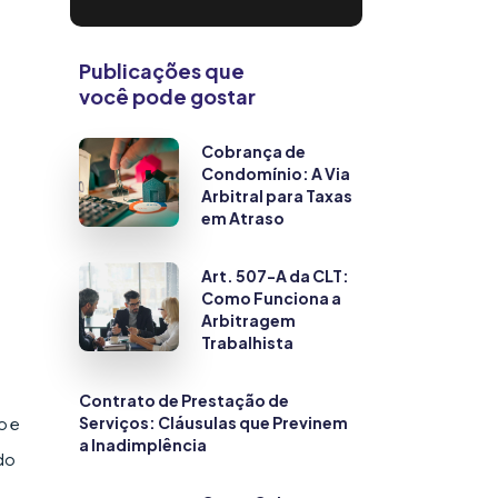
Publicações que
você pode gostar
Cobrança de
Condomínio: A Via
Arbitral para Taxas
em Atraso
Art. 507-A da CLT:
Como Funciona a
Arbitragem
Trabalhista
Contrato de Prestação de
Serviços: Cláusulas que Previnem
o e
a Inadimplência
do