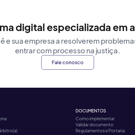
rma digital especializada em 
ê e sua empresa a resolverem problemas
entrar com processo na justiça.
Fale conosco
DOCUMENTOS
ona
Como implementar
Validar documento
árbitro(a)
Regulamentos e Portaria