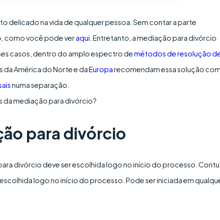
delicado na vida de qualquer pessoa. Sem contar a parte
aro, como você pode ver
aqui
. Entretanto, a mediação para divórcio
sses casos, dentro do amplo espectro de
métodos de resolução d
es da América do Norte e da
Europa
recomendam essa solução com
sais
numa separação.
os da mediação para divórcio?
ão para divórcio
ara divórcio deve ser escolhida logo no início do processo. Cont
 escolhida logo no início do processo. Pode ser iniciada em qualqu