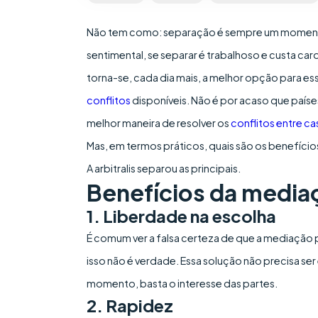
Não tem como: separação é sempre um momento 
sentimental, se separar é trabalhoso e custa c
torna-se, cada dia mais, a melhor opção para e
conflitos
disponíveis. Não é por acaso que país
melhor maneira de resolver os
conflitos entre ca
Mas, em termos práticos, quais são os benefíci
A arbitralis separou as principais.
Benefícios da mediaç
1. Liberdade na escolha
É comum ver a falsa certeza de que a mediação p
isso não é verdade. Essa solução não precisa ser
momento, basta o interesse das partes.
2. Rapidez