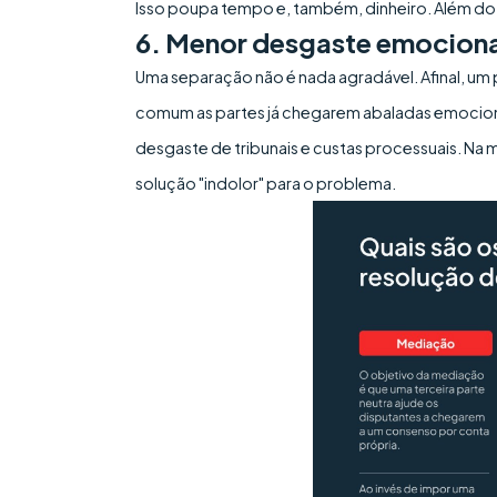
Isso poupa tempo e, também, dinheiro. Além do st
6. Menor desgaste emociona
Uma separação não é nada agradável. Afinal, um p
comum as partes já chegarem abaladas emociona
desgaste de tribunais e custas processuais. N
solução "indolor" para o problema.