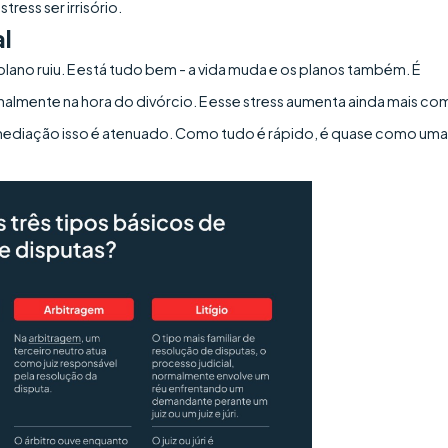
ress ser irrisório.
l
lano ruiu. E está tudo bem - a vida muda e os planos também. É
lmente na hora do divórcio. E esse stress aumenta ainda mais co
a mediação isso é atenuado. Como tudo é rápido, é quase como uma