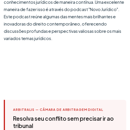
conhecimentos jurídicos de maneira contínua. Uma excelente
maneira de fazer isso é através do podcast "Novo Jurídico".
Este podcast reúne algumas das mentes mais brilhantes e
inovadoras do direito contemporâneo, oferecendo
discussões profundas e perspectivas valiosas sobre os mais
variados temas jurídicos.
ARBITRALIS — CÂMARA DE ARBITRAGEM DIGITAL
Resolva seu conflito sem precisar ir ao
tribunal