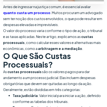
Antes de ingressar na justiça comum, é essencial avaliar
quanto custa um processo
. Muitos procuram um advogado
sem ter noção dos custos envolvidos, o que pode resultar em
despesas elevadas e imprevisíveis.
O valor do processo varia conforme o tipo de ação, o tribunal
e as taxas aplicadas. Neste artigo, explicamos as
custas
processuais
, como calcular esses valores e alternativas mais
econômicas, como a
arbitragem e a mediação
.
O Que São Custas
Processuais?
As
custas processuais
são os valores pagos para dar
andamento a um processo judicial. Elas incluem despesas
obrigatórias que devem ser quitadas ao longo da ação.
Geralmente, estão divididas em três categorias:
Taxa judiciária
: Valor inicial para iniciar a ação, definido
conforme as tabelas dos tribunais.