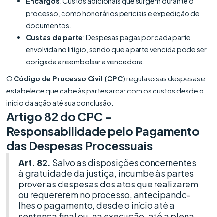
Encargos
: Custos adicionais que surgem durante o
processo, como honorários periciais e expedição de
documentos.
Custas da parte
: Despesas pagas por cada parte
envolvida no litígio, sendo que a parte vencida pode ser
obrigada a reembolsar a vencedora.
O
Código de Processo Civil (CPC)
regula essas despesas e
estabelece que cabe às partes arcar com os custos desde o
início da ação até sua conclusão.
Artigo 82 do CPC –
Responsabilidade pelo Pagamento
das Despesas Processuais
Art. 82.
Salvo as disposições concernentes
à gratuidade da justiça, incumbe às partes
prover as despesas dos atos que realizarem
ou requererem no processo, antecipando-
lhes o pagamento, desde o início até a
sentença final ou, na execução, até a plena