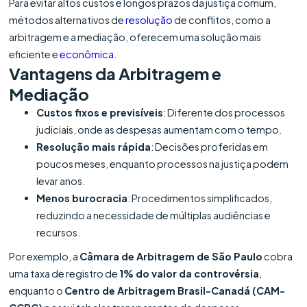
Para evitar altos custos e longos prazos da justiça comum,
métodos alternativos de
resolução
de conflitos, como a
arbitragem e a mediação, oferecem uma solução mais
eficiente e
econômica
.
Vantagens da Arbitragem e
Mediação
Custos fixos e previsíveis
: Diferente dos processos
judiciais, onde as despesas aumentam com o tempo.
Resolução mais rápida
: Decisões proferidas em
poucos meses, enquanto processos na justiça podem
levar anos.
Menos burocracia
: Procedimentos simplificados,
reduzindo a necessidade de múltiplas audiências e
recursos.
Por exemplo, a
Câmara de Arbitragem de São Paulo
cobra
uma taxa de registro de
1% do valor da controvérsia
,
enquanto o
Centro de Arbitragem Brasil-Canadá (CAM-