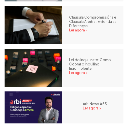
Cláusula Compromissória e
Cláusula Arbitral: Entenda as
Diferenças
Ler agora >
Lei do Inquilinato: Como
Cobrar o Inquilino
Inadimplente
Ler agora >
ArbiNews #55
Ler agora >