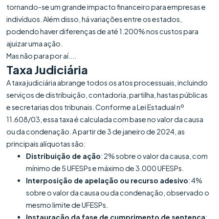
tornando-se um grande impacto financeiro para empresas e
indivíduos. Além disso, há variações entre os estados,
podendo haver diferenças de até 1.200% nos custos para
ajuizar uma ação.
Mas não para por aí....
Taxa Judiciária
A taxa judiciária abrange todos os atos processuais, incluindo
serviços de distribuição, contadoria, partilha, hastas públicas
e secretarias dos tribunais. Conforme a Lei Estadual nº
11.608/03, essa taxa é calculada com base no valor da causa
ou da condenação. A partir de 3 de janeiro de 2024, as
principais alíquotas são:
Distribuição de ação
: 2% sobre o valor da causa, com
mínimo de 5 UFESPs e máximo de 3.000 UFESPs.
Interposição de apelação ou recurso adesivo
: 4%
sobre o valor da causa ou da condenação, observado o
mesmo limite de UFESPs.
Instauração da fase de cumprimento de sentença
: