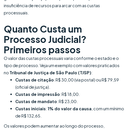
insuficiência de recursos para arcar com as custas
processuais.
Quanto Custa um
Processo Judicial?
Primeiros passos
O valor das custas processuais varia conforme o estado e o
tipo de processo. Veja um exemplo com valores praticados
no
Tribunal de Justiça de São Paulo (TJSP)
:
Custas de citação
: R$ 30,00 (via postal) ou R$ 79,59
(oficial de justiça).
Custas de impressão
: R$ 18,00.
Custas de mandato
: R$ 23,00.
Custas iniciais
:
1% do valor da causa
, com um mínimo
de R$ 132,65.
Os valores podem aumentar ao longo do processo,