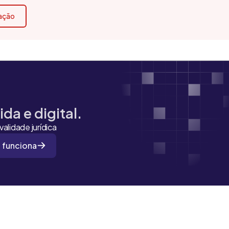
cação
da e digital.
alidade jurídica
 funciona