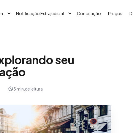
em
Notificação Extrajudicial
Conciliação
Preços
D
Explorando seu
cação
3 min.
de leitura