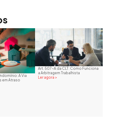
os
Art. 507-A da CLT: Como Funciona
a Arbitragem Trabalhista
domínio: A Via
Ler agora >
as em Atraso