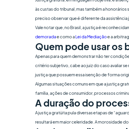
às custas do tribunal, mas também a honorários 
preciso observar que é diferente da assistência j
Vale notar que, no Brasil, a justiça é reconhecid
demorada
e como a
Lei da Mediação
e a arbitra
Quem pode usar os be
Apenas para quem demonstrar não ter condições
critério subjetivo, cabe ao juiz do caso avaliar
justiça que possuem essa isenção de forma ori
Algumas situações comuns em que a justiça gratü
família, ações de consumidor, processos crimina
A duração do processo
A justiça gratüita pula diversas etapas de “agu
resultará em maior celeridade. A morosidade do 