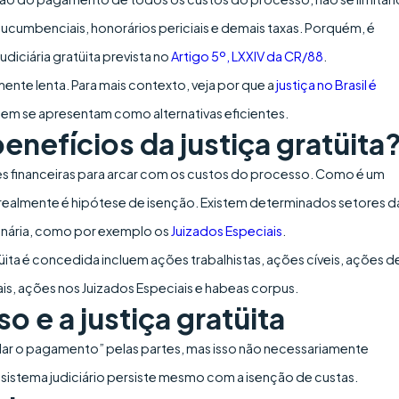
sucumbenciais, honorários periciais e demais taxas. Porquém, é
udiciária gratüita prevista no
Artigo 5º, LXXIV da CR/88
.
amente lenta. Para mais contexto, veja por que a
justiça no Brasil é
gem se apresentam como alternativas eficientes.
nefícios da justiça gratüita
 financeiras para arcar com os custos do processo. Como é um
 se realmente é hipótese de isenção. Existem determinados setores d
ginária, como por exemplo os
Juizados Especiais
.
ita é concedida incluem ações trabalhistas, ações cíveis, ações d
is, ações nos Juizados Especiais e habeas corpus.
 e a justiça gratüita
ardar o pagamento” pelas partes, mas isso não necessariamente
sistema judiciário persiste mesmo com a isenção de custas.