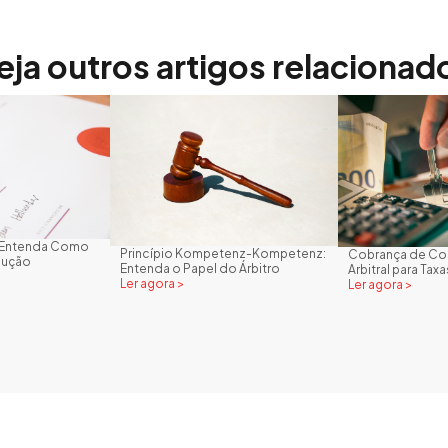
eja outros artigos relacionad
l: Entenda Como
Princípio Kompetenz-Kompetenz:
Cobrança de Con
cução
Entenda o Papel do Árbitro
Arbitral para Tax
Ler agora >
Ler agora >