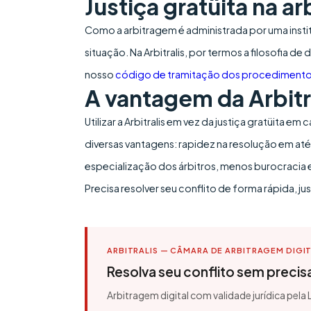
Justiça gratüita na a
Como a arbitragem é administrada por uma institui
situação. Na Arbitralis, por termos a filosofia 
nosso
código de tramitação dos procedimento
A vantagem da Arbitr
Utilizar a Arbitralis em vez da justiça gratüita e
diversas vantagens: rapidez na resolução em até
especialização dos árbitros, menos burocracia 
Precisa resolver seu conflito de forma rápida, 
ARBITRALIS — CÂMARA DE ARBITRAGEM DIGI
Resolva seu conflito sem precisar
Arbitragem digital com validade jurídica pela