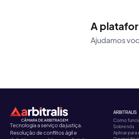
A platafo
Ajudamos voc
ARBITRALIS
Como funci
Tecnologia a serviço da justiça.
Sobre nós
Resolução de conflitos ágil e
Aplicar para 
O papel do á