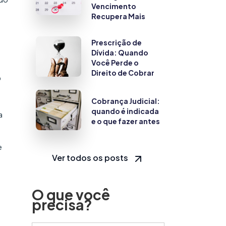
Vencimento
Recupera Mais
Prescrição de
Dívida: Quando
Você Perde o
Direito de Cobrar
?
Cobrança Judicial:
quando é indicada
a
e o que fazer antes
e
Ver todos os posts
O que você
precisa?