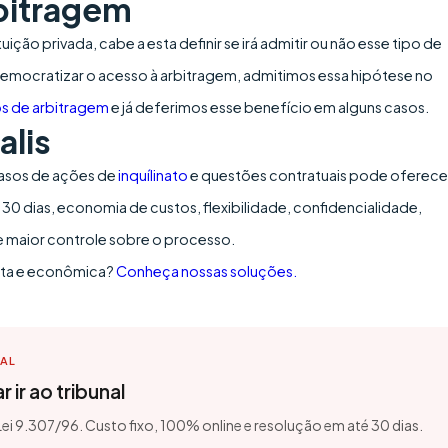
rbitragem
ção privada, cabe a esta definir se irá admitir ou não esse tipo de
de democratizar o acesso à arbitragem, admitimos essa hipótese no
s de arbitragem
e já deferimos esse benefício em alguns casos.
alis
m casos de ações de
inquílinato
e questões contratuais pode oferece
 30 dias, economia de custos, flexibilidade, confidencialidade,
e maior controle sobre o processo.
justa e econômica?
Conheça nossas soluções.
TAL
 ir ao tribunal
 Lei 9.307/96. Custo fixo, 100% online e resolução em até 30 dias.