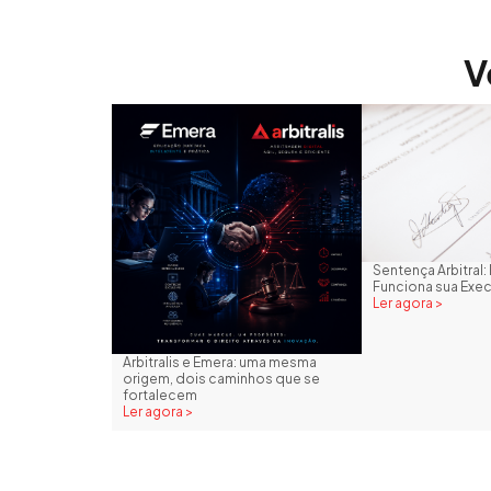
V
Sentença Arbitra
Funciona sua Exe
Ler agora >
Arbitralis e Emera: uma mesma
origem, dois caminhos que se
fortalecem
Ler agora >