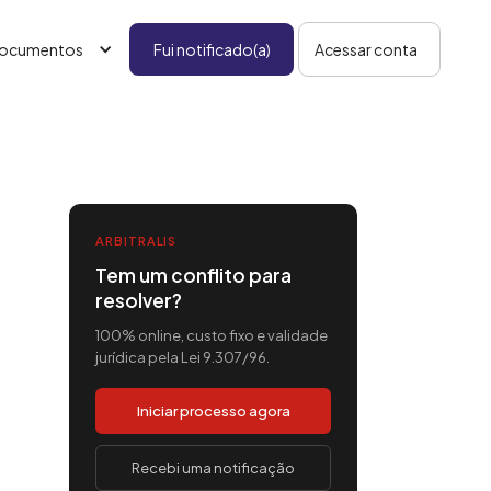
ocumentos
Fui notificado(a)
Acessar conta
ARBITRALIS
Tem um conflito para
resolver?
100% online, custo fixo e validade
jurídica pela Lei 9.307/96.
Iniciar processo agora
Recebi uma notificação