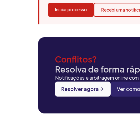
Iniciar processo
Recebi uma notifi
Conflitos?
Resolva de forma rápi
Notificações e arbitragem online com v
Resolver agora
Ver como