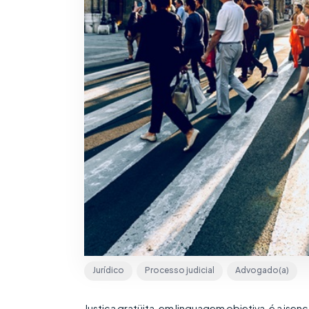
Jurídico
Processo judicial
Advogado(a)
Justiça gratüita, em linguagem objetiva, é a is