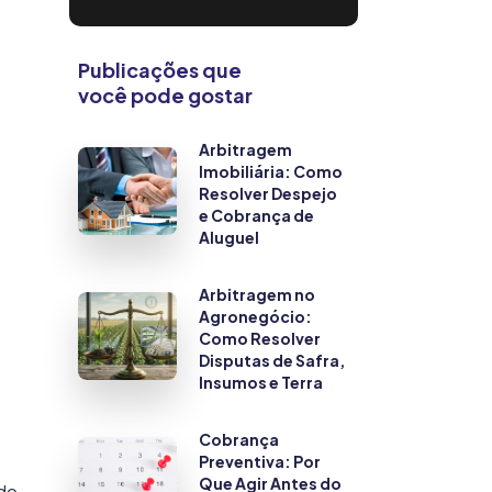
Publicações que
você pode gostar
Arbitragem
Imobiliária: Como
Resolver Despejo
e Cobrança de
Aluguel
Arbitragem no
Agronegócio:
Como Resolver
Disputas de Safra,
Insumos e Terra
Cobrança
Preventiva: Por
Que Agir Antes do
ndo