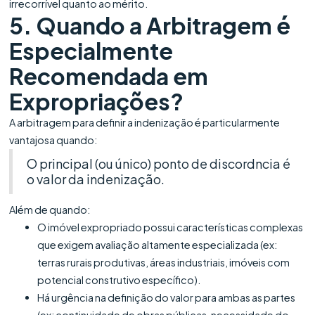
irrecorrível quanto ao mérito.
5. Quando a Arbitragem é
Especialmente
Recomendada em
Expropriações?
A arbitragem para definir a indenização é particularmente
vantajosa quando:
O principal (ou único) ponto de discordncia é
o valor da indenização.
Além de quando:
O imóvel expropriado possui características complexas
que exigem avaliação altamente especializada (ex:
terras rurais produtivas, áreas industriais, imóveis com
potencial construtivo específico).
Há urgência na definição do valor para ambas as partes
(ex: continuidade de obras públicas, necessidade do