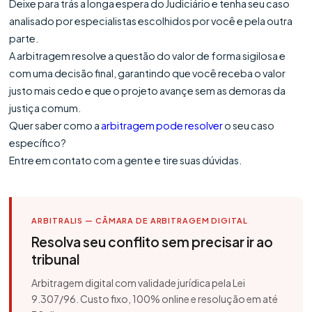
Deixe para trás a longa espera do Judiciário e tenha seu caso
analisado por especialistas escolhidos por você e pela outra
parte.
A arbitragem resolve a questão do valor de forma sigilosa e
com uma decisão final, garantindo que você receba o valor
justo mais cedo e que o projeto avançe sem as demoras da
justiça comum.
Quer saber como a
arbitragem pode resolver
o seu caso
específico?
Entre em contato com a gente e tire suas dúvidas.
ARBITRALIS — CÂMARA DE ARBITRAGEM DIGITAL
Resolva seu conflito sem precisar ir ao
tribunal
Arbitragem digital com validade jurídica pela Lei
9.307/96. Custo fixo, 100% online e resolução em até