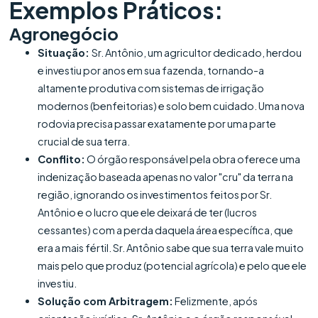
Exemplos Práticos:
Agronegócio
Situação:
Sr. Antônio, um agricultor dedicado, herdou
e investiu por anos em sua fazenda, tornando-a
altamente produtiva com sistemas de irrigação
modernos (benfeitorias) e solo bem cuidado. Uma nova
rodovia precisa passar exatamente por uma parte
crucial de sua terra.
Conflito:
O órgão responsável pela obra oferece uma
indenização baseada apenas no valor "cru" da terra na
região, ignorando os investimentos feitos por Sr.
Antônio e o lucro que ele deixará de ter (lucros
cessantes) com a perda daquela área específica, que
era a mais fértil. Sr. Antônio sabe que sua terra vale muito
mais pelo que produz (potencial agrícola) e pelo que ele
investiu.
Solução com Arbitragem:
Felizmente, após