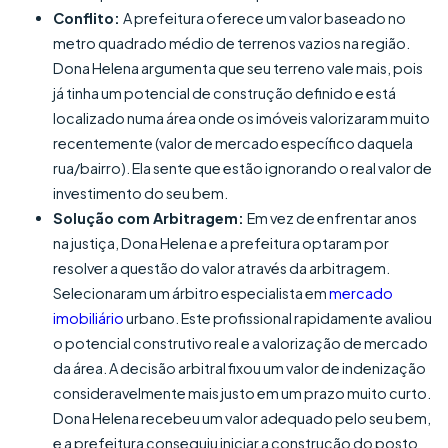
Conflito:
A prefeitura oferece um valor baseado no
metro quadrado médio de terrenos vazios na região.
Dona Helena argumenta que seu terreno vale mais, pois
já tinha um potencial de construção definido e está
localizado numa área onde os imóveis valorizaram muito
recentemente (valor de mercado específico daquela
rua/bairro). Ela sente que estão ignorando o real valor de
investimento do seu bem.
Solução com Arbitragem:
Em vez de enfrentar anos
na justiça, Dona Helena e a prefeitura optaram por
resolver a questão do valor através da arbitragem.
Selecionaram um árbitro especialista em
mercado
imobiliário
urbano. Este profissional rapidamente avaliou
o potencial construtivo real e a valorização de mercado
da área. A decisão arbitral fixou um valor de indenização
consideravelmente mais justo em um prazo muito curto.
Dona Helena recebeu um valor adequado pelo seu bem,
e a prefeitura conseguiu iniciar a construção do posto