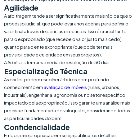
Agilidade
A arbitragem tende a ser significativamente mais rápida que o
processo judicial, que pode levar anos apenas para definir o
valor final através de perícias e recursos. Isso é crucial tanto
para o expropriado (que recebe o valor justo mais cedo)
quanto para o ente expropriante (que pode ter mais
previsibilidade e celeridade em seus projetos).
A Arbitralis tem uma média de resolução de 30 dias.
Especialização Técnica
As partes podem escolher árbitros com profundo
conhecimento em
avaliação de imóveis
(rurais, urbanos,
industriais), engenharia, agronomia ou no setor específico
impactado pela expropriacão. Isso garante uma análise mais
precisa e fundamentada do valor justo, considerando todas
as particularidades do bem.
Confidencialidade
Embora a expropriacão em si seja pública, os detalhes