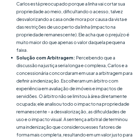
Carlos está preocupado porque a linha vai cortar sua
propriedade ao meio, dificultando o acesso, talvez
desvalorizando a casa onde mora por causa da vista e
das restrições de uso perto da linha (impacto na
propriedade remanescente). Ele acha que o prejuízo é
muito maior do que apenas o valor daquela pequena
faixa.
Solução com Arbitragem:
Percebendo que a
discussão na justiça seria longa e complexa, Carlos e a
concessionária concordaram em usar a arbitragem para
definir a indenização. Escolheram um árbitro com
experiência em avaliação de imóveis e impactos de
servidões. O árbitro não se limitou à área diretamente
ocupada; ele analisou todo o impacto na propriedade
remanescente – a desvalorização, as dificuldades de
uso e o impacto visual. A sentença arbitral determinou
uma indenização que considerou esses fatores de
forma mais completa, resultando em um valor justo para