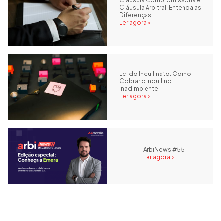
Cláusula Compromissória e
Cláusula Arbitral: Entenda as
Diferenças
Ler agora >
Lei do Inquilinato: Como
Cobrar o Inquilino
Inadimplente
Ler agora >
ArbiNews #55
Ler agora >