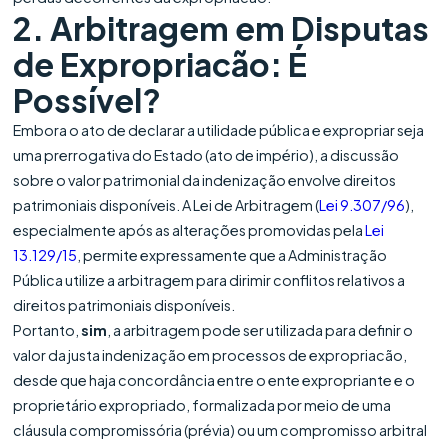
2. Arbitragem em Disputas
de Expropriacão: É
Possível?
Embora o ato de declarar a utilidade pública e expropriar seja
uma prerrogativa do Estado (ato de império), a discussão
sobre o valor patrimonial da indenização envolve direitos
patrimoniais disponíveis. A Lei de Arbitragem (
Lei 9.307/96
),
especialmente após as alterações promovidas pela
Lei
13.129/15
, permite expressamente que a Administração
Pública utilize a arbitragem para dirimir conflitos relativos a
direitos patrimoniais disponíveis.
Portanto,
sim
, a arbitragem pode ser utilizada para definir o
valor da justa indenização em processos de expropriacão,
desde que haja concordância entre o ente expropriante e o
proprietário expropriado, formalizada por meio de uma
cláusula compromissória (prévia) ou um compromisso arbitral