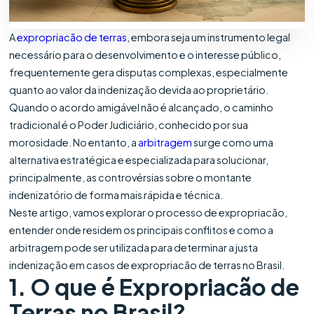
A
expropriacão de terras
, embora seja um instrumento legal
necessário para o desenvolvimento e o interesse público,
frequentemente gera disputas complexas, especialmente
quanto ao valor da indenização devida ao proprietário.
Quando o acordo amigável não é alcançado, o caminho
tradicional é o Poder Judiciário, conhecido por sua
morosidade. No entanto, a
arbitragem
surge como uma
alternativa estratégica e especializada para solucionar,
principalmente, as controvérsias sobre o montante
indenizatório de forma mais rápida e técnica.
Neste artigo, vamos explorar o processo de expropriacão,
entender onde residem os principais conflitos e como a
arbitragem pode ser utilizada para determinar a justa
indenização em casos de expropriacão de terras no Brasil.
1. O que é Expropriacão de
Terras no Brasil?