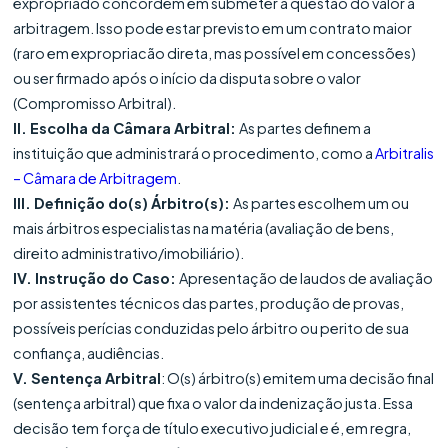
expropriado concordem em submeter a questão do valor à
arbitragem. Isso pode estar previsto em um contrato maior
(raro em expropriacão direta, mas possível em concessões)
ou ser firmado após o início da disputa sobre o valor
(Compromisso Arbitral).
II. Escolha da Câmara Arbitral:
As partes definem a
instituição que administrará o procedimento, como a
Arbitralis
– Câmara de Arbitragem
.
III. Definição do(s) Árbitro(s):
As partes escolhem um ou
mais árbitros especialistas na matéria (avaliação de bens,
direito administrativo/imobiliário).
IV. Instrução do Caso:
Apresentação de laudos de avaliação
por assistentes técnicos das partes, produção de provas,
possíveis perícias conduzidas pelo árbitro ou perito de sua
confiança, audiências.
V. Sentença Arbitral
: O(s) árbitro(s) emitem uma decisão final
(sentença arbitral) que fixa o valor da indenização justa. Essa
decisão tem força de título executivo judicial e é, em regra,