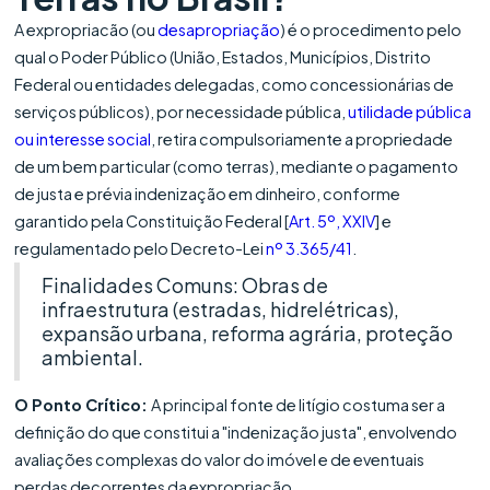
A expropriacão (ou
desapropriação
) é o procedimento pelo
qual o Poder Público (União, Estados, Municípios, Distrito
Federal ou entidades delegadas, como concessionárias de
serviços públicos), por necessidade pública,
utilidade pública
ou interesse social
, retira compulsoriamente a propriedade
de um bem particular (como terras), mediante o pagamento
de justa e prévia indenização em dinheiro, conforme
garantido pela Constituição Federal [
Art. 5º, XXIV
] e
regulamentado pelo Decreto-Lei
nº 3.365/41
.
Finalidades Comuns: Obras de
infraestrutura (estradas, hidrelétricas),
expansão urbana, reforma agrária, proteção
ambiental.
O Ponto Crítico:
A principal fonte de litígio costuma ser a
definição do que constitui a "indenização justa", envolvendo
avaliações complexas do valor do imóvel e de eventuais
perdas decorrentes da expropriacão.