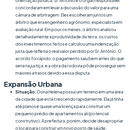
orientação jurídica, Sr. Antônio e o órgão responsável
concordaram em levar a discussão do valor para uma
câmara de arbitragem. Eles escolheram juntos um
árbitro que era engenheiro agrônomo, especialista em
avaliação rural. Em poucos meses, o árbitro analisou
detalhadamente a produtividade da terra, os custos
dos investimentos feitos e calculou uma indenização
justa que refletia o real valor perdido por Sr. Antônio. O
acordo foi rápido, o pagamento saiu bem antes do que
seria na justiça, e a obra da rodovia pôde prosseguir sem
maiores atrasos devido a essa disputa.
Expansão Urbana
Situação:
Dona Helena possui um terreno em uma área
da cidade que está crescendo rapidamente. Ela já tinha
até planos e quase uma licença para construir um
pequeno prédio de apartamentos ali (potencial
construtivo). A prefeitura, porém, decide desapropriar
o local para construir um novo posto de saúde.