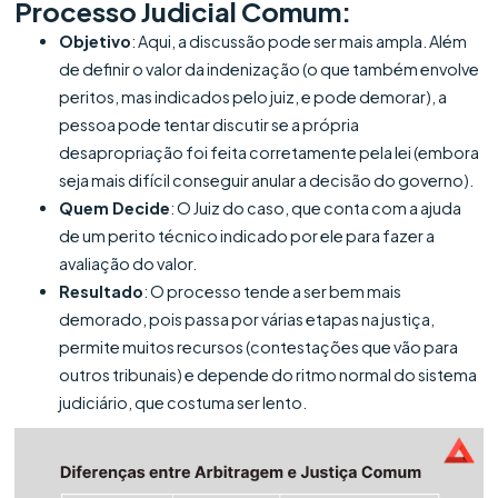
Processo Judicial Comum:
Objetivo
: Aqui, a discussão pode ser mais ampla. Além
de definir o valor da indenização (o que também envolve
peritos, mas indicados pelo juiz, e pode demorar), a
pessoa pode tentar discutir se a própria
desapropriação foi feita corretamente pela lei (embora
seja mais difícil conseguir anular a decisão do governo).
Quem Decide
: O Juiz do caso, que conta com a ajuda
de um perito técnico indicado por ele para fazer a
avaliação do valor.
Resultado
: O processo tende a ser bem mais
demorado, pois passa por várias etapas na justiça,
permite muitos recursos (contestações que vão para
outros tribunais) e depende do ritmo normal do sistema
judiciário, que costuma ser lento.