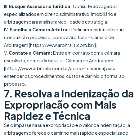
III.
Busque Assessoria Jurídica:
Consulte advogados
especializados em direito administrativo, imobiliário e
arbitragem para analisar a viabilidade e estratégia.
IV.
Escolha a Câmara Arbitral:
Definam a instituição que
conduzirá o processo, como a Arbitralis – Câmara de
Arbitragem [https://www.arbitralis.com.br/].
V.
Contate a Câmara:
Entre em contato com a câmara
escolhida, como a Arbitralis – Câmara de Arbitragem
[https://www.arbitralis.com.br/como-funciona] para
entender os procedimentos, custos e dar início formal ao
processo.
7. Resolva a Indenização da
Expropriacão com Mais
Rapidez e Técnica
Se o impasse na sua expropriacão é o valor da indenização, a
arbitragem oferece o caminho mais rápido e especializado.