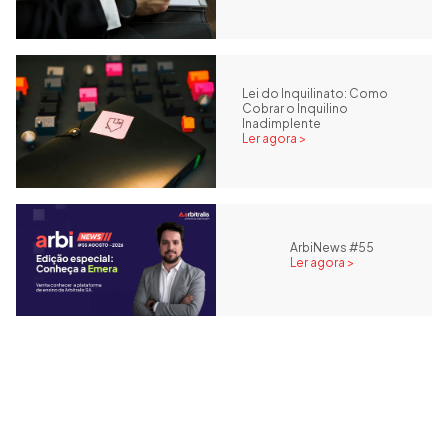
Lei do Inquilinato: Como
Cobrar o Inquilino
Inadimplente
Ler agora >
ArbiNews #55
Ler agora >