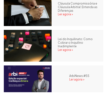
Cláusula Compromissória e
Cláusula Arbitral: Entenda as
Diferenças
Ler agora >
Lei do Inquilinato: Como
Cobrar o Inquilino
Inadimplente
Ler agora >
ArbiNews #55
Ler agora >