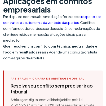
Aplicações em conflitos
empresariais
Em disputas contratuais, a mediação fortalece o
respeito aos
contratos e a autonomia da vontade das partes
. Conflitos
com fornecedores, desacordos soietários, reclamações de
clientes e ruídos internos são situações ideais para a
mediação.
Quer resolver um conflito com técnica, neutralidade e
foco em resultados reais?
Agende uma consulta gratuita
com a equipe da Arbitralis.
ARBITRALIS — CÂMARA DE ARBITRAGEM DIGITAL
Resolva seu conflito sem precisar ir ao
tribunal
Arbitragem digital com validade jurídica pela Lei
9.307/96. Custo fixo, 100% online e resolução em até