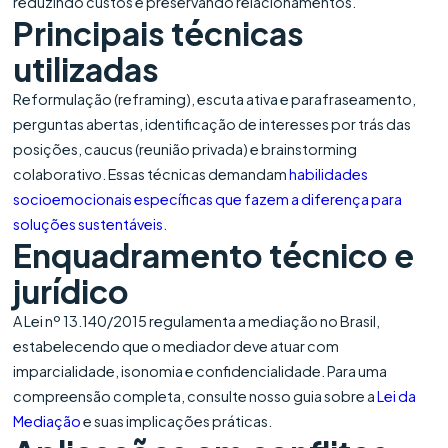
reduzindo custos e preservando relacionamentos.
Principais técnicas
utilizadas
Reformulação (reframing), escuta ativa e parafraseamento,
perguntas abertas, identificação de interesses por trás das
posições, caucus (reunião privada) e brainstorming
colaborativo. Essas técnicas demandam
habilidades
socioemocionais específicas que fazem a diferença para
soluções sustentáveis
.
Enquadramento técnico e
jurídico
A Lei nº 13.140/2015 regulamenta a mediação no Brasil,
estabelecendo que o mediador deve atuar com
imparcialidade, isonomia e confidencialidade. Para uma
compreensão completa, consulte nosso guia sobre a
Lei da
Mediação
e suas implicações práticas.