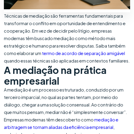
Técnicas de mediação são ferramentas fundamentais para
transformar o conflito em oportunidade de entendimento e
cooperação. Em vez de decidir pelo litígio, empresas
modernas têm buscado mediação como método mais
estratégico e humano para resolver disputas. Saiba também
como elaborar um
termo de acordo de separação amigável
quando essas técnicas são aplicadas em contextos familiares.
A mediação na prática
empresarial
A mediação é um processo estruturado, conduzido por um
terceiro imparcial, no qual as partes tentam, por meio do
diálogo, chegar a uma solução consensual. Ao contrário do
que muitos pensam, mediar não é “simplesmente conversar”.
Empresas modernas têm descoberto como
mediação e
arbitragem se tornam aliadas da eficiência empresarial
,