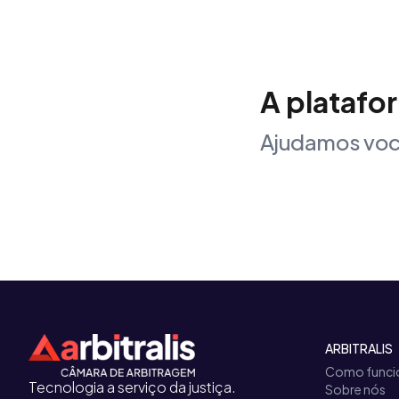
A platafo
Ajudamos voc
ARBITRALIS
Como funci
Tecnologia a serviço da justiça.
Sobre nós