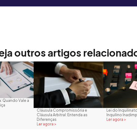
eja outros artigos relacionad
: Quando Vale a
iça
Cláusula Compromissória e
Lei do Inquilina
Cláusula Arbitral: Entenda as
Inquilino Inadim
Diferenças
Ler agora >
Ler agora >