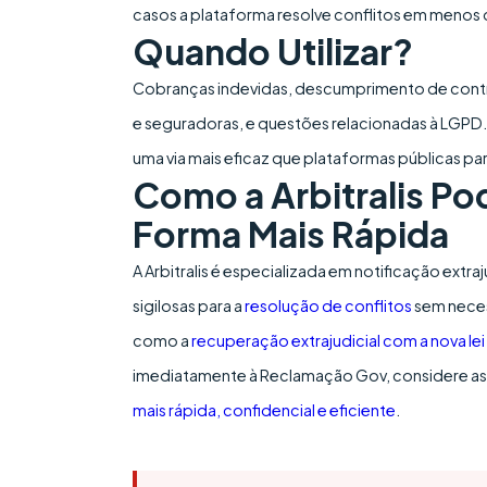
casos a plataforma resolve conflitos em menos d
Quando Utilizar?
Cobranças indevidas, descumprimento de contra
e seguradoras, e questões relacionadas à LGPD.
uma via mais eficaz que plataformas públicas pa
Como a Arbitralis Po
Forma Mais Rápida
A Arbitralis é especializada em notificação extra
sigilosas para a
resolução de conflitos
sem neces
como a
recuperação extrajudicial com a nova lei
imediatamente à Reclamação Gov, considere as 
mais rápida, confidencial e eficiente
.