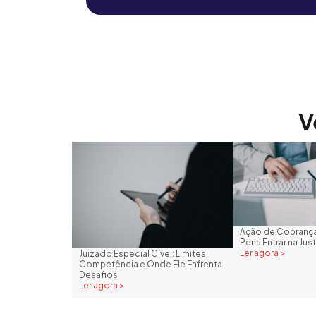
V
Ação de Cobrança
Pena Entrar na Just
Ler agora >
Juizado Especial Cível: Limites,
Competência e Onde Ele Enfrenta
Desafios
Ler agora >