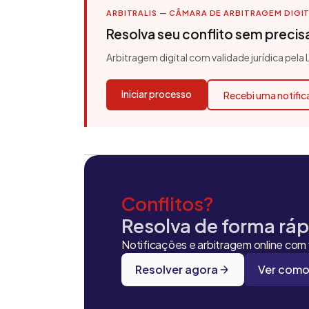
ARBITRALIS — CÂMARA DE ARBITRAGEM DIGI
Resolva seu conflito sem precisar
Arbitragem digital com validade jurídica pela
Iniciar processo
Recebi uma notifi
Conflitos?
Resolva de forma rápi
Notificações e arbitragem online com v
Resolver agora
Ver como