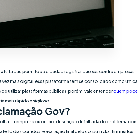
gratuita que permite ao cidadão registrar queixas contra empresas
a vez mais digital, essa plataforma tem se consolidado como um c
 de utilizar plataformas públicas, porém, vale entender
quem pod
a mais rápido e sigiloso.
clamação Gov?
colha da empresa ou órgão, descrição detalhada do problema co
é 10 dias corridos, e avaliação final pelo consumidor. Em muitos