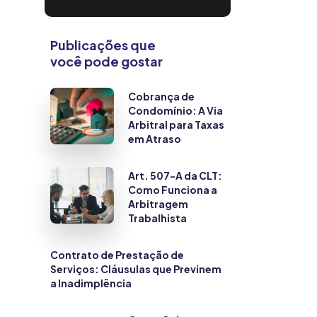
Publicações que
você pode gostar
Cobrança de
Condomínio: A Via
Arbitral para Taxas
em Atraso
Art. 507-A da CLT:
Como Funciona a
Arbitragem
Trabalhista
Contrato de Prestação de
Serviços: Cláusulas que Previnem
a Inadimplência