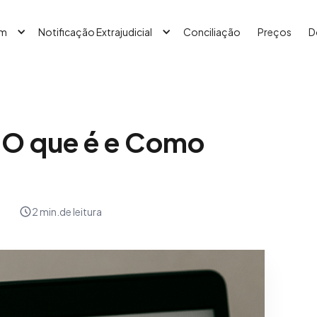
em
Notificação Extrajudicial
Conciliação
Preços
D
 O que é e Como
2 min.
de leitura