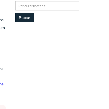
cos
cem
ba
rma