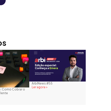
os
ArbiNews #55
Ler agora >
to: Como Cobrar o
plente