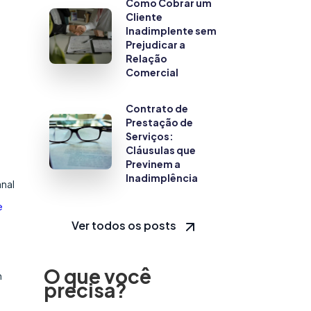
Como Cobrar um
Cliente
Inadimplente sem
Prejudicar a
Relação
Comercial
Contrato de
Prestação de
Serviços:
Cláusulas que
Previnem a
Inadimplência
anal
e
Ver todos os posts
O que você
m
precisa?