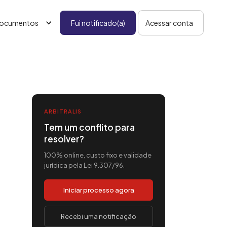
ocumentos
Fui notificado(a)
Acessar conta
ARBITRALIS
Tem um conflito para
resolver?
100% online, custo fixo e validade
jurídica pela Lei 9.307/96.
Iniciar processo agora
Recebi uma notificação