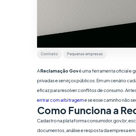
Contrato
Pequenas empresas
A
Reclamação Gov
é uma ferramenta oficial e 
privadas e serviços públicos. Em um cenário cad
eficaz para resolver conflitos de consumo. Antes
entrar com arbitragem
e se esse caminho não seri
Como Funciona a Re
Cadastro na plataforma consumidor.gov.br, es
documentos, análise e resposta da empresa em at