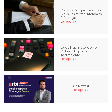
Cláusula Compromissória e
Cláusula Arbitral: Entenda as
Diferenças
Ler agora >
Lei do Inquilinato: Como
Cobrar o Inquilino
Inadimplente
Ler agora >
ArbiNews #55
Ler agora >