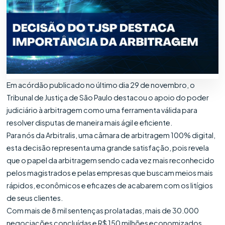
Em acórdão publicado no último dia 29 de novembro, o
Tribunal de Justiça de São Paulo destacou o apoio do poder
judiciário à arbitragem como uma ferramenta válida para
resolver disputas de maneira mais ágil e eficiente.
Para nós da Arbitralis, uma câmara de arbitragem 100% digital,
esta decisão representa uma grande satisfação, pois revela
que o papel da arbitragem sendo cada vez mais reconhecido
pelos magistrados e pelas empresas que buscam meios mais
rápidos, econômicos e eficazes de acabarem com os litígios
de seus clientes.
Com mais de 8 mil sentenças prolatadas, mais de 30.000
negociações concluídas e R$ 150 milhões economizados