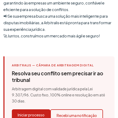
garantindo às empresas um ambiente seguro, confiável e
eficiente para a solução de conflitos.
📢 Se sua empresa busca uma solução mais inteligente para
disputas imobiliárias, a Arbitralis está pronta para transformar
sua experiência jurídica.
🚀 Juntos, construímos um mercado mais ágil e seguro!
ARBITRALIS — CÂMARA DE ARBITRAGEM DIGITAL
Resolva seu conflito sem precisar ir ao
tribunal
Arbitragem digital com validade jurídica pela Lei
9.307/96. Custo fixo, 100% online e resolução em até
30 dias.
Iniciar processo
Recebi uma notificação