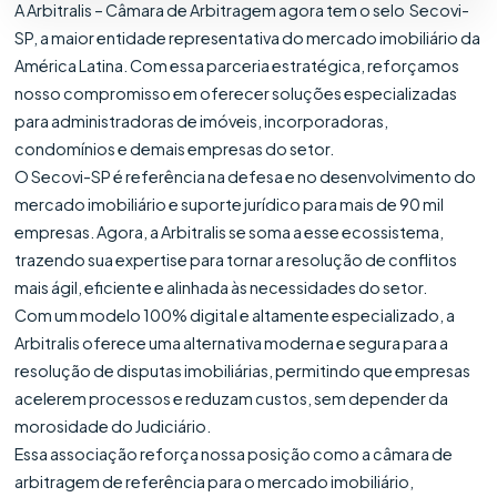
A Arbitralis – Câmara de Arbitragem agora tem o selo Secovi-
SP, a maior entidade representativa do mercado imobiliário da
América Latina. Com essa parceria estratégica, reforçamos
nosso compromisso em oferecer soluções especializadas
para administradoras de imóveis, incorporadoras,
condomínios e demais empresas do setor.
O Secovi-SP é referência na defesa e no desenvolvimento do
mercado imobiliário e suporte jurídico para mais de 90 mil
empresas. Agora, a Arbitralis se soma a esse ecossistema,
trazendo sua expertise para tornar a resolução de conflitos
mais ágil, eficiente e alinhada às necessidades do setor.
Com um modelo 100% digital e altamente especializado, a
Arbitralis oferece uma alternativa moderna e segura para a
resolução de disputas imobiliárias, permitindo que empresas
acelerem processos e reduzam custos, sem depender da
morosidade do Judiciário.
Essa associação reforça nossa posição como a câmara de
arbitragem de referência para o mercado imobiliário,