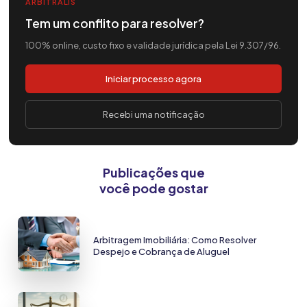
ARBITRALIS
Tem um conflito para resolver?
100% online, custo fixo e validade jurídica pela Lei 9.307/96.
Iniciar processo agora
Recebi uma notificação
Publicações que
você pode gostar
Arbitragem Imobiliária: Como Resolver
Despejo e Cobrança de Aluguel