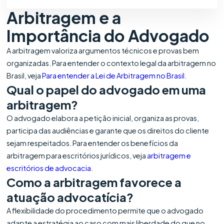
Arbitragem e a
Importância do Advogado
A arbitragem valoriza argumentos técnicos e provas bem
organizadas. Para entender o contexto legal da arbitragem no
Brasil, veja
Para entender a Lei de Arbitragem no Brasil
.
Qual o papel do advogado em uma
arbitragem?
O advogado elabora a petição inicial, organiza as provas,
participa das audiências e garante que os direitos do cliente
sejam respeitados. Para entender os benefícios da
arbitragem para escritórios jurídicos, veja
arbitragem e
escritórios de advocacia
.
Como a arbitragem favorece a
atuação advocatícia?
A flexibilidade do procedimento permite que o advogado
adapte a estratégia ao caso com mais liberdade do que no