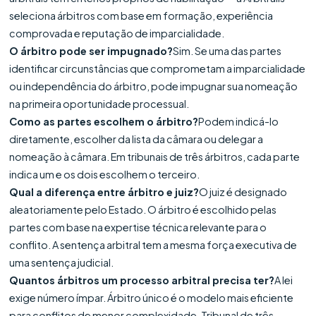
seleciona árbitros com base em formação, experiência
comprovada e reputação de imparcialidade.
O árbitro pode ser impugnado?
Sim. Se uma das partes
identificar circunstâncias que comprometam a imparcialidade
ou independência do árbitro, pode impugnar sua nomeação
na primeira oportunidade processual.
Como as partes escolhem o árbitro?
Podem indicá-lo
diretamente, escolher da lista da câmara ou delegar a
nomeação à câmara. Em tribunais de três árbitros, cada parte
indica um e os dois escolhem o terceiro.
Qual a diferença entre árbitro e juiz?
O juiz é designado
aleatoriamente pelo Estado. O árbitro é escolhido pelas
partes com base na expertise técnica relevante para o
conflito. A sentença arbitral tem a mesma força executiva de
uma sentença judicial.
Quantos árbitros um processo arbitral precisa ter?
A lei
exige número ímpar. Árbitro único é o modelo mais eficiente
para conflitos de menor complexidade. Tribunal de três