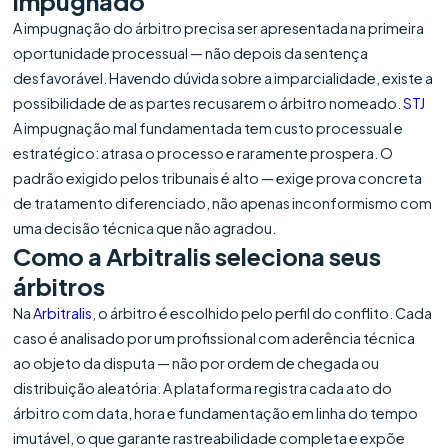
impugnado
A impugnação do árbitro precisa ser apresentada na primeira
oportunidade processual — não depois da sentença
desfavorável. Havendo dúvida sobre a imparcialidade, existe a
possibilidade de as partes recusarem o árbitro nomeado.
STJ
A impugnação mal fundamentada tem custo processual e
estratégico: atrasa o processo e raramente prospera. O
padrão exigido pelos tribunais é alto — exige prova concreta
de tratamento diferenciado, não apenas inconformismo com
uma decisão técnica que não agradou.
Como a Arbitralis seleciona seus
árbitros
Na
Arbitralis
, o árbitro é escolhido pelo perfil do conflito. Cada
caso é analisado por um profissional com aderência técnica
ao objeto da disputa — não por ordem de chegada ou
distribuição aleatória. A plataforma registra cada ato do
árbitro com data, hora e fundamentação em linha do tempo
imutável, o que garante rastreabilidade completa e expõe