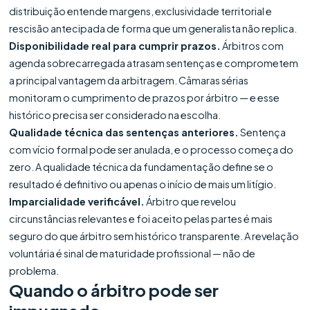
distribuição entende margens, exclusividade territorial e
rescisão antecipada de forma que um generalista não replica.
Disponibilidade real para cumprir prazos.
Árbitros com
agenda sobrecarregada atrasam sentenças e comprometem
a principal vantagem da arbitragem. Câmaras sérias
monitoram o cumprimento de prazos por árbitro — e esse
histórico precisa ser considerado na escolha.
Qualidade técnica das sentenças anteriores.
Sentença
com vício formal pode ser anulada, e o processo começa do
zero. A qualidade técnica da fundamentação define se o
resultado é definitivo ou apenas o início de mais um litígio.
Imparcialidade verificável.
Árbitro que revelou
circunstâncias relevantes e foi aceito pelas partes é mais
seguro do que árbitro sem histórico transparente. A revelação
voluntária é sinal de maturidade profissional — não de
problema.
Quando o árbitro pode ser