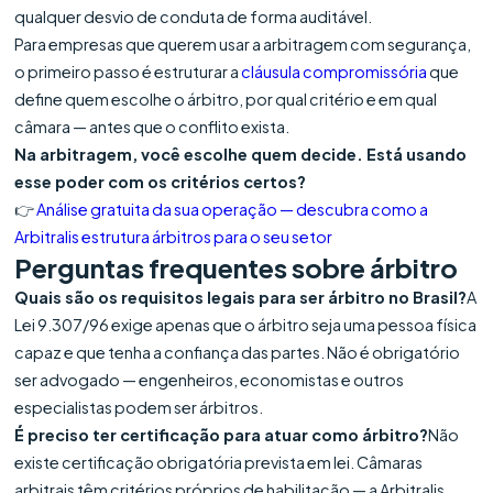
qualquer desvio de conduta de forma auditável.
Para empresas que querem usar a arbitragem com segurança,
o primeiro passo é estruturar a
cláusula compromissória
que
define quem escolhe o árbitro, por qual critério e em qual
câmara — antes que o conflito exista.
Na arbitragem, você escolhe quem decide. Está usando
esse poder com os critérios certos?
👉
Análise gratuita da sua operação — descubra como a
Arbitralis estrutura árbitros para o seu setor
Perguntas frequentes sobre árbitro
Quais são os requisitos legais para ser árbitro no Brasil?
A
Lei 9.307/96 exige apenas que o árbitro seja uma pessoa física
capaz e que tenha a confiança das partes. Não é obrigatório
ser advogado — engenheiros, economistas e outros
especialistas podem ser árbitros.
É preciso ter certificação para atuar como árbitro?
Não
existe certificação obrigatória prevista em lei. Câmaras
arbitrais têm critérios próprios de habilitação — a Arbitralis