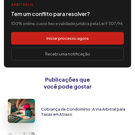
ARBITRALIS
Tem um conflito para resolver?
100% online, custo fixo e validade jurídica pela Lei 9.307/96.
Iniciar processo agora
Recebi uma notificação
Publicações que
você pode gostar
Cobrança de Condomínio: A Via Arbitral para
Taxas em Atraso