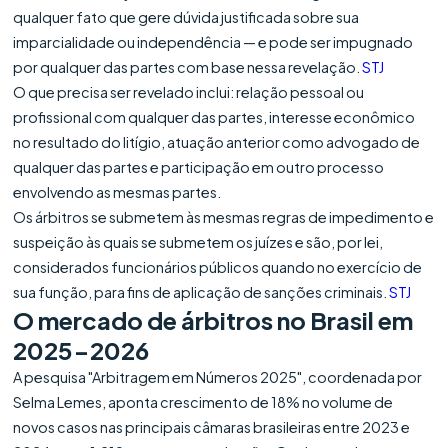
qualquer fato que gere dúvida justificada sobre sua
imparcialidade ou independência — e pode ser impugnado
por qualquer das partes com base nessa revelação.
STJ
O que precisa ser revelado inclui: relação pessoal ou
profissional com qualquer das partes, interesse econômico
no resultado do litígio, atuação anterior como advogado de
qualquer das partes e participação em outro processo
envolvendo as mesmas partes.
Os árbitros se submetem às mesmas regras de impedimento e
suspeição às quais se submetem os juízes e são, por lei,
considerados funcionários públicos quando no exercício de
sua função, para fins de aplicação de sanções criminais.
STJ
O mercado de árbitros no Brasil em
2025-2026
A pesquisa "Arbitragem em Números 2025", coordenada por
Selma Lemes, aponta crescimento de 18% no volume de
novos casos nas principais câmaras brasileiras entre 2023 e