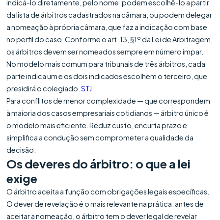
indicá-lo diretamente, pelo nome; podem escolhê-lo a partir
da lista de árbitros cadastrados na câmara; ou podem delegar
a nomeação à própria câmara, que faz a indicação com base
no perfil do caso. Conforme o art. 13, §1º da Lei de Arbitragem,
os árbitros devem ser nomeados sempre em número ímpar.
No modelo mais comum para tribunais de três árbitros, cada
parte indica um e os dois indicados escolhem o terceiro, que
presidirá o colegiado.
STJ
Para conflitos de menor complexidade — que correspondem
à maioria dos casos empresariais cotidianos — árbitro único é
o modelo mais eficiente. Reduz custo, encurta prazo e
simplifica a condução sem comprometer a qualidade da
decisão.
Os deveres do árbitro: o que a lei
exige
O árbitro aceita a função com obrigações legais específicas.
O dever de revelação é o mais relevante na prática: antes de
aceitar a nomeação, o árbitro tem o dever legal de revelar