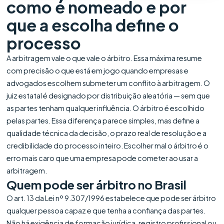
como é nomeado e por
que a escolha define o
processo
A arbitragem vale o que vale o árbitro. Essa máxima resume
com precisão o que está em jogo quando empresas e
advogados escolhem submeter um conflito à arbitragem. O
juiz estatal é designado por distribuição aleatória — sem que
as partes tenham qualquer influência. O árbitro é escolhido
pelas partes. Essa diferença parece simples, mas define a
qualidade técnica da decisão, o prazo real de resolução e a
credibilidade do processo inteiro. Escolher mal o árbitro é o
erro mais caro que uma empresa pode cometer ao usar a
arbitragem.
Quem pode ser árbitro no Brasil
O art. 13 da Lei nº 9.307/1996 estabelece que pode ser árbitro
qualquer pessoa capaz e que tenha a confiança das partes.
Não há exigência de formação jurídica, registro profissional ou