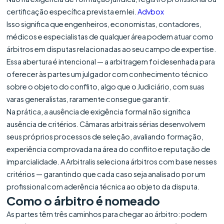
certificação específica prevista em lei.
Advbox
Isso significa que engenheiros, economistas, contadores,
médicos e especialistas de qualquer área podem atuar como
árbitros em disputas relacionadas ao seu campo de expertise.
Essa abertura é intencional — a arbitragem foi desenhada para
oferecer às partes um julgador com conhecimento técnico
sobre o objeto do conflito, algo que o Judiciário, com suas
varas generalistas, raramente consegue garantir.
Na prática, a ausência de exigência formal não significa
ausência de critérios. Câmaras arbitrais sérias desenvolvem
seus próprios processos de seleção, avaliando formação,
experiência comprovada na área do conflito e reputação de
imparcialidade. A Arbitralis seleciona árbitros com base nesses
critérios — garantindo que cada caso seja analisado por um
profissional com aderência técnica ao objeto da disputa.
Como o árbitro é nomeado
As partes têm três caminhos para chegar ao árbitro: podem