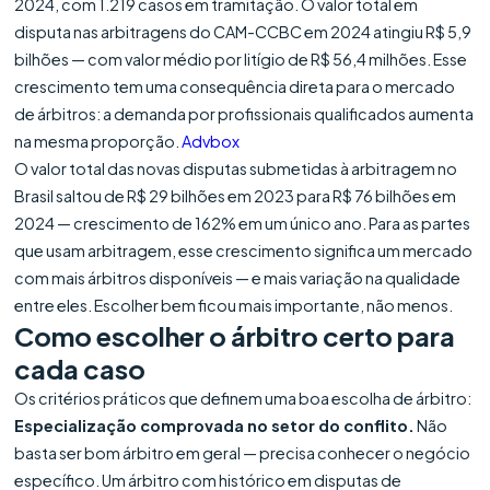
2024, com 1.219 casos em tramitação. O valor total em
disputa nas arbitragens do CAM-CCBC em 2024 atingiu R$ 5,9
bilhões — com valor médio por litígio de R$ 56,4 milhões. Esse
crescimento tem uma consequência direta para o mercado
de árbitros: a demanda por profissionais qualificados aumenta
na mesma proporção.
Advbox
O valor total das novas disputas submetidas à arbitragem no
Brasil saltou de R$ 29 bilhões em 2023 para R$ 76 bilhões em
2024 — crescimento de 162% em um único ano. Para as partes
que usam arbitragem, esse crescimento significa um mercado
com mais árbitros disponíveis — e mais variação na qualidade
entre eles. Escolher bem ficou mais importante, não menos.
Como escolher o árbitro certo para
cada caso
Os critérios práticos que definem uma boa escolha de árbitro:
Especialização comprovada no setor do conflito.
Não
basta ser bom árbitro em geral — precisa conhecer o negócio
específico. Um árbitro com histórico em disputas de