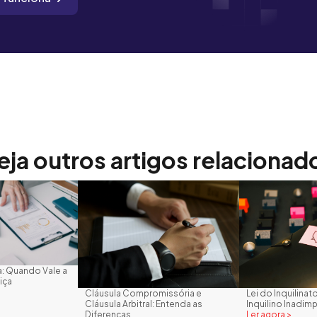
eja outros artigos relacionad
: Quando Vale a
iça
Cláusula Compromissória e
Lei do Inquilina
Cláusula Arbitral: Entenda as
Inquilino Inadim
Diferenças
Ler agora >