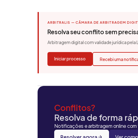
ARBITRALIS — CÂMARA DE ARBITRAGEM DIGI
Resolva seu conflito sem precisar
Arbitragem digital com validade jurídica pela
Iniciar processo
Recebi uma notifi
Conflitos?
Resolva de forma rápi
Notificações e arbitragem online com v
Resolver agora
Ver como