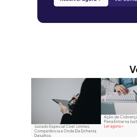
V
Ação de Cobrança
Pena Entrar na Just
Ler agora >
Juizado Especial Cível: Limites,
Competência e Onde Ele Enfrenta
Desafios