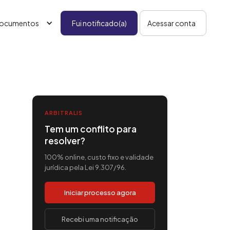
ocumentos
Fui notificado(a)
Acessar conta
ARBITRALIS
Tem um conflito para
resolver?
100% online, custo fixo e validade
jurídica pela Lei 9.307/96.
Iniciar processo agora
Recebi uma notificação