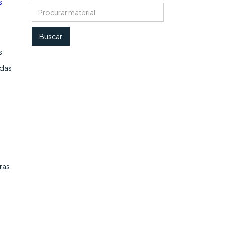
s
s
adas
ras.