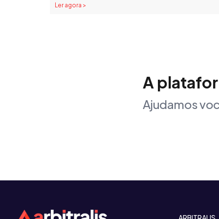
Ler agora >
A platafo
Ajudamos voc
ARBITRALIS