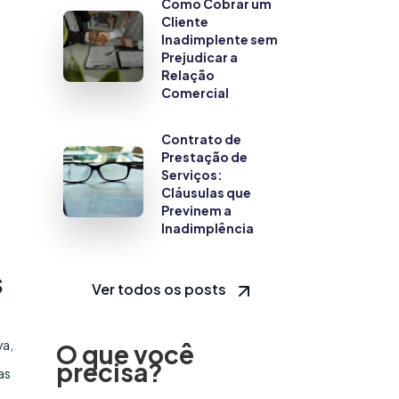
Como Cobrar um
Cliente
Inadimplente sem
Prejudicar a
Relação
Comercial
Contrato de
Prestação de
Serviços:
Cláusulas que
Previnem a
Inadimplência
s
Ver todos os posts
va,
O que você
precisa?
as