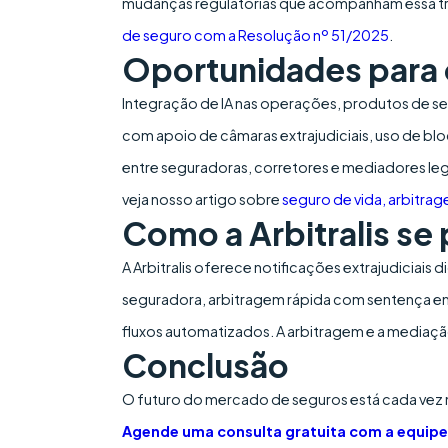
mudanças regulatórias que acompanham essa t
de seguro com a Resolução nº 51/2025
.
Oportunidades para 
Integração de IA nas operações, produtos de se
com apoio de câmaras extrajudiciais, uso de bloc
entre seguradoras, corretores e mediadores lega
veja nosso artigo sobre
seguro de vida, arbitra
Como a Arbitralis se
A Arbitralis oferece notificações extrajudiciais
seguradora, arbitragem rápida com sentença em 
fluxos automatizados. A arbitragem e a media
Conclusão
O futuro do mercado de seguros está cada vez m
Agende uma consulta gratuita com a equipe 