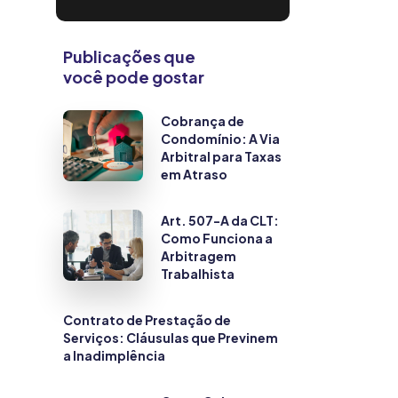
Publicações que
você pode gostar
Cobrança de
Condomínio: A Via
Arbitral para Taxas
em Atraso
Art. 507-A da CLT:
Como Funciona a
Arbitragem
Trabalhista
Contrato de Prestação de
Serviços: Cláusulas que Previnem
a Inadimplência