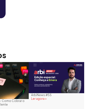
os
ArbiNews #55
Ler agora >
to: Como Cobrar o
plente