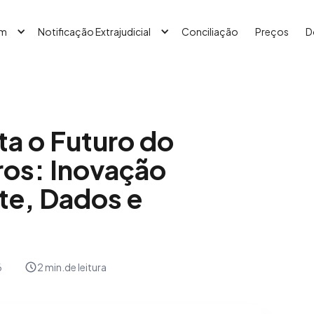
em
Notificação Extrajudicial
Conciliação
Preços
D
a o Futuro do
os: Inovação
te, Dados e
6
2 min.
de leitura