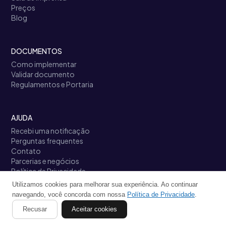
Preços
Blog
DOCUMENTOS
Como implementar
Validar documento
Regulamentos e Portaria
AJUDA
Recebi uma notificação
Perguntas frequentes
Contato
Parcerias e negócios
Política de Privacidade
Termos de Uso
Utilizamos cookies para melhorar sua experiência. Ao continuar
Links úteis
navegando, você concorda com nossa
Política de Privacidade
.
Recusar
Aceitar cookies