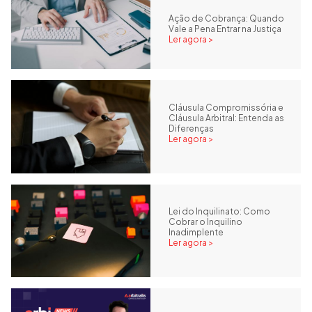
Ação de Cobrança: Quando
Vale a Pena Entrar na Justiça
Ler agora >
Cláusula Compromissória e
Cláusula Arbitral: Entenda as
Diferenças
Ler agora >
Lei do Inquilinato: Como
Cobrar o Inquilino
Inadimplente
Ler agora >