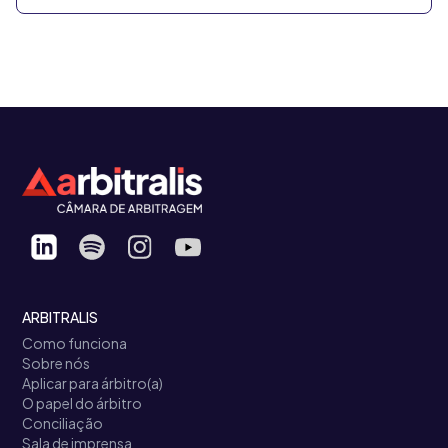
ARBITRALIS
Como funciona
Sobre nós
Aplicar para árbitro(a)
O papel do árbitro
Conciliação
Sala de imprensa