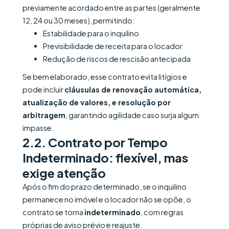
previamente acordado entre as partes (geralmente
12, 24 ou 30 meses), permitindo:
Estabilidade para o inquilino
Previsibilidade de receita para o locador
Redução de riscos de rescisão antecipada
Se bem elaborado, esse contrato evita litígios e
pode incluir
cláusulas de renovação automática,
atualização de valores, e resolução por
arbitragem
, garantindo agilidade caso surja algum
impasse.
2.2. Contrato por Tempo
Indeterminado: flexível, mas
exige atenção
Após o fim do prazo determinado, se o inquilino
permanece no imóvel e o locador não se opõe, o
contrato se torna
indeterminado
, com regras
próprias de aviso prévio e reajuste.