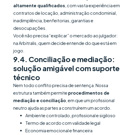
altamente qualificados
, com vasta experiência em
contratos de locação, administração condominial,
inadimplência, benfeitorias, garantias e
desocupações.
Você não precisa “explicar” o mercado ao julgador:
na Arbitralis, quem decide entende do que está em
jogo.
9.4. Conciliação e mediação:
solução amigável com suporte
técnico
Nem todo conflito precisa de sentença. Nossa
estrutura também permite
procedimentos de
mediação e conciliação
, em que um profissional
neutro ajuda as partes a construírem um acordo.
Ambiente controlado, profissional e sigiloso
Termo de acordo com validade legal
Economia emocional e financeira