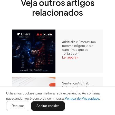
Veja outros artigos
relacionados
Arbitralis e Emera: uma
mesma origem, dois
caminhos que se
fortalecem
Ler agora >
Sentença Arbitral:
Entenda Como Funciona
sua Execução
Utilizamos cookies para melhorar sua experiência. Ao continuar
Ler agora >
navegando, você concorda com nossa
Política de Privacidade
.
Recusar
Aceitar cookies