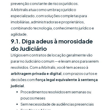
prevenção constante de riscos jurídicos.
A Arbitralis atua como um braço jurídico
especializado, com soluções completas para
imobiliárias, administradoras e proprietários,
combinando tecnologia, conhecimento jurídico e
agilidade.
9.1. Diga adeus à morosidade
do Judiciário
Litígios em contratos de locação geralmente vão
parar no Judiciário comum — e levam anos para serem
resolvidos. Com a Arbitralis, você tem acesso à
arbitragem privada e digital
, com prazos curtos e
decisões com
força legal equivalente à sentença
judicial
.
Procedimentos resolvidos em semanas ou
poucos meses
Sem necessidade de audiências presenciais