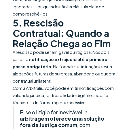
ignoradas — ou quando não há cláusula clara de
como resolvê-los.
5. Rescisão
Contratual: Quando a
Relação Chega ao Fim
A rescisão pode ser amigável ou litigiosa. Nos dois
casos, a
notificação extrajudicial é o primeiro
passo obrigatório
. Ela formaliza a intenção e evita
alegações futuras de surpresa, abandono ou quebra
contratual unilateral.
Com a Arbitralis, você pode emitir notificações com
validade jurídica, rastreabilidade digital e suporte
técnico — de forma rápida e acessível.
E, se o litígio for inevitável, a
arbitragem oferece uma solução
fora da Justiça comum
, com