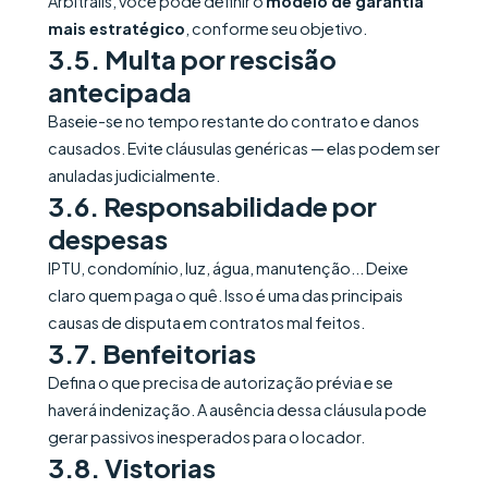
Arbitralis, você pode definir o
modelo de garantia
mais estratégico
, conforme seu objetivo.
3.5. Multa por rescisão
antecipada
Baseie-se no tempo restante do contrato e danos
causados. Evite cláusulas genéricas — elas podem ser
anuladas judicialmente.
3.6. Responsabilidade por
despesas
IPTU, condomínio, luz, água, manutenção... Deixe
claro quem paga o quê. Isso é uma das principais
causas de disputa em contratos mal feitos.
3.7. Benfeitorias
Defina o que precisa de autorização prévia e se
haverá indenização. A ausência dessa cláusula pode
gerar passivos inesperados para o locador.
3.8. Vistorias