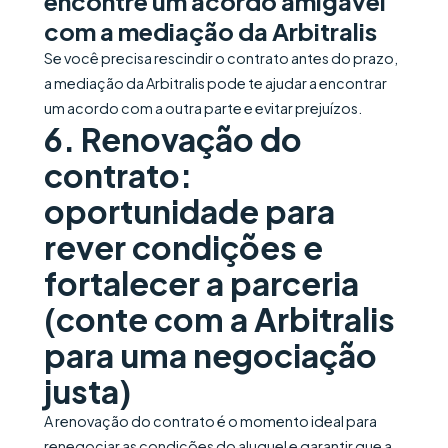
encontre um acordo amigável
com a mediação da Arbitralis
Se você precisa rescindir o contrato antes do prazo,
a mediação da Arbitralis pode te ajudar a encontrar
um acordo com a outra parte e evitar prejuízos.
6. Renovação do
contrato:
oportunidade para
rever condições e
fortalecer a parceria
(conte com a Arbitralis
para uma negociação
justa)
A renovação do contrato é o momento ideal para
renegociar as condições do aluguel e garantir que a