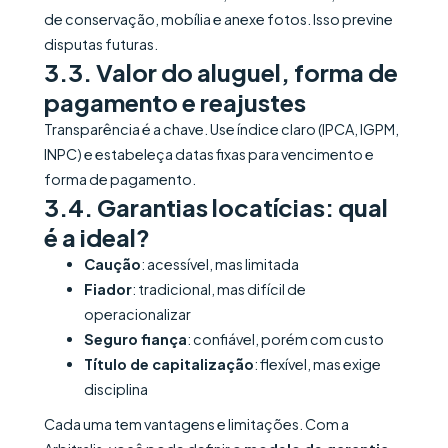
de conservação, mobília e anexe fotos. Isso previne
disputas futuras.
3.3. Valor do aluguel, forma de
pagamento e reajustes
Transparência é a chave. Use índice claro (IPCA, IGPM,
INPC) e estabeleça datas fixas para vencimento e
forma de pagamento.
3.4. Garantias locatícias: qual
é a ideal?
Caução
: acessível, mas limitada
Fiador
: tradicional, mas difícil de
operacionalizar
Seguro fiança
: confiável, porém com custo
Título de capitalização
: flexível, mas exige
disciplina
Cada uma tem vantagens e limitações. Com a