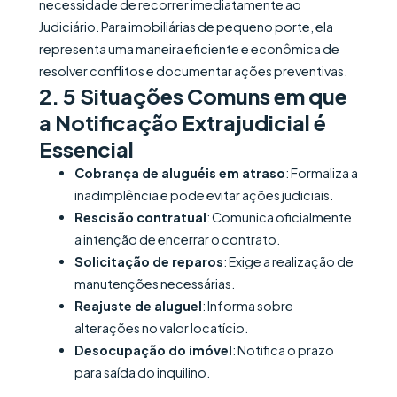
necessidade de recorrer imediatamente ao
Judiciário. Para imobiliárias de pequeno porte, ela
representa uma maneira eficiente e econômica de
resolver conflitos e documentar ações preventivas.​
2.
5 Situações Comuns em que
a Notificação Extrajudicial é
Essencial
Cobrança de aluguéis em atraso
: Formaliza a
inadimplência e pode evitar ações judiciais.
Rescisão contratual
: Comunica oficialmente
a intenção de encerrar o contrato.
Solicitação de reparos
: Exige a realização de
manutenções necessárias.
Reajuste de aluguel
: Informa sobre
alterações no valor locatício.
Desocupação do imóvel
: Notifica o prazo
para saída do inquilino.​