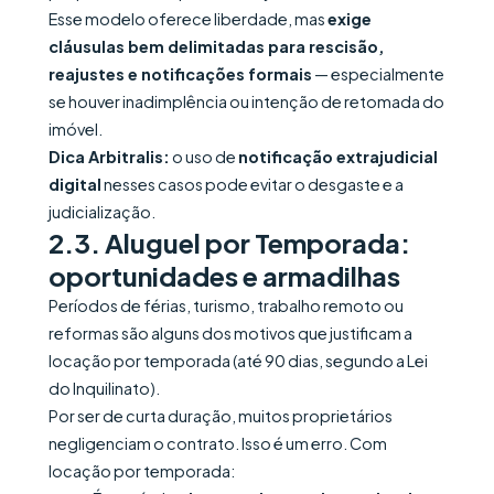
Esse modelo oferece liberdade, mas
exige
cláusulas bem delimitadas para rescisão,
reajustes e notificações formais
— especialmente
se houver inadimplência ou intenção de retomada do
imóvel.
Dica Arbitralis:
o uso de
notificação extrajudicial
digital
nesses casos pode evitar o desgaste e a
judicialização.
2.3. Aluguel por Temporada:
oportunidades e armadilhas
Períodos de férias, turismo, trabalho remoto ou
reformas são alguns dos motivos que justificam a
locação por temporada (até 90 dias, segundo a Lei
do Inquilinato).
Por ser de curta duração, muitos proprietários
negligenciam o contrato. Isso é um erro. Com
locação por temporada: