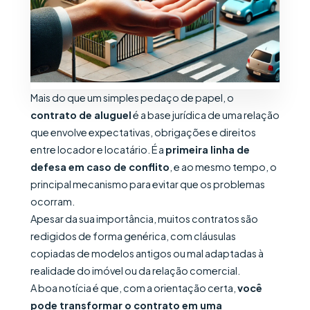
Mais do que um simples pedaço de papel, o
contrato de aluguel
é a base jurídica de uma relação
que envolve expectativas, obrigações e direitos
entre locador e locatário. É a
primeira linha de
defesa em caso de conflito
, e ao mesmo tempo, o
principal mecanismo para evitar que os problemas
ocorram.
Apesar da sua importância, muitos contratos são
redigidos de forma genérica, com cláusulas
copiadas de modelos antigos ou mal adaptadas à
realidade do imóvel ou da relação comercial.
A boa notícia é que, com a orientação certa,
você
pode transformar o contrato em uma