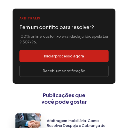
ARBITRALIS
Tem um conflito para resolver?
100% online, custo fixo e validade jurídica pela Lei
9.307/96.
Iniciar processo agora
Recebi uma notificação
Publicações que
você pode gostar
Arbitragem Imobiliária: Como
Resolver Despejo e Cobrança de