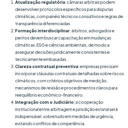
Atualização regulatória
: câmaras arbitrais podem
desenvolver protocolos específicos para disputas
climáticas, com painéis técnicos consultivos e regras de
transparência diferenciadas.
Formação interdisciplinar
: árbitros, advogados e
peritos devem buscar capacitação em mudanças
climáticas, ESG e ciências ambientais, de modo a
assegurar decisões juridicamente consistentes e
tecnicamente embasadas.
Clareza contratual preventiva
: empresas precisam
incorporar cláusulas contratuais detalhadas sobre riscos
climáticos, com critérios objetivos de medição,
mecanismos de revisão e procedimentos claros para
reequilíbrio econômico-financeiro.
Integração com o Judiciário
: a cooperação
institucional entre arbitragem e jurisdição estatal será
indispensável, sobretudo em medidas de urgência,
evitando conflitos de competência.