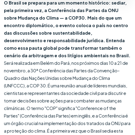
O Brasil se prepara para um momento histórico: sediar,
pela primeira vez, a Conferência das Partes da ONU
sobre Mudança do Clima — a COP30. Mais do que um
encontro diplomático, o evento coloca o país no centro
das discussões sobre sustentabilidade,
desenvolvimento e responsabilidade jurídica. Entenda
como essa pauta global pode transformar também o
cenário da arbitragem e dos litígios ambientais no Brasil.
Será realizada em Belém do Pará, nos próximos dias 10 a 21 de
novembro, a 30ª Conferência das Partes da Convenção-
Quadro das Nações Unidas sobre Mudança do Clima
(UNFCCC), a COP 30. É uma reunião anual de líderes mundiais,
cientistas e representantes da sociedade civil para discutir e
tomar decisões sobre ações para combater as mudanças
climáticas. O termo "COP" significa "Conference of the
Parties" (Conferência das Partes) em inglês, e a Conferência é
um órgão crucial na implementação dos tratados da ONU para
a proteção do clima. É a primeira vez que o Brasil sedia esta