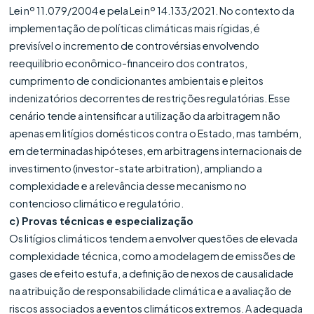
Lei nº 11.079/2004 e pela Lei nº 14.133/2021. No contexto da
implementação de políticas climáticas mais rígidas, é
previsível o incremento de controvérsias envolvendo
reequilíbrio econômico-financeiro dos contratos,
cumprimento de condicionantes ambientais e pleitos
indenizatórios decorrentes de restrições regulatórias. Esse
cenário tende a intensificar a utilização da arbitragem não
apenas em litígios domésticos contra o Estado, mas também,
em determinadas hipóteses, em arbitragens internacionais de
investimento (investor-state arbitration), ampliando a
complexidade e a relevância desse mecanismo no
contencioso climático e regulatório.
c) Provas técnicas e especialização
Os litígios climáticos tendem a envolver questões de elevada
complexidade técnica, como a modelagem de emissões de
gases de efeito estufa, a definição de nexos de causalidade
na atribuição de responsabilidade climática e a avaliação de
riscos associados a eventos climáticos extremos. A adequada