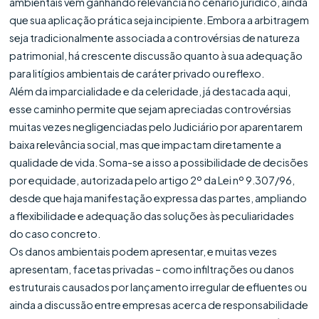
ambientais vem ganhando relevância no cenário jurídico, ainda
que sua aplicação prática seja incipiente. Embora a arbitragem
seja tradicionalmente associada a controvérsias de natureza
patrimonial, há crescente discussão quanto à sua adequação
para litígios ambientais de caráter privado ou reflexo.
Além da imparcialidade e da celeridade, já destacada aqui,
esse caminho permite que sejam apreciadas controvérsias
muitas vezes negligenciadas pelo Judiciário por aparentarem
baixa relevância social, mas que impactam diretamente a
qualidade de vida. Soma-se a isso a possibilidade de decisões
por equidade, autorizada pelo artigo 2º da Lei nº 9.307/96,
desde que haja manifestação expressa das partes, ampliando
a flexibilidade e adequação das soluções às peculiaridades
do caso concreto.
Os danos ambientais podem apresentar, e muitas vezes
apresentam, facetas privadas – como infiltrações ou danos
estruturais causados por lançamento irregular de efluentes ou
ainda a discussão entre empresas acerca de responsabilidade