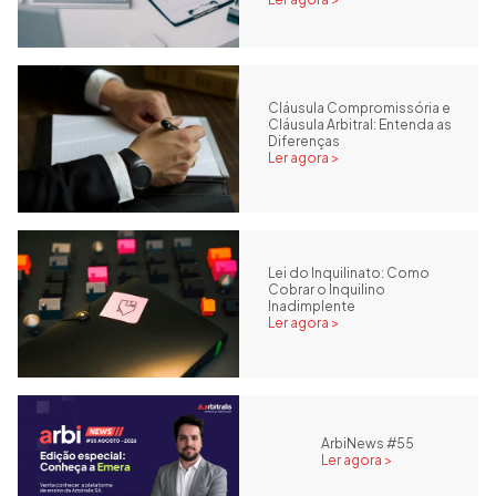
Cláusula Compromissória e
Cláusula Arbitral: Entenda as
Diferenças
Ler agora >
Lei do Inquilinato: Como
Cobrar o Inquilino
Inadimplente
Ler agora >
ArbiNews #55
Ler agora >