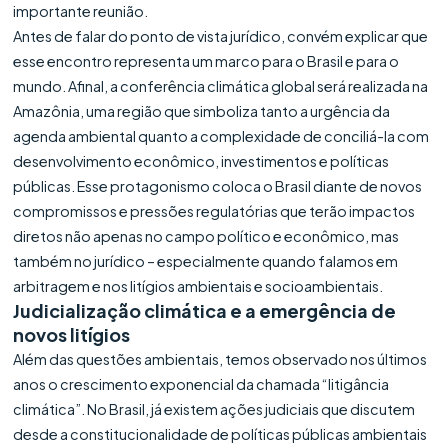
importante reunião.
Antes de falar do ponto de vista jurídico, convém explicar que
esse encontro representa um marco para o Brasil e para o
mundo. Afinal, a conferência climática global será realizada na
Amazônia, uma região que simboliza tanto a urgência da
agenda ambiental quanto a complexidade de conciliá-la com
desenvolvimento econômico, investimentos e políticas
públicas. Esse protagonismo coloca o Brasil diante de novos
compromissos e pressões regulatórias que terão impactos
diretos não apenas no campo político e econômico, mas
também no jurídico – especialmente quando falamos em
arbitragem e nos litígios ambientais e socioambientais.
Judicialização climática e a emergência de
novos litígios
Além das questões ambientais, temos observado nos últimos
anos o crescimento exponencial da chamada “litigância
climática”. No Brasil, já existem ações judiciais que discutem
desde a constitucionalidade de políticas públicas ambientais