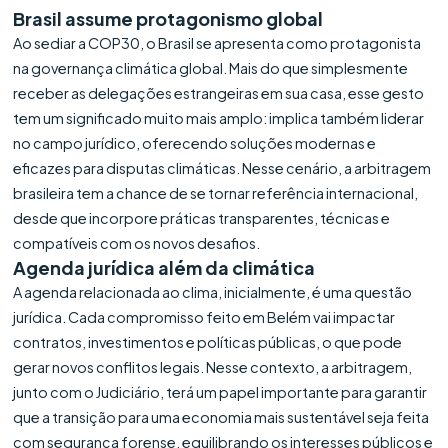
Brasil assume protagonismo global
Ao sediar a COP30, o Brasil se apresenta como protagonista
na governança climática global. Mais do que simplesmente
receber as delegações estrangeiras em sua casa, esse gesto
tem um significado muito mais amplo: implica também liderar
no campo jurídico, oferecendo soluções modernas e
eficazes para disputas climáticas. Nesse cenário, a arbitragem
brasileira tem a chance de se tornar referência internacional,
desde que incorpore práticas transparentes, técnicas e
compatíveis com os novos desafios.
Agenda jurídica além da climática
A agenda relacionada ao clima, inicialmente, é uma questão
jurídica. Cada compromisso feito em Belém vai impactar
contratos, investimentos e políticas públicas, o que pode
gerar novos conflitos legais. Nesse contexto, a arbitragem,
junto com o Judiciário, terá um papel importante para garantir
que a transição para uma economia mais sustentável seja feita
com segurança forense, equilibrando os interesses públicos e