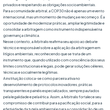
privados e respeitando as obrigações socioambientais.
Para a comunidade arbitral, a COP30 não é apenas um evento
internacional, mas um momento de mudança e recomeço. É a
oportunidade de modernizar práticas, ampliar legitimidade e
consolidar a arbitragem como instrumento indispensável na
governança climática.
Nesse contexto, a Arbitralis reafirma seu apoio ao debate
técnico e responsável sobre a aplicação da arbitragem em
litígios ambientais, reconhecendo que se trata de um
instrumento que, quando utilizado com consciência dos seus
limites constitucionais e legais, pode gerar soluções céleres,
técnicas e socialmente legítimas.
A instituição coloca-se como parceira ativa no
desenvolvimento de protocolos inovadores, práticas
transparentes e painéis especializados, sempre pautados
pela legalidade e pela ética. Assim, a Arbitralis fortalece seu
compromisso de contribuir para a pacificação social, para a
efetividade da tutela ambiental e para a consolidação de um