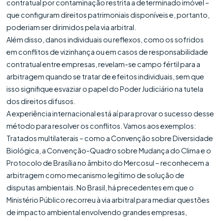
contratual por contaminação restrita a determinado imóvel –
que configuram direitos patrimoniais disponíveis e, portanto,
poderiam ser dirimidos pela via arbitral.
Além disso, danos individuais ou reflexos, como os sofridos
em conflitos de vizinhança ou em casos de responsabilidade
contratual entre empresas, revelam-se campo fértil para a
arbitragem quando se tratar de efeitos individuais, sem que
isso signifique esvaziar o papel do Poder Judiciário na tutela
dos direitos difusos.
A experiência internacional está aí para provar o sucesso desse
método para resolver os conflitos. Vamos aos exemplos:
Tratados multilaterais – como a Convenção sobre Diversidade
Biológica, a Convenção-Quadro sobre Mudança do Clima e o
Protocolo de Brasília no âmbito do Mercosul – reconhecem a
arbitragem como mecanismo legítimo de solução de
disputas ambientais. No Brasil, há precedentes em que o
Ministério Público recorreu à via arbitral para mediar questões
de impacto ambiental envolvendo grandes empresas,