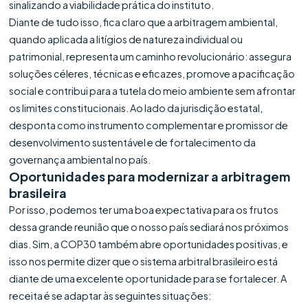
sinalizando a viabilidade prática do instituto.
Diante de tudo isso, fica claro que a arbitragem ambiental,
quando aplicada a litígios de natureza individual ou
patrimonial, representa um caminho revolucionário: assegura
soluções céleres, técnicas e eficazes, promove a pacificação
social e contribui para a tutela do meio ambiente sem afrontar
os limites constitucionais. Ao lado da jurisdição estatal,
desponta como instrumento complementar e promissor de
desenvolvimento sustentável e de fortalecimento da
governança ambiental no país.
Oportunidades para modernizar a arbitragem
brasileira
Por isso, podemos ter uma boa expectativa para os frutos
dessa grande reunião que o nosso país sediará nos próximos
dias. Sim, a COP30 também abre oportunidades positivas, e
isso nos permite dizer que o sistema arbitral brasileiro está
diante de uma excelente oportunidade para se fortalecer. A
receita é se adaptar às seguintes situações: