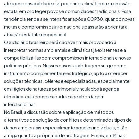
até a responsabilidade civil por danos climáticos e a omissão
estatal em proteger povos e comunidades tradicionais. Essa
tendência tende a se intensificar após a COP30, quando novas
metas e compromissos internacionais passarão a orientar a
atuação estatal e empresarial.
O Judiciário brasileiro será cada vez mais provocado a
interpretar normas ambientais e climáticas já existentes e a
compatibilizá-las com compromissos internacionais e novas
políticas públicas. Nesses casos, a arbitragem surge como
instrumento complementar e estratégico, apto a oferecer
soluções técnicas, céleres e especializadas, especialmente
em litígios de natureza patrimonial vinculados à agenda
climática, cuja complexidade exige abordagem
interdisciplinar.
No Brasil, a discussão sobre a aplicação de métodos
alternativos de solução de conflitos a determinados tipos de
danos ambientais, especialmente aqueles individuais, é tão
antiga quanto a própria lei de arbitragem. E mais, em Minas