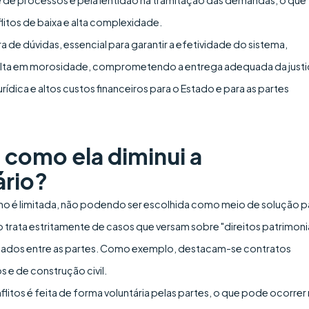
litos de baixa e alta complexidade.
a de dúvidas, essencial para garantir a efetividade do sistema,
lta em morosidade, comprometendo a entrega adequada da justi
urídica e altos custos financeiros para o Estado e para as partes
 como ela diminui a
ário?
 é limitada, não podendo ser escolhida como meio de solução p
o trata estritamente de casos que versam sobre "direitos patrimoni
ciados entre as partes. Como exemplo, destacam-se contratos
s e de construção civil.
itos é feita de forma voluntária pelas partes, o que pode ocorrer