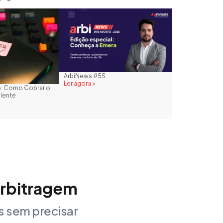
ArbiNews #55
Ler agora >
to: Como Cobrar o
plente
arbitragem
 sem precisar