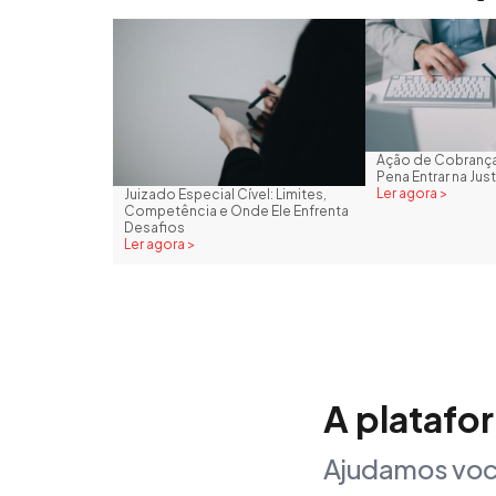
Ação de Cobrança
Pena Entrar na Just
Ler agora >
Juizado Especial Cível: Limites,
Competência e Onde Ele Enfrenta
Desafios
Ler agora >
A platafo
Ajudamos voc