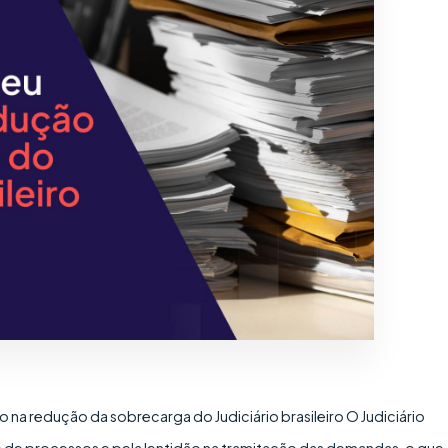
 na redução da sobrecarga do Judiciário brasileiro O Judiciário
e de processos e pela lentidão na tramitação das demandas, o que