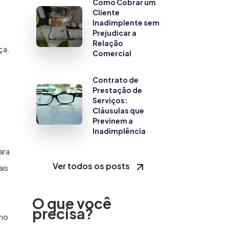
Como Cobrar um
Cliente
Inadimplente sem
Prejudicar a
Relação
ça.
Comercial
Contrato de
Prestação de
Serviços:
Cláusulas que
Previnem a
Inadimplência
ara
Ver todos os posts
ais
O que você
precisa?
 no