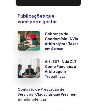
Publicações que
você pode gostar
Cobrança de
Condomínio: A Via
Arbitral para Taxas
em Atraso
Art. 507-A da CLT:
Como Funciona a
Arbitragem
Trabalhista
Contrato de Prestação de
Serviços: Cláusulas que Previnem
a Inadimplência