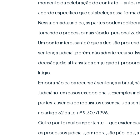
momento da celebração do contrato — antes me
acordo específico que estabeleça essa forma d
Nessa jornada jurídica, as partes podem deliber
tornando o processo mais rápido, personalizado
Um ponto interessante é que a decisão proferi
sentença judicial, porém, não admite recurso. Is
decisão judicial transitada em julgado), propor
litígio.
Embora não caiba recurso à sentença arbitral, h
Judiciário, em casos excepcionais. Exemplos in
partes, ausência de requisitos essenciais da sent
no artigo 32 da Lei nº 9.307/1996.
Outro ponto muito importante — que evidencia es
os processos judiciais, em regra, são públicos, 