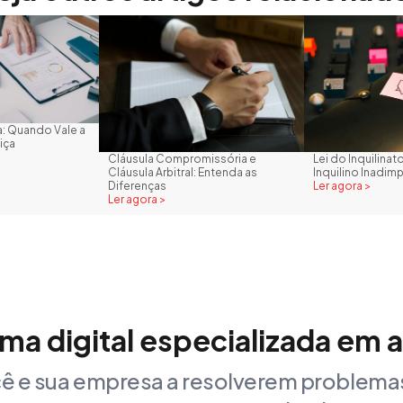
: Quando Vale a
iça
Cláusula Compromissória e
Lei do Inquilina
Cláusula Arbitral: Entenda as
Inquilino Inadim
Diferenças
Ler agora >
Ler agora >
rma digital especializada em 
ê e sua empresa a resolverem problemas