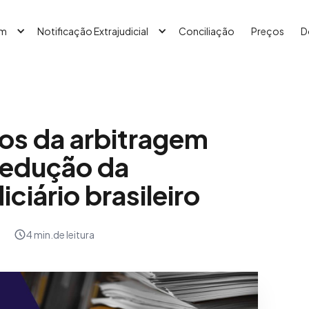
em
Notificação Extrajudicial
Conciliação
Preços
D
os da arbitragem
redução da
ciário brasileiro
4 min.
de leitura