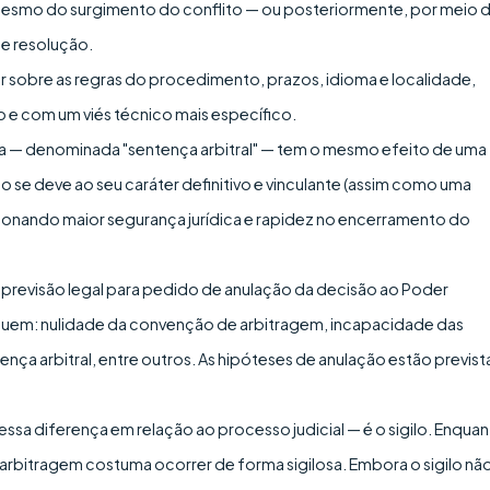
smo do surgimento do conflito — ou posteriormente, por meio 
e resolução.
ar sobre as regras do procedimento, prazos, idioma e localidade,
 e com um viés técnico mais específico.
da — denominada "sentença arbitral" — tem o mesmo efeito de uma
so se deve ao seu caráter definitivo e vinculante (assim como uma
cionando maior segurança jurídica e rapidez no encerramento do
á previsão legal para pedido de anulação da decisão ao Poder
cluem: nulidade da convenção de arbitragem, incapacidade das
ença arbitral, entre outros. As hipóteses de anulação estão previst
sa diferença em relação ao processo judicial — é o sigilo. Enqua
a arbitragem costuma ocorrer de forma sigilosa. Embora o sigilo nã