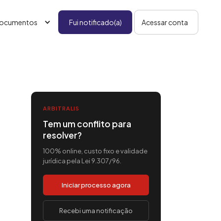
ocumentos
Fui notificado(a)
Acessar conta
ARBITRALIS
Tem um conflito para
resolver?
100% online, custo fixo e validade
jurídica pela Lei 9.307/96.
Iniciar processo agora
Recebi uma notificação