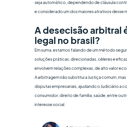
seja automático, dependendo de cláusula contra
e considerado um dos maiores atrativos desse 
A desecisão arbitral
legal no brasil?
Em suma, estamos falando de um método segur
soluções práticas, direcionadas, céleres e efic
envolvem relações complexas, de alto valor econ
A arbitragem não substitui a Justiça comum, m
disputas empresariais, ajudando o Judiciário a 
consumidor, direito de família, saúde, entre out
interesse social.