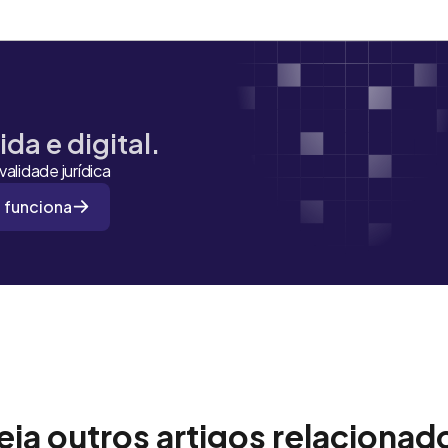
da e digital.
alidade jurídica
 funciona
eja outros artigos relacionad