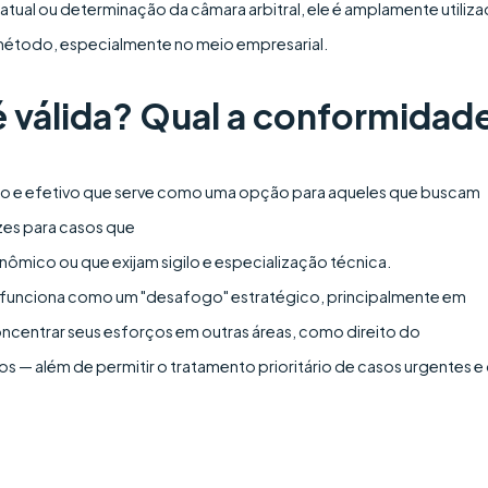
tual ou determinação da câmara arbitral, ele é amplamente utiliz
método, especialmente no meio empresarial.
 é válida? Qual a conformidad
o e efetivo que serve como uma opção para aqueles que buscam
azes para casos que
ômico ou que exijam sigilo e especialização técnica.
as funciona como um "desafogo" estratégico, principalmente em
concentrar seus esforços em outras áreas, como direito do
ros — além de permitir o tratamento prioritário de casos urgentes e