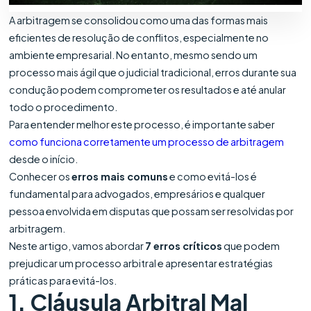
A arbitragem se consolidou como uma das formas mais
eficientes de resolução de conflitos, especialmente no
ambiente empresarial. No entanto, mesmo sendo um
processo mais ágil que o judicial tradicional, erros durante sua
condução podem comprometer os resultados e até anular
todo o procedimento.
Para entender melhor este processo, é importante saber
como funciona corretamente um processo de arbitragem
desde o início.
Conhecer os
erros mais comuns
e como evitá-los é
fundamental para advogados, empresários e qualquer
pessoa envolvida em disputas que possam ser resolvidas por
arbitragem.
Neste artigo, vamos abordar
7 erros críticos
que podem
prejudicar um processo arbitral e apresentar estratégias
práticas para evitá-los.
1. Cláusula Arbitral Mal