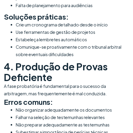
Falta de planejamento para audiências
Soluções práticas:
Crie um cronograma detalhado desde o início
Use ferramentas de gestão de projetos
Estabeleça lembretes automáticos
Comunique-se proativamente com o tribunal arbitral
sobre eventuais dificuldades
4. Produção de Provas
Deficiente
A fase probatória é fundamental para o sucesso da
arbitragem, mas frequentemente é mal conduzida.
Erros comuns:
Não organizar adequadamente os documentos
Falhar na seleção de testemunhas relevantes
Não preparar adequadamente as testemunhas
Subestimar a importância de perícias técnicas