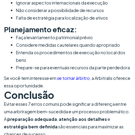
Ignorar aspectos internacionais da execução
Não considerar a possibilidade de recursos
Falta de estratégia para localização de ativos
Planejamento eficaz:
Faça levantamento patrimonial prévio
Considere medidas cautelares quando apropriado
Entenda os procedimentos de execução no local dos
bens
Prepare-se para eventuais recursos da parte perdedora
Se você tem interesse em
se tornar árbitro
, a Arbitralis oferece
essa oportunidade.
Conclusão
Evitar esses 7 erros comuns pode significar a diferença entre
uma arbitragem bem-sucedida e um processo problemático.
A
preparação adequada
,
atenção aos detalhes
e
estratégia bem definida
são essenciais para maximizar as
chances de sucesso.