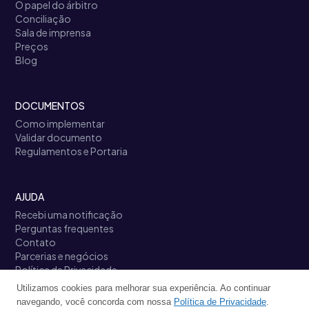
O papel do árbitro
Conciliação
Sala de imprensa
Preços
Blog
DOCUMENTOS
Como implementar
Validar documento
Regulamentos e Portaria
AJUDA
Recebi uma notificação
Perguntas frequentes
Contato
Parcerias e negócios
Política de Privacidade
Termos de Uso
Utilizamos cookies para melhorar sua experiência. Ao continuar
Links úteis
navegando, você concorda com nossa
Política de Privacidade
.