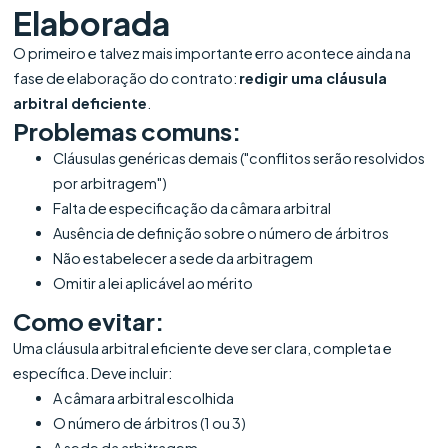
Elaborada
O primeiro e talvez mais importante erro acontece ainda na
fase de elaboração do contrato:
redigir uma cláusula
arbitral deficiente
.
Problemas comuns:
Cláusulas genéricas demais ("conflitos serão resolvidos
por arbitragem")
Falta de especificação da câmara arbitral
Ausência de definição sobre o número de árbitros
Não estabelecer a sede da arbitragem
Omitir a lei aplicável ao mérito
Como evitar:
Uma cláusula arbitral eficiente deve ser clara, completa e
específica. Deve incluir:
A câmara arbitral escolhida
O número de árbitros (1 ou 3)
A sede da arbitragem