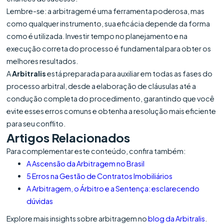
Lembre-se: a arbitragem é uma ferramenta poderosa, mas
como qualquer instrumento, sua eficácia depende da forma
como é utilizada. Investir tempo no planejamento e na
execução correta do processo é fundamental para obter os
melhores resultados.
A
Arbitralis
está preparada para auxiliar em todas as fases do
processo arbitral, desde a elaboração de cláusulas até a
condução completa do procedimento, garantindo que você
evite esses erros comuns e obtenha a resolução mais eficiente
para seu conflito.
Artigos Relacionados
Para complementar este conteúdo, confira também:
A Ascensão da Arbitragem no Brasil
5 Erros na Gestão de Contratos Imobiliários
A Arbitragem, o Árbitro e a Sentença: esclarecendo
dúvidas
Explore mais insights sobre arbitragem no
blog da Arbitralis
.