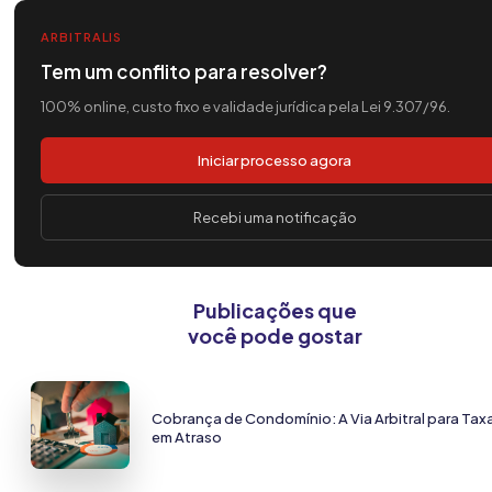
ARBITRALIS
Tem um conflito para resolver?
100% online, custo fixo e validade jurídica pela Lei 9.307/96.
Iniciar processo agora
Recebi uma notificação
Publicações que
você pode gostar
Cobrança de Condomínio: A Via Arbitral para Tax
em Atraso