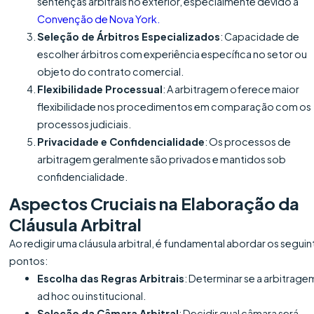
sentenças arbitrais no exterior, especialmente devido à
Convenção de Nova York.
Seleção de Árbitros Especializados
: Capacidade de
escolher árbitros com experiência específica no setor ou
objeto do contrato comercial.
Flexibilidade Processual
: A arbitragem oferece maior
flexibilidade nos procedimentos em comparação com os
processos judiciais.
Privacidade e Confidencialidade
: Os processos de
arbitragem geralmente são privados e mantidos sob
confidencialidade.
Aspectos Cruciais na Elaboração da
Cláusula Arbitral
Ao redigir uma cláusula arbitral, é fundamental abordar os seguin
pontos:
Escolha das Regras Arbitrais
: Determinar se a arbitrage
ad hoc ou institucional.
Seleção da Câmara Arbitral
: Decidir qual câmara será