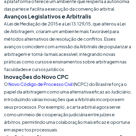
a plataforma oferece um ambiente que respeita a autonomia
das partes e facilita a execução da convenção arbitral.
Avanços Legislativos e Arbitralis
A Lei de Mediação de 2015 e a Lei 13.129/15, que alterou a Lei
de Arbitragem, criaram um ambiente mais favorável para
métodos alternativos de resolução de conflitos. Esses
avanços coincidem com a missão da Arbitralis de popularizar a
arbitragem e torná-la mais acessível, integrando novas
práticas como cursos e ensinamentos sobre arbitragem nas
faculdades e cursos jurídicos.
Inovações do Novo CPC
O
Novo Código de Processo Civil
(NCPC) do Brasil reforça o
papel da arbitragem como uma alternativa eficaz ao Judiciário,
introduzindo várias inovações que a Arbitralis incorpora em
seus processos. Por exemplo, a carta arbitral agora serve
como um meio de cooperação judiciária entre juízes e
árbitros, permitindo uma colaboração mais eficaz e oportuna
em aspectos processuais.