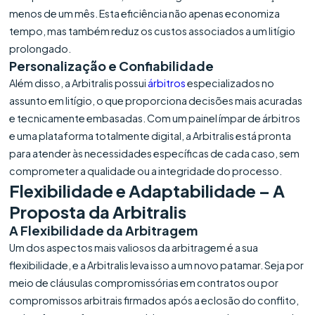
menos de um mês. Esta eficiência não apenas economiza
tempo, mas também reduz os custos associados a um litígio
prolongado.
Personalização e Confiabilidade
Além disso, a Arbitralis possui
árbitros
especializados no
assunto em litígio, o que proporciona decisões mais acuradas
e tecnicamente embasadas. Com um painel ímpar de árbitros
e uma plataforma totalmente digital, a Arbitralis está pronta
para atender às necessidades específicas de cada caso, sem
comprometer a qualidade ou a integridade do processo.
Flexibilidade e Adaptabilidade – A
Proposta da Arbitralis
A Flexibilidade da Arbitragem
Um dos aspectos mais valiosos da arbitragem é a sua
flexibilidade, e a Arbitralis leva isso a um novo patamar. Seja por
meio de cláusulas compromissórias em contratos ou por
compromissos arbitrais firmados após a eclosão do conflito,