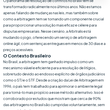
O panorama de resolução de conflitos no Brasil tem se
transformado radicalmente nos últimos anos. Não estamos
apenas falando de mudanças nas leis, mas também sobre
como a arbitragem tem se tornando um componente crucial
para proporcionar uma solução mais eficaz e célere para
disputas empresariais. Nesse cenário, a Arbitralis está
mudando o jogo, oferecendo um serviço de arbitragem
online ágil, com sentenças entregues em menos de 30 dias e a
preços acessíveis.
O Contexto Brasileiro
No Brasil, a arbitragem tem ganhado impulso como um
mecanismo viável e eficiente para a resolução de litígios,
sobretudo devido ao endosso explícito de órgãos judiciários
como o STJ e o STF. Desde a criação da Lei de Arbitragem em
1996, o país tem trabalhado para aprimorar o ambiente legal
para torná-lo mais propício a esse método alternativo. Isso é
corroborado por estudos que mostram que cerca de 90%
das arbitragens no Brasil são cumpridas voluntariamente, sem