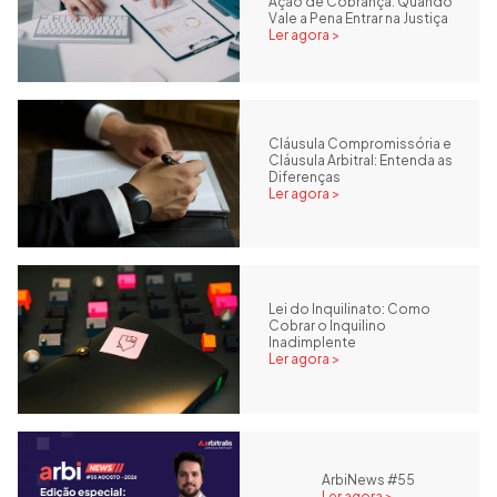
Ação de Cobrança: Quando
Vale a Pena Entrar na Justiça
Ler agora >
Cláusula Compromissória e
Cláusula Arbitral: Entenda as
Diferenças
Ler agora >
Lei do Inquilinato: Como
Cobrar o Inquilino
Inadimplente
Ler agora >
ArbiNews #55
Ler agora >