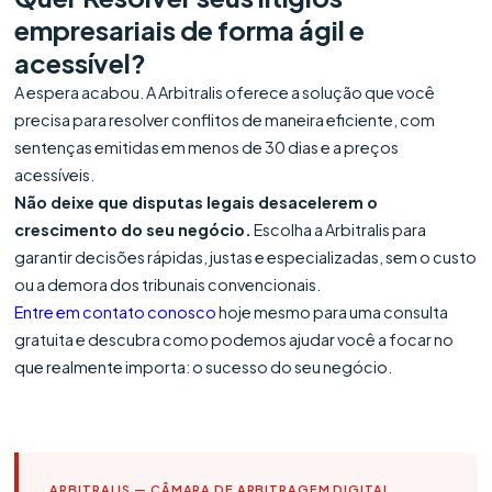
empresariais de forma ágil e
acessível?
A espera acabou. A Arbitralis oferece a solução que você
precisa para resolver conflitos de maneira eficiente, com
sentenças emitidas em menos de 30 dias e a preços
acessíveis.
Não deixe que disputas legais desacelerem o
crescimento do seu negócio.
Escolha a Arbitralis para
garantir decisões rápidas, justas e especializadas, sem o custo
ou a demora dos tribunais convencionais.
Entre em contato conosco
hoje mesmo para uma consulta
gratuita e descubra como podemos ajudar você a focar no
que realmente importa: o sucesso do seu negócio.
ARBITRALIS — CÂMARA DE ARBITRAGEM DIGITAL