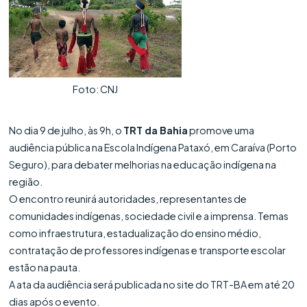
Foto: CNJ
No dia 9 de julho, às 9h, o
TRT da Bahia
promove uma
audiência pública na Escola Indígena Pataxó, em Caraíva (Porto
Seguro), para debater melhorias na educação indígena na
região.
O encontro reunirá autoridades, representantes de
comunidades indígenas, sociedade civil e a imprensa. Temas
como infraestrutura, estadualização do ensino médio,
contratação de professores indígenas e transporte escolar
estão na pauta.
A ata da audiência será publicada no site do TRT-BA em até 20
dias após o evento.