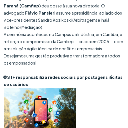
Paraná (Camfiep)
deu posse à sua nova diretoria. O
advogado
Flávio Pansieri
assume a presidência, ao lado dos
vice-presidentes Sandro Kozikoski (Arbitragem) e Inaiá
Botelho (Mediação).
A cerimônia aconteceu no Campus da Indústria, em Curitiba, e
reforça o compromisso da Camfiep — criada em 2005 — com
a resolução ágil e técnica de conflitos empresariais.
Desejamos uma gestão produtiva e transformadora a todos
os empossados!
🌐 STF responsabiliza redes sociais por postagens ilícitas
de usuários