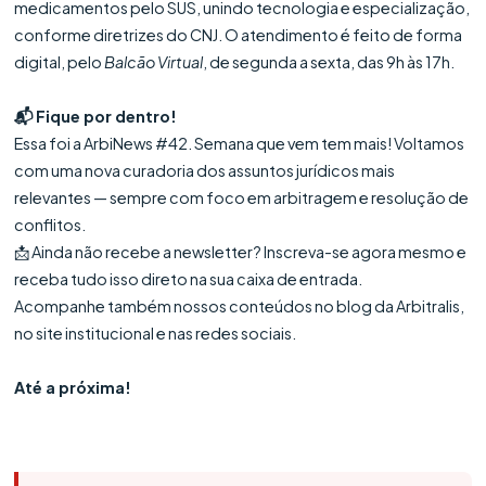
medicamentos pelo SUS, unindo tecnologia e especialização,
conforme diretrizes do CNJ. O atendimento é feito de forma
digital, pelo
Balcão Virtual
, de segunda a sexta, das 9h às 17h.
📬 Fique por dentro!
Essa foi a ArbiNews #42. Semana que vem tem mais! Voltamos
com uma nova curadoria dos assuntos jurídicos mais
relevantes — sempre com foco em arbitragem e resolução de
conflitos.
📩 Ainda não recebe a newsletter? Inscreva-se agora mesmo e
receba tudo isso direto na sua caixa de entrada.
Acompanhe também nossos conteúdos no blog da Arbitralis,
no site institucional e nas redes sociais.
Até a próxima!