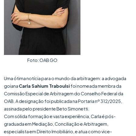
Foto: OAB GO
Uma ótima notícia para o mundo da arbitragem: a advogada
goiana
Carla Sahium Traboulsi
foi nomeada membra da
Comissão Especial de Arbitragem do Conselho Federal da
OAB. A designação foi publicada na Portaria nº 312/2025,
assinada pelo presidente Beto Simonetti.
Com sólida formação e vasta experiência, Carla é pós-
graduada em Mediação, Conciliação e Arbitragem,
especialista em Direito Imobiliário, e atua como vice-