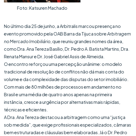
Foto: Katsuren Machado
No último dia 25 de junho, a Arbitralis marcou presença no
evento promovido pela OAB Barra da Tijuca sobre
Arbitragem
no Mercado Imobiliário
, que reuniu grandes nomes da área,
como Dra. Ana Tereza Basílio, Dr. Pedro A. Batista Martins, Dra.
Renata Mansur e Dr. José Gabriel Assis de Almeida.
O encontro reforçou uma percepção unânime: o modelo
tradicional de resolução de conflitos não dá mais conta do
volume e da complexidade das disputas do setor imobiliário.
Com mais de 80 milhões de processos em andamento no
Brasil e uma média de quatro anos apenas na primeira
instância, cresce a urgência por alternativas mais rápidas,
técnicas e eficientes.
A Dra. Ana Tereza destacou a arbitragem como uma “justiça
sob medida”, que exige profissionais especializados, câmaras
bem estruturadas e cláusulas bem elaboradas. Já o Dr. Pedro