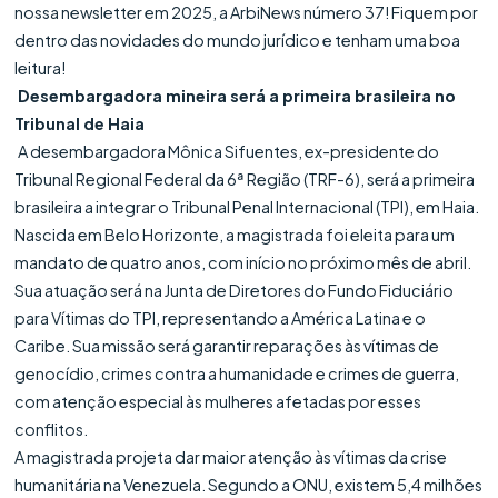
nossa newsletter em 2025, a ArbiNews número 37! Fiquem por
dentro das novidades do mundo jurídico e tenham uma boa
leitura!
Desembargadora mineira será a primeira brasileira no
Tribunal de Haia
A desembargadora Mônica Sifuentes, ex-presidente do
Tribunal Regional Federal da 6ª Região (TRF-6), será a primeira
brasileira a integrar o Tribunal Penal Internacional (TPI), em Haia.
Nascida em Belo Horizonte, a magistrada foi eleita para um
mandato de quatro anos, com início no próximo mês de abril.
Sua atuação será na Junta de Diretores do Fundo Fiduciário
para Vítimas do TPI, representando a América Latina e o
Caribe. Sua missão será garantir reparações às vítimas de
genocídio, crimes contra a humanidade e crimes de guerra,
com atenção especial às mulheres afetadas por esses
conflitos.
A magistrada projeta dar maior atenção às vítimas da crise
humanitária na Venezuela. Segundo a ONU, existem 5,4 milhões