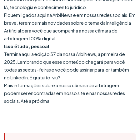
IA, tecnologia e conhecimento jurídico.
Fiquem ligados aqui na ArbiNews e em nossas redes sociais. Em
breve, teremos mais novidades sobre o tema da Inteligência
Artificial para você que acompanha a nossa câmara de
arbitragem 100% digital.
Isso étudo, pessoal!
Termina aqui a edição 37 da nossa ArbiNews, a primeira de
2025. Lembrando que esse conteúdo chegará para você
todas as sextas-feiras e você pode assinar para ler também
no LinkedIn. É gratuito, viu?
Mais informações sobre a nossa câmara de arbitragem
podem ser encontradas em nosso site e nas nossas redes
sociais. Até a próxima!