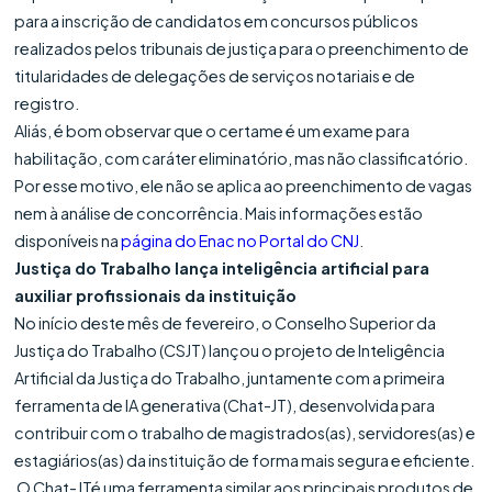
para a inscrição de candidatos em concursos públicos
realizados pelos tribunais de justiça para o preenchimento de
titularidades de delegações de serviços notariais e de
registro.
Aliás, é bom observar que o certame é um exame para
habilitação, com caráter eliminatório, mas não classificatório.
Por esse motivo, ele não se aplica ao preenchimento de vagas
nem à análise de concorrência. Mais informações estão
disponíveis na
página do Enac no Portal do CNJ
.
Justiça do Trabalho lança inteligência artificial para
auxiliar profissionais da instituição
No início deste mês de fevereiro, o Conselho Superior da
Justiça do Trabalho (CSJT) lançou o projeto de Inteligência
Artificial da Justiça do Trabalho, juntamente com a primeira
ferramenta de IA generativa (Chat-JT), desenvolvida para
contribuir com o trabalho de magistrados(as), servidores(as) e
estagiários(as) da instituição de forma mais segura e eficiente.
O Chat-JTé uma ferramenta similar aos principais produtos de