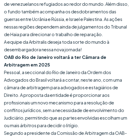
de venezuelanos refugiados ao redor do mundo. Além disso,
o fundo também acompanha os desdobramentos das
guerras entre Ucrânia e Rússia, e Israel e Palestina. As ações
nessas regiões dependem ainda de julgamentos do Tribunal
de Haia para direcionar o trabalho de reparação.
A equipe da Arbitralis deseja toda sorte do mundo à
desembargadora nessa nova jornada!
OAB do Rio de Janeiro voltará a ter Câmara de
Arbitragem em 2025
Pessoal, a seccional do Rio de Janeiro da Ordem dos
Advogados do Brasil voltará a contar, neste ano, com uma
câmara de arbitragem para advogados e estagiários de
Direito. A proposta da entidade é proporcionar aos
profissionais um novo mecanismo para a resolução de
conflitos jurídicos, sem a necessidade de envolvimento do
Judiciário, permitindo que as partes envolvidas escolham um
ou mais árbitros para decidir o litígio.
Segundo a presidente da Comissão de Arbitragem da OAB-