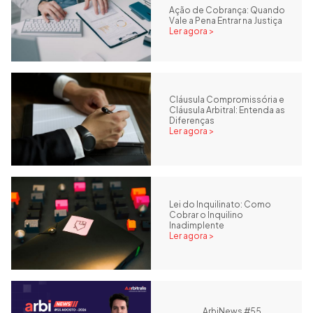
Ação de Cobrança: Quando
Vale a Pena Entrar na Justiça
Ler agora >
Cláusula Compromissória e
Cláusula Arbitral: Entenda as
Diferenças
Ler agora >
Lei do Inquilinato: Como
Cobrar o Inquilino
Inadimplente
Ler agora >
ArbiNews #55