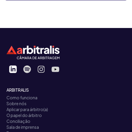
ARBITRALIS
Como funciona
Sobre nós
Aplicar para árbitro(a)
O papel do árbitro
Conciliação
Sala de imprensa