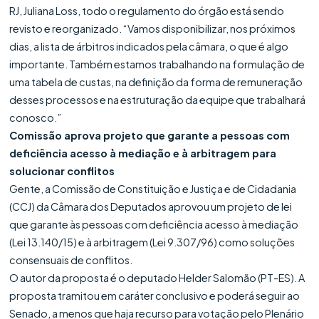
RJ, Juliana Loss, todo o regulamento do órgão está sendo
revisto e reorganizado. “Vamos disponibilizar, nos próximos
dias, a lista de árbitros indicados pela câmara, o que é algo
importante. Também estamos trabalhando na formulação de
uma tabela de custas, na definição da forma de remuneração
desses processos e na estruturação da equipe que trabalhará
conosco.”
Comissão aprova projeto que garante a pessoas com
deficiência acesso à mediação e à arbitragem para
solucionar conflitos
Gente, a Comissão de Constituição e Justiça e de Cidadania
(CCJ) da Câmara dos Deputados aprovou um projeto de lei
que garante às pessoas com deficiência acesso à mediação
(Lei 13.140/15) e à arbitragem (Lei 9.307/96) como soluções
consensuais de conflitos.
O autor da proposta é o deputado Helder Salomão (PT-ES). A
proposta tramitou em caráter conclusivo e poderá seguir ao
Senado, a menos que haja recurso para votação pelo Plenário