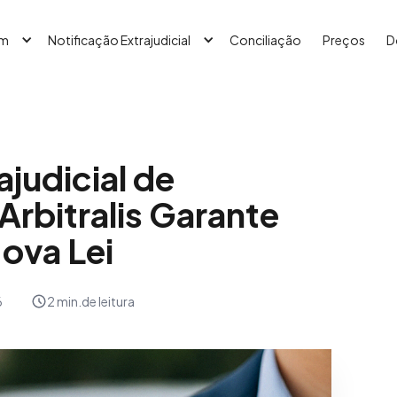
em
Notificação Extrajudicial
Conciliação
Preços
D
judicial de
Arbitralis Garante
Nova Lei
6
2 min.
de leitura