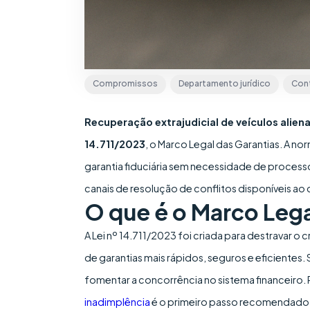
Compromissos
Departamento jurídico
Con
Recuperação extrajudicial de veículos alien
14.711/2023
, o Marco Legal das Garantias. A 
garantia fiduciária sem necessidade de process
canais de resolução de conflitos disponíveis ao
O que é o Marco Lega
A Lei nº 14.711/2023 foi criada para destravar 
de garantias mais rápidos, seguros e eficientes. S
fomentar a concorrência no sistema financeiro. 
inadimplência
é o primeiro passo recomendado 