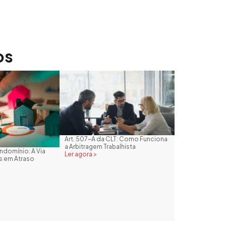
os
Art. 507-A da CLT: Como Funciona
a Arbitragem Trabalhista
domínio: A Via
Ler agora >
as em Atraso