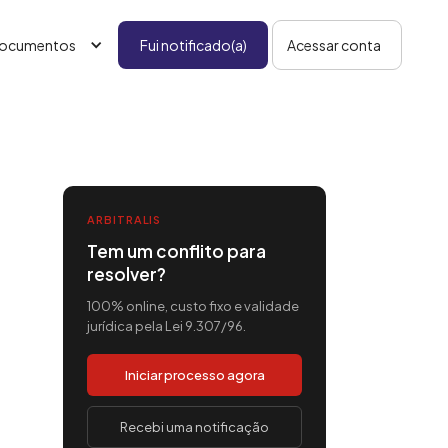
ocumentos
Fui notificado(a)
Acessar conta
ARBITRALIS
Tem um conflito para
resolver?
100% online, custo fixo e validade
jurídica pela Lei 9.307/96.
Iniciar processo agora
Recebi uma notificação