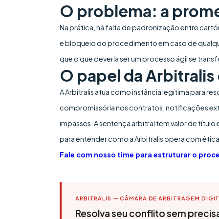
O problema: a promes
Na prática, há falta de padronização entre cartó
e bloqueio do procedimento em caso de qualqu
que o que deveria ser um processo ágil se transf
O papel da Arbitral
A Arbitralis atua como instância legítima para r
compromissória nos contratos, notificações extra
impasses. A sentença arbitral tem valor de títul
para entender como a Arbitralis opera com ética
Fale com nosso time para estruturar o proc
ARBITRALIS — CÂMARA DE ARBITRAGEM DIGI
Resolva seu conflito sem precisar