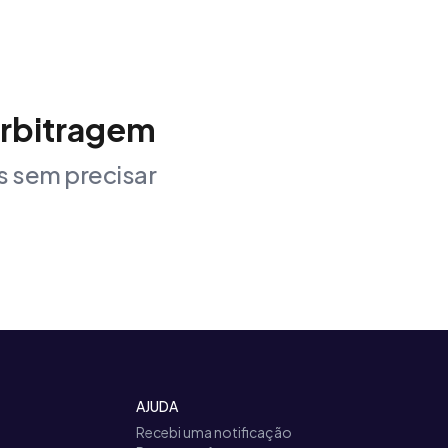
arbitragem
 sem precisar
AJUDA
Recebi uma notificação