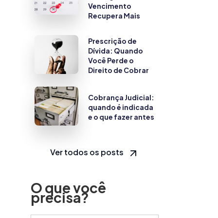
Vencimento
Recupera Mais
Prescrição de
Dívida: Quando
Você Perde o
Direito de Cobrar
Cobrança Judicial:
quando é indicada
e o que fazer antes
Ver todos os posts
O que você
precisa?