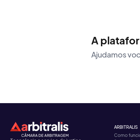
A platafo
Ajudamos voc
ARBITRALIS
Como funci