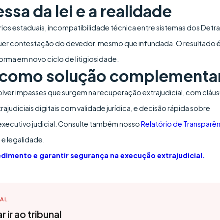
sa da lei e a realidade
rios estaduais, incompatibilidade técnica entre sistemas dos Detra
er contestação do devedor, mesmo que infundada. O resultado 
orma em novo ciclo de litigiosidade.
is como solução complementa
esolver impasses que surgem na recuperação extrajudicial, com cláus
judiciais digitais com validade jurídica, e decisão rápida sobre
o executivo judicial. Consulte também nosso
Relatório de Transparên
 e legalidade.
edimento e garantir segurança na execução extrajudicial.
TAL
 ir ao tribunal