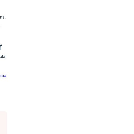
ns,
é
r
ula
cia