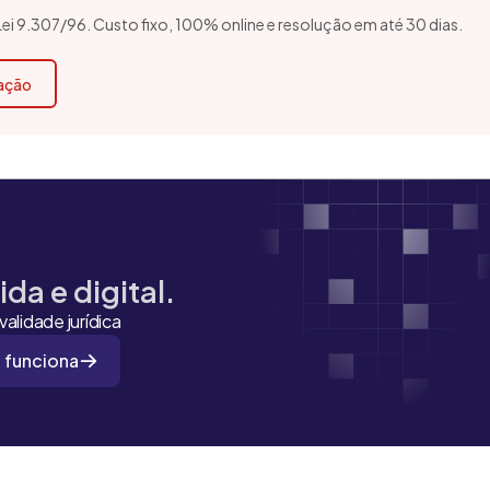
 Lei 9.307/96. Custo fixo, 100% online e resolução em até 30 dias.
cação
da e digital.
alidade jurídica
 funciona