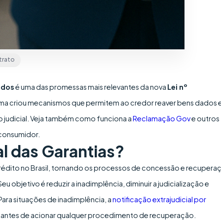
trato
ados
é uma das promessas mais relevantes da nova
Lei nº
norma criou mecanismos que permitem ao credor reaver bens dados
o judicial. Veja também como funciona a
Reclamação Gov
e outros
 consumidor.
l das Garantias?
o crédito no Brasil, tornando os processos de concessão e recupera
eu objetivo é reduzir a inadimplência, diminuir a judicialização e
Para situações de inadimplência, a
notificação extrajudicial por
antes de acionar qualquer procedimento de recuperação.