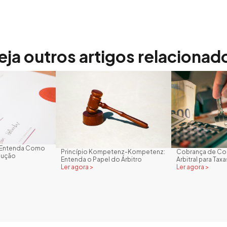
eja outros artigos relacionad
l: Entenda Como
Princípio Kompetenz-Kompetenz:
Cobrança de Con
cução
Entenda o Papel do Árbitro
Arbitral para Tax
Ler agora >
Ler agora >