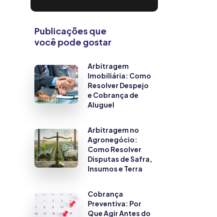
Publicações que
você pode gostar
Arbitragem
Imobiliária: Como
Resolver Despejo
e Cobrança de
Aluguel
Arbitragem no
Agronegócio:
Como Resolver
Disputas de Safra,
Insumos e Terra
Cobrança
Preventiva: Por
Que Agir Antes do