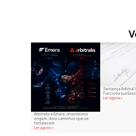
V
Sentença Arbitra
Funciona sua Exe
Ler agora >
Arbitralis e Emera: uma mesma
origem, dois caminhos que se
fortalecem
Ler agora >