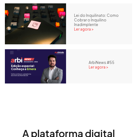
Lei do Inquilinato: Como
Cobrar o Inquilino
Inadimplente
Ler agora >
ArbiNews #55
Ler agora >
A plataforma digital