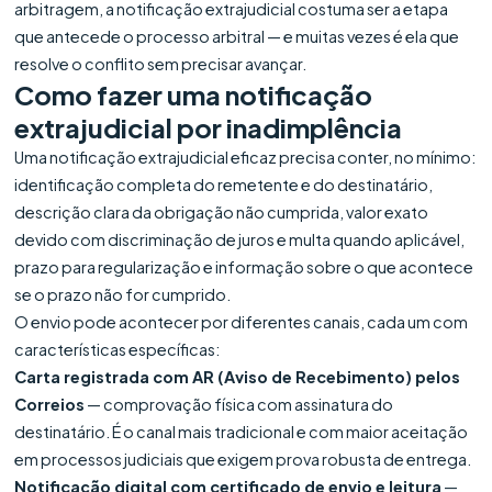
arbitragem, a notificação extrajudicial costuma ser a etapa
que antecede o processo arbitral — e muitas vezes é ela que
resolve o conflito sem precisar avançar.
Como fazer uma notificação
extrajudicial por inadimplência
Uma notificação extrajudicial eficaz precisa conter, no mínimo:
identificação completa do remetente e do destinatário,
descrição clara da obrigação não cumprida, valor exato
devido com discriminação de juros e multa quando aplicável,
prazo para regularização e informação sobre o que acontece
se o prazo não for cumprido.
O envio pode acontecer por diferentes canais, cada um com
características específicas:
Carta registrada com AR (Aviso de Recebimento) pelos
Correios
— comprovação física com assinatura do
destinatário. É o canal mais tradicional e com maior aceitação
em processos judiciais que exigem prova robusta de entrega.
Notificação digital com certificado de envio e leitura
—