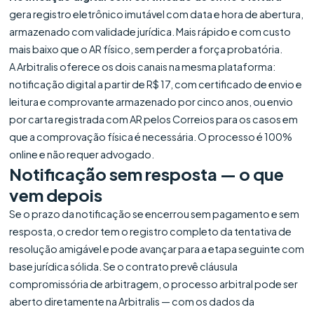
gera registro eletrônico imutável com data e hora de abertura,
armazenado com validade jurídica. Mais rápido e com custo
mais baixo que o AR físico, sem perder a força probatória.
A Arbitralis oferece os dois canais na mesma plataforma:
notificação digital a partir de R$ 17, com certificado de envio e
leitura e comprovante armazenado por cinco anos, ou envio
por carta registrada com AR pelos Correios para os casos em
que a comprovação física é necessária. O processo é 100%
online e não requer advogado.
Notificação sem resposta — o que
vem depois
Se o prazo da notificação se encerrou sem pagamento e sem
resposta, o credor tem o registro completo da tentativa de
resolução amigável e pode avançar para a etapa seguinte com
base jurídica sólida. Se o contrato prevê cláusula
compromissória de arbitragem, o processo arbitral pode ser
aberto diretamente na Arbitralis — com os dados da