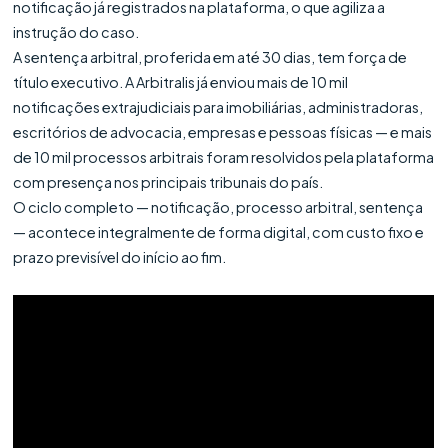
notificação já registrados na plataforma, o que agiliza a
instrução do caso.
A sentença arbitral, proferida em até 30 dias, tem força de
título executivo. A Arbitralis já enviou mais de 10 mil
notificações extrajudiciais para imobiliárias, administradoras,
escritórios de advocacia, empresas e pessoas físicas — e mais
de 10 mil processos arbitrais foram resolvidos pela plataforma
com presença nos principais tribunais do país.
O ciclo completo — notificação, processo arbitral, sentença
— acontece integralmente de forma digital, com custo fixo e
prazo previsível do início ao fim.