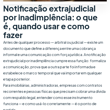
Notificação extrajudicial
por inadimplência: o que
é, quando usar e como
fazer
Antes de qualquer processo — arbitral ou judicial — existe um
documento que define a diferença entre uma cobrança
informal e uma comunicação com força jurídica. A notificação
extrajudicial por inadimplência cumpre essa função: formaliza
a comunicação, prova que a outra parte foi informada e
estabelece o marco temporal que vai importar em qualquer
etapa posterior.
Para imobiliárias, administradoras, empresas com contratos
recorrentes e pessoas físicas que precisam cobrar uma dívida
com respaldo legal, entender como esse instrumento
funciona — e como usá-lo corretamente — é o ponto de
partida.