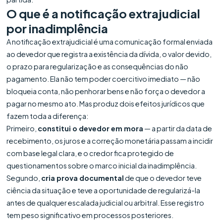
O que é a notificação extrajudicial
por inadimplência
A notificação extrajudicial é uma comunicação formal enviada
ao devedor que registra a existência da dívida, o valor devido,
o prazo para regularização e as consequências do não
pagamento. Ela não tem poder coercitivo imediato — não
bloqueia conta, não penhorar bens e não força o devedor a
pagar no mesmo ato. Mas produz dois efeitos jurídicos que
fazem toda a diferença:
Primeiro,
constitui o devedor em mora
— a partir da data de
recebimento, os juros e a correção monetária passam a incidir
com base legal clara, e o credor fica protegido de
questionamentos sobre o marco inicial da inadimplência.
Segundo,
cria prova documental
de que o devedor teve
ciência da situação e teve a oportunidade de regularizá-la
antes de qualquer escalada judicial ou arbitral. Esse registro
tem peso significativo em processos posteriores.