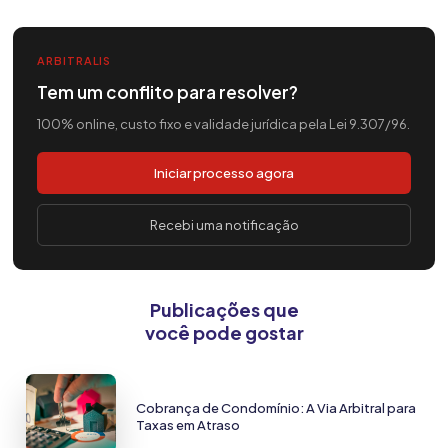
ARBITRALIS
Tem um conflito para resolver?
100% online, custo fixo e validade jurídica pela Lei 9.307/96.
Iniciar processo agora
Recebi uma notificação
Publicações que
você pode gostar
Cobrança de Condomínio: A Via Arbitral para
Taxas em Atraso