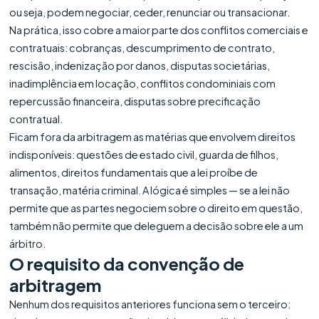
ou seja, podem negociar, ceder, renunciar ou transacionar.
Na prática, isso cobre a maior parte dos conflitos comerciais e
contratuais: cobranças, descumprimento de contrato,
rescisão, indenização por danos, disputas societárias,
inadimplência em locação, conflitos condominiais com
repercussão financeira, disputas sobre precificação
contratual.
Ficam fora da arbitragem as matérias que envolvem direitos
indisponíveis: questões de estado civil, guarda de filhos,
alimentos, direitos fundamentais que a lei proíbe de
transação, matéria criminal. A lógica é simples — se a lei não
permite que as partes negociem sobre o direito em questão,
também não permite que deleguem a decisão sobre ele a um
árbitro.
O requisito da convenção de
arbitragem
Nenhum dos requisitos anteriores funciona sem o terceiro: