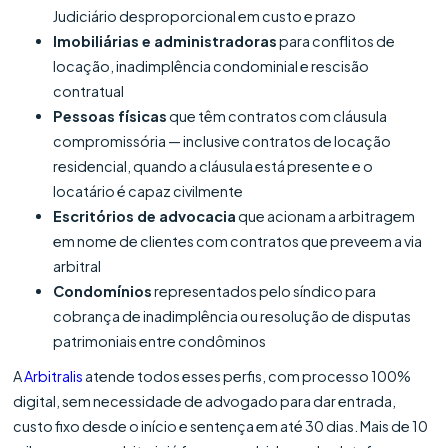
Judiciário desproporcional em custo e prazo
Imobiliárias e administradoras
para conflitos de
locação, inadimplência condominial e rescisão
contratual
Pessoas físicas
que têm contratos com cláusula
compromissória — inclusive contratos de locação
residencial, quando a cláusula está presente e o
locatário é capaz civilmente
Escritórios de advocacia
que acionam a arbitragem
em nome de clientes com contratos que preveem a via
arbitral
Condomínios
representados pelo síndico para
cobrança de inadimplência ou resolução de disputas
patrimoniais entre condôminos
A
Arbitralis
atende todos esses perfis, com processo 100%
digital, sem necessidade de advogado para dar entrada,
custo fixo desde o início e sentença em até 30 dias. Mais de 10