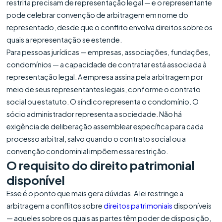
restrita precisam de representação legal — e o representante
pode celebrar convenção de arbitragem em nome do
representado, desde que o conflito envolva direitos sobre os
quais a representação se estende.
Para pessoas jurídicas — empresas, associações, fundações,
condomínios — a capacidade de contratar está associada à
representação legal. A empresa assina pela arbitragem por
meio de seus representantes legais, conforme o contrato
social ou estatuto. O síndico representa o condomínio. O
sócio administrador representa a sociedade. Não há
exigência de deliberação assemblear específica para cada
processo arbitral, salvo quando o contrato social ou a
convenção condominial impõem essa restrição.
O requisito do direito patrimonial
disponível
Esse é o ponto que mais gera dúvidas. A lei restringe a
arbitragem a conflitos sobre
direitos patrimoniais
disponíveis
— aqueles sobre os quais as partes têm poder de disposição,