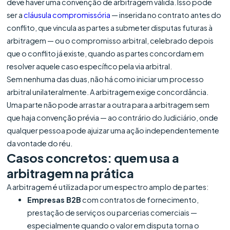
deve haver uma convenção de arbitragem válida. Isso pode
ser a
cláusula compromissória
— inserida no contrato antes do
conflito, que vincula as partes a submeter disputas futuras à
arbitragem — ou o compromisso arbitral, celebrado depois
que o conflito já existe, quando as partes concordam em
resolver aquele caso específico pela via arbitral.
Sem nenhuma das duas, não há como iniciar um processo
arbitral unilateralmente. A arbitragem exige concordância.
Uma parte não pode arrastar a outra para a arbitragem sem
que haja convenção prévia — ao contrário do Judiciário, onde
qualquer pessoa pode ajuizar uma ação independentemente
da vontade do réu.
Casos concretos: quem usa a
arbitragem na prática
A arbitragem é utilizada por um espectro amplo de partes:
Empresas B2B
com contratos de fornecimento,
prestação de serviços ou parcerias comerciais —
especialmente quando o valor em disputa torna o