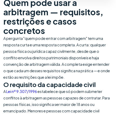
Quem pode usar a
arbitragem — requisitos,
restrições e casos
concretos
A pergunta "quem pode entrar com arbitragem" tem uma
resposta curta e uma resposta completa. A curta: qualquer
pessoa física ou jurídica capaz civilmente, desde que o
conflito envolva direitos patrimoniais disponíveis e haja
convenção de arbitragem válida. A completa exige entender
o que cada um desses requisitos significa na prática — e onde
estão as restrições que a lei impõe.
O requisito da capacidade civil
A
Lei nº 9.307/1996
estabelece que só podem submeter
conflitos à arbitragem as pessoas capazes de contratar. Para
pessoas físicas, isso significa ser maior de 18 anos ou
emancipado. Menores e pessoas com capacidade civil