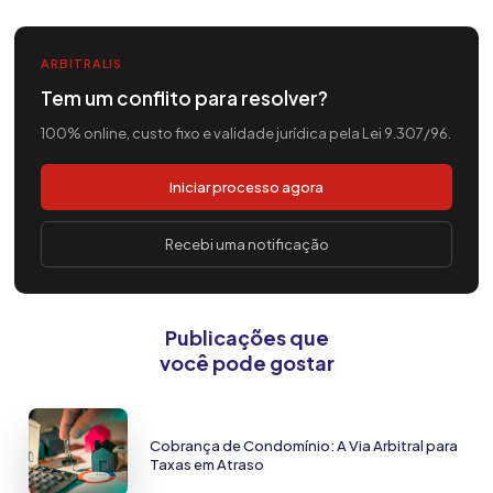
ARBITRALIS
Tem um conflito para resolver?
100% online, custo fixo e validade jurídica pela Lei 9.307/96.
Iniciar processo agora
Recebi uma notificação
Publicações que
você pode gostar
Cobrança de Condomínio: A Via Arbitral para
Taxas em Atraso