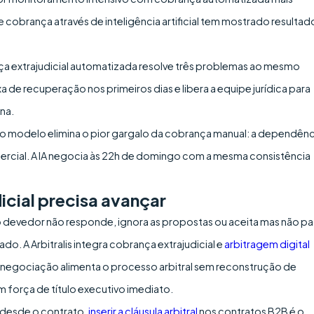
cobrança através de inteligência artificial tem mostrado resultad
nça extrajudicial automatizada resolve três problemas ao mesmo
 de recuperação nos primeiros dias e libera a equipe jurídica para
na.
o modelo elimina o pior gargalo da cobrança manual: a dependênc
ercial. A IA negocia às 22h de domingo com a mesma consistência
cial precisa avançar
devedor não responde, ignora as propostas ou aceita mas não pa
do. A Arbitralis integra cobrança extrajudicial e
arbitragem digital
negociação alimenta o processo arbitral sem reconstrução de
 força de título executivo imediato.
 desde o contrato,
inserir a cláusula arbitral
nos contratos B2B é o