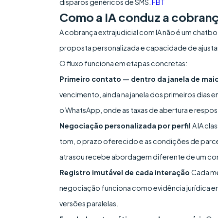
disparos genéricos de SMS.
FBT
Como a IA conduz a cobrança
A cobrança extrajudicial com IA não é um chat
proposta personalizada e capacidade de ajusta
O fluxo funciona em etapas concretas:
Primeiro contato — dentro da janela de ma
vencimento, ainda na janela dos primeiros dias e
o WhatsApp, onde as taxas de abertura e respos
Negociação personalizada por perfil
A IA cl
tom, o prazo oferecido e as condições de par
atrasou recebe abordagem diferente de um com 
Registro imutável de cada interação
Cada me
negociação funciona como evidência jurídica e
versões paralelas.