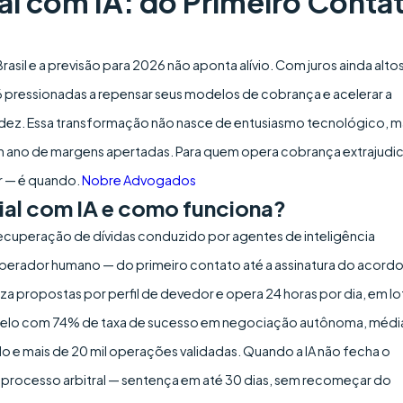
al com IA: do Primeiro Conta
asil e a previsão para 2026 não aponta alívio. Com juros ainda altos
 pressionadas a repensar seus modelos de cobrança e acelerar a
uidez. Essa transformação não nasce de entusiasmo tecnológico, m
m ano de margens apertadas. Para quem opera cobrança extrajudic
r — é quando.
Nobre Advogados
ial com IA e como funciona?
recuperação de dívidas conduzido por agentes de inteligência
perador humano — do primeiro contato até a assinatura do acordo
a propostas por perfil de devedor e opera 24 horas por dia, em lo
 modelo com 74% de taxa de sucesso em negociação autônoma, médi
o e mais de 20 mil operações validadas. Quando a IA não fecha o
processo arbitral — sentença em até 30 dias, sem recomeçar do