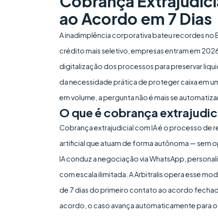
Cobrança Extrajudici
ao Acordo em 7 Dias
A inadimplência corporativa bateu recordes no Br
crédito mais seletivo, empresas entram em 2026
digitalização dos processos para preservar liq
da necessidade prática de proteger caixa em u
em volume, a pergunta não é mais se automatiza
O que é cobrança extrajudic
Cobrança extrajudicial com IA é o processo de 
artificial que atuam de forma autônoma — sem o
IA conduz a negociação via WhatsApp, personaliz
com escala ilimitada. A Arbitralis opera esse
de 7 dias do primeiro contato ao acordo fechad
acordo, o caso avança automaticamente para o 