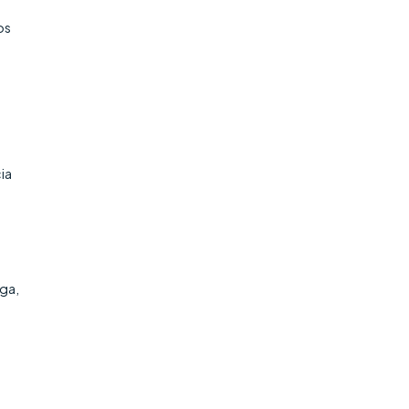
os
ia
ga,