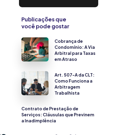
Publicações que
você pode gostar
Cobrança de
Condomínio: A Via
Arbitral para Taxas
em Atraso
Art. 507-A da CLT:
Como Funciona a
Arbitragem
Trabalhista
Contrato de Prestação de
Serviços: Cláusulas que Previnem
a Inadimplência