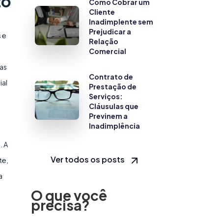
to
Como Cobrar um
Cliente
Inadimplente sem
Prejudicar a
 e
Relação
Comercial
as
Contrato de
ial
Prestação de
Serviços:
Cláusulas que
Previnem a
Inadimplência
. A
Ver todos os posts
te,
a
O que você
precisa?