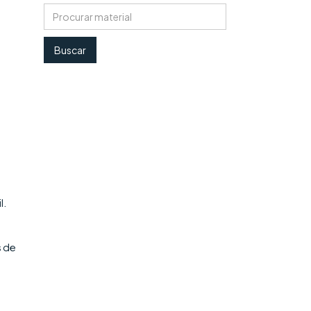
a
l.
s de