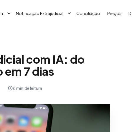
em
Notificação Extrajudicial
Conciliação
Preços
D
icial com IA: do
 em 7 dias
8 min.
de leitura