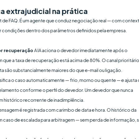
 extrajudicial na prática
bot de FAQ. É um agente que conduz negociação real — com contex
r condições dentro dos parâmetros definidos pela empresa.
ior recuperação
A IA aciona o devedor imediatamente após o
m que a taxa de recuperação está acima de 80%. O canal prioritário
ta são substancialmente maiores do que e-mail ou ligação.
assifica o caso automaticamente — frio, morno ou quente — e ajusta 
celamento conforme o perfil do devedor. Um devedor que nunca
histórico recorrente de inadimplência.
nsagem é registrada com carimbo de data e hora. O histórico da
m caso de escalada para arbitragem — sem perda de informação,