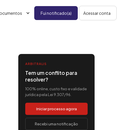
ocumentos
Fui notificado(a)
Acessar conta
ARBITRALIS
Tem um conflito para
resolver?
100% online, custo fixo e validade
jurídica pela Lei 9.307/96.
Iniciar processo agora
Recebi uma notificação