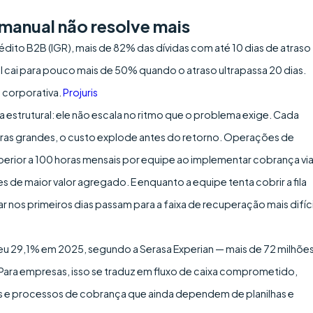
manual não resolve mais
ito B2B (IGR), mais de 82% das dívidas com até 10 dias de atraso
cai para pouco mais de 50% quando o atraso ultrapassa 20 dias.
z corporativa.
Projuris
strutural: ele não escala no ritmo que o problema exige. Cada
ras grandes, o custo explode antes do retorno. Operações de
ior a 100 horas mensais por equipe ao implementar cobrança vi
s de maior valor agregado. E enquanto a equipe tenta cobrir a fila
os primeiros dias passam para a faixa de recuperação mais difíci
ateu 29,1% em 2025, segundo a Serasa Experian — mais de 72 milhõe
 Para empresas, isso se traduz em fluxo de caixa comprometido,
 e processos de cobrança que ainda dependem de planilhas e