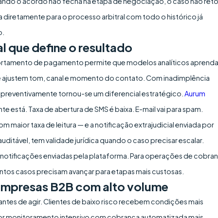
ndo o acordo não fecha na etapa de negociação, o caso não ret
diretamente para o processo arbitral com todo o histórico já
o.
l que define o resultado
portamento de pagamento permite que modelos analíticos aprend
 e ajustem tom, canal e momento do contato. Com inadimplência
r preventivamente tornou-se um diferencial estratégico.
Aurum
está. Taxa de abertura de SMS é baixa. E-mail vai para spam.
 maior taxa de leitura — e a notificação extrajudicial enviada por
 auditável, tem validade jurídica quando o caso precisar escalar.
as notificações enviadas pela plataforma. Para operações de cobra
antos casos precisam avançar para etapas mais custosas.
 empresas B2B com alto volume
e antes de agir. Clientes de baixo risco recebem condições mais
m por monitoramento intensivo com cobrança automatizada mais