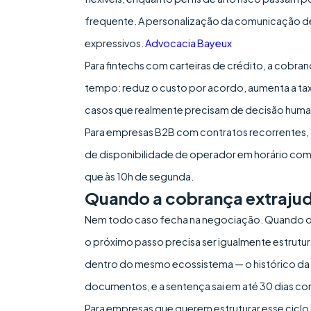
frequente. A personalização da comunicação de 
expressivos.
Advocacia Bayeux
Para fintechs com carteiras de crédito, a cobra
tempo: reduz o custo por acordo, aumenta a taxa
casos que realmente precisam de decisão huma
Para empresas B2B com contratos recorrentes, 
de disponibilidade de operador em horário com
que às 10h de segunda.
Quando a cobrança extrajudi
Nem todo caso fecha na negociação. Quando o 
o próximo passo precisa ser igualmente estrutura
dentro do mesmo ecossistema — o histórico da 
documentos, e a sentença sai em até 30 dias com
Para empresas que querem estruturar esse ciclo