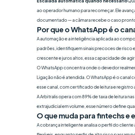
Escalada automática quando necessário
Qua
ao operador humano para recomeçar. Ele avança 
documentado — a câmara recebe o caso pront
Por que o WhatsApp é o cana
A automação e a inteligência aplicada ao com
padrões, identifiquem sinais precoces de risco
crescente e juros altos, essa capacidade de agi
O WhatsApp concentra onde o devedor realmente 
Ligação não é atendida. O WhatsApp é o canal com
esse canal, com certificado de leitura e registro
A Arbitralis opera com 89% de taxa de leitura n
extrajudicial em volume, esse número define qu
O que muda para fintechs e
A cobrança inteligente analisa o perfil do client
flexíveis, enquanto perfis de alto risco passa