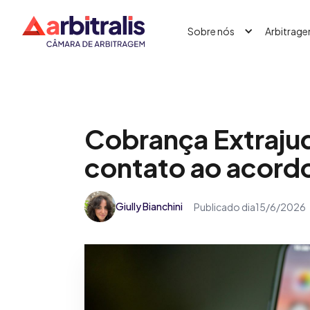
Sobre nós
Arbitrag
Cobrança Extrajud
contato ao acordo
Giully Bianchini
Publicado dia
15/6/2026