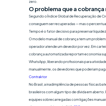
zero.
O problema que a cobrança 
Segundo o Índice Global de Recuperação de Créd
conseguem ser recuperadas — mas o percentual 
Tempo é o fator decisivo para preservar liquide
O modelo manual de cobrança tem um problema e
operador atende um devedor por vez. Em cartei
cobrança automatizada reportam economia super
WhatsApp, liberando profissionais para atividade
manualmente, os devedores que poderiam pagar n
Contraktor
No Brasil, a inadimplência de pessoas físicas b
brasileiros com algum tipo de dívida em aberto.
equipes sobrecarregadas com ligações manuais