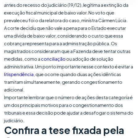
antes do recesso do judiciário (19/12), legítima a extinção da
execução fiscal municipal de baixo valor. No voto que
prevaleceu foi o da relatora do caso, ministra Cármen Lúcia.
A corte decidiu que não vale a pena para o Estado executar
uma dívida de baixo valor, considerando o custo que essa
cobrança representa para a administração pública. Os
magistrados consideraram que a Fazenda deve tentar outras
medidas, como a
conciliação
ou adoção de solução
administrativa. Um ponto importante nesse contexto é evitar a
litispendência
, que ocorre quando duas ações idênticas
tramitam simultaneamente, gerando congestionamento
adicional.
Importante lembrar que o número de ações desta categoria é
um dos principais motivos para o congestionamento dos
tribunais e essa decisão pode ajudar a desafogar o sistema do
judiciário.
Confira a tese fixada pela