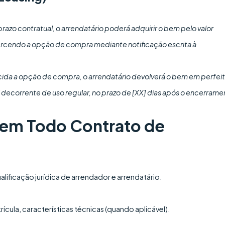
 prazo contratual, o arrendatário poderá adquirir o bem pelo valor
ercendo a opção de compra mediante notificação escrita à
ida a opção de compra, o arrendatário devolverá o bem em perfei
 decorrente de uso regular, no prazo de [XX] dias após o encerrame
s em Todo Contrato de
ificação jurídica de arrendador e arrendatário.
ícula, características técnicas (quando aplicável).