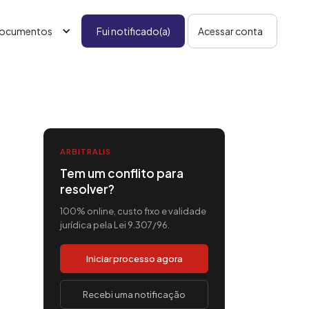
ocumentos
Fui notificado(a)
Acessar conta
ARBITRALIS
Tem um conflito para
resolver?
100% online, custo fixo e validade
jurídica pela Lei 9.307/96.
Iniciar processo agora
Recebi uma notificação