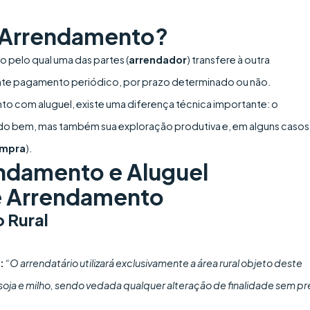
e Arrendamento?
 pelo qual uma das partes (
arrendador
) transfere à outra
nte pagamento periódico, por prazo determinado ou não.
 com aluguel, existe uma diferença técnica importante: o
o bem, mas também sua exploração produtiva e, em alguns casos,
ompra
).
endamento e Aluguel
e Arrendamento
 Rural
:
“O arrendatário utilizará exclusivamente a área rural objeto deste
 soja e milho, sendo vedada qualquer alteração de finalidade sem pr