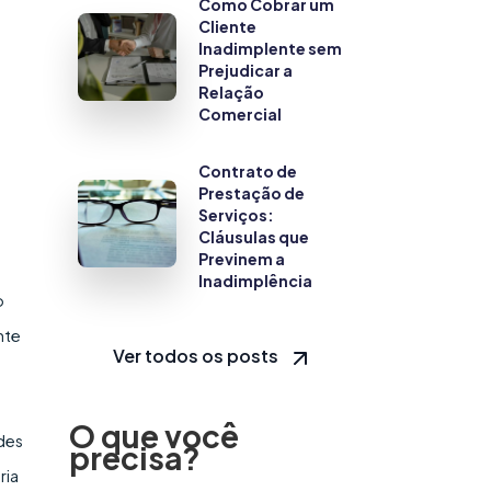
Como Cobrar um
Cliente
Inadimplente sem
Prejudicar a
Relação
Comercial
Contrato de
Prestação de
Serviços:
Cláusulas que
Previnem a
Inadimplência
o
nte
Ver todos os posts
O que você
ades
precisa?
ria