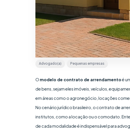
Advogado(a)
Pequenas empresas
O
modelo de contrato de arrendamento
é um
de bens, sejam eles imóveis, veículos, equipame
em áreas como o agronegócio, locações comerci
No cenário jurídico brasileiro, o contrato de ar
institutos, como a locação ou o comodato. Enten
de cada modalidade é indispensável para advogad