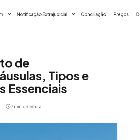
em
Notificação Extrajudicial
Conciliação
Preços
D
to de
usulas, Tipos e
s Essenciais
7 min.
de leitura