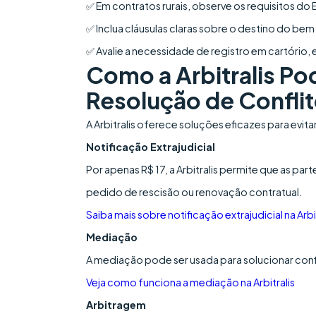
✅ Em contratos rurais, observe os requisitos do 
✅ Inclua cláusulas claras sobre o destino do bem
✅ Avalie a necessidade de registro em cartório
Como a Arbitralis Pod
Resolução de Confli
A Arbitralis oferece soluções eficazes para evit
Notificação Extrajudicial
Por apenas R$ 17, a Arbitralis permite que as
pedido de rescisão ou renovação contratual.
Saiba mais sobre notificação extrajudicial na Arbi
Mediação
A mediação pode ser usada para solucionar confl
Veja como funciona a mediação na Arbitralis
Arbitragem