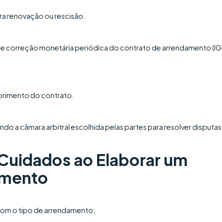
ra renovação ou rescisão.
 de correção monetária periódica do contrato de arrendamento (I
primento do contrato.
ando a câmara arbitral escolhida pelas partes para resolver disputas
 Cuidados ao Elaborar um
amento
 com o tipo de arrendamento;