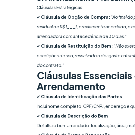
Cláusulas Estratégicas:
✔
Cláusula de Opção de Compra:
“Ao final do
residual de R$ [___], previamente acordado, ex
arrendadora com antecedência de 30 dias.”
✔
Cláusula de Restituição do Bem:
“Não exerc
condições de uso, ressalvado o desgaste natural
do contrato.”
Cláusulas Essenciai
Arrendamento
✔
Cláusula de Identificação das Partes
Inclui nome completo, CPF/CNPJ, endereço e qual
✔
Cláusula de Descrição do Bem
Detalha o bem arrendado: localização, área, matr