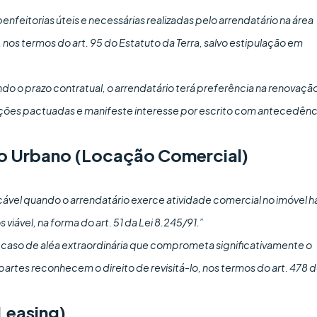
benfeitorias úteis e necessárias realizadas pelo arrendatário na área
 nos termos do art. 95 do Estatuto da Terra, salvo estipulação em
ndo o prazo contratual, o arrendatário terá preferência na renovaçã
ções pactuadas e manifeste interesse por escrito com antecedênc
o Urbano (Locação Comercial)
cável quando o arrendatário exerce atividade comercial no imóvel h
iável, na forma do art. 51 da Lei 8.245/91.”
caso de aléa extraordinária que comprometa significativamente o
partes reconhecem o direito de revisitá-lo, nos termos do art. 478 
Leasing)