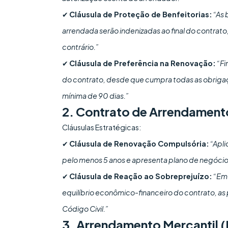
✔
Cláusula de Proteção de Benfeitorias:
“As 
arrendada serão indenizadas ao final do contrato,
contrário.”
✔
Cláusula de Preferência na Renovação:
“Fi
do contrato, desde que cumpra todas as obriga
mínima de 90 dias.”
2. Contrato de Arrendament
Cláusulas Estratégicas:
✔
Cláusula de Renovação Compulsória:
“Apli
pelo menos 5 anos e apresenta plano de negócios v
✔
Cláusula de Reação ao Sobreprejuízo:
“Em 
equilíbrio econômico-financeiro do contrato, as 
Código Civil.”
3. Arrendamento Mercantil (