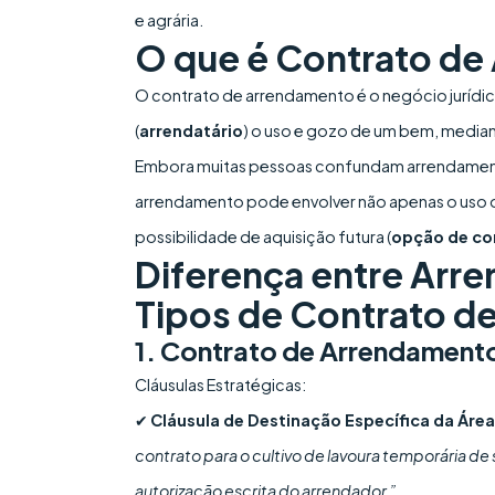
e agrária.
O que é Contrato d
O contrato de arrendamento é o negócio jurídico
(
arrendatário
) o uso e gozo de um bem, media
Embora muitas pessoas confundam arrendamento
arrendamento pode envolver não apenas o uso d
possibilidade de aquisição futura (
opção de c
Diferença entre Arr
Tipos de Contrato d
1. Contrato de Arrendamento
Cláusulas Estratégicas:
✔
Cláusula de Destinação Específica da Área
contrato para o cultivo de lavoura temporária de
autorização escrita do arrendador.”