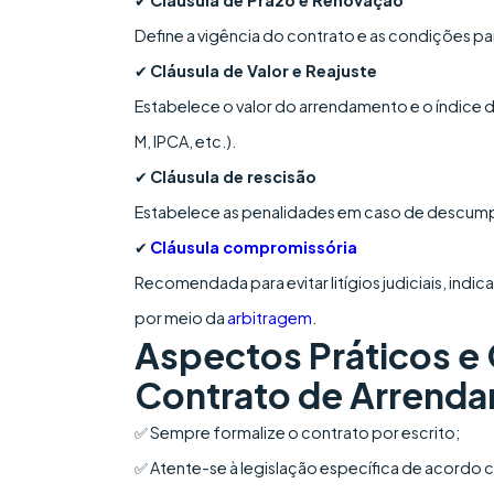
✔
Cláusula de Prazo e Renovação
Define a vigência do contrato e as condições pa
✔
Cláusula de Valor e Reajuste
Estabelece o valor do arrendamento e o índice
M, IPCA, etc.).
✔
Cláusula de rescisão
Estabelece as penalidades em caso de descum
✔
Cláusula compromissória
Recomendada para evitar litígios judiciais, indic
por meio da
arbitragem
.
Aspectos Práticos e
Contrato de Arrend
✅ Sempre formalize o contrato por escrito;
✅ Atente-se à legislação específica de acordo