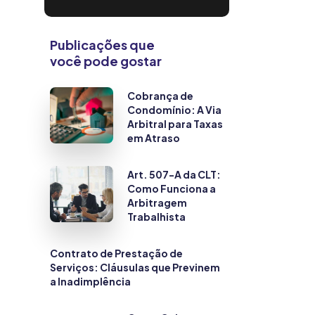
Publicações que
você pode gostar
Cobrança de
Condomínio: A Via
Arbitral para Taxas
em Atraso
Art. 507-A da CLT:
Como Funciona a
Arbitragem
Trabalhista
Contrato de Prestação de
Serviços: Cláusulas que Previnem
a Inadimplência