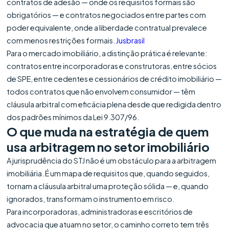
contratos de adesão — onde os requisitos formais são
obrigatórios — e contratos negociados entre partes com
poder equivalente, onde a liberdade contratual prevalece
com menos restrições formais.
Jusbrasil
Para o mercado imobiliário, a distinção prática é relevante:
contratos entre incorporadoras e construtoras, entre sócios
de SPE, entre cedentes e cessionários de crédito imobiliário —
todos contratos que não envolvem consumidor — têm
cláusula arbitral com eficácia plena desde que redigida dentro
dos padrões mínimos da Lei 9.307/96.
O que muda na estratégia de quem
usa arbitragem no setor imobiliário
A jurisprudência do STJ não é um obstáculo para a arbitragem
imobiliária. É um mapa de requisitos que, quando seguidos,
tornam a cláusula arbitral uma proteção sólida — e, quando
ignorados, transformam o instrumento em risco.
Para incorporadoras, administradoras e escritórios de
advocacia que atuam no setor, o caminho correto tem três