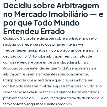
Decidiu sobre Arbitragem
no Mercado Imobiliário — e
por que Todo Mundo
Entendeu Errado
Quando o STJ profere decisões sobre arbitragem no setor
imobiliário, a repercussão costuma ser intensa — e
frequentemente imprecisa. Incorporadoras que leram uma
decisão como "STJ proíbe arbitragem em contratos de
compra e venda" e pararam de usar cláusulas arbitrais.
Advogados que entenderam que "o CDC sempre afasta a
arbitragem" e orientaram clientes equivocadamente.
Compradores que acreditaram que "cláusula arbitral em
contrato de adesão é inválida" e ajuizaram ações no Judiciário
sem checar se a cláusula tinha os requisitos legais atendidos. O
problema não é o STJ. É a leitura fragmentada de decisões que
têm contexto, requisitos e limites precisos.