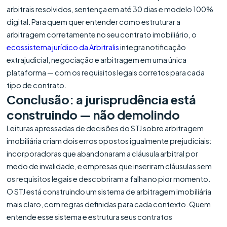
arbitrais resolvidos, sentença em até 30 dias e modelo 100%
digital. Para quem quer entender como estruturar a
arbitragem corretamente no seu contrato imobiliário, o
ecossistema jurídico da Arbitralis
integra notificação
extrajudicial, negociação e arbitragem em uma única
plataforma — com os requisitos legais corretos para cada
tipo de contrato.
Conclusão: a jurisprudência está
construindo — não demolindo
Leituras apressadas de decisões do STJ sobre arbitragem
imobiliária criam dois erros opostos igualmente prejudiciais:
incorporadoras que abandonaram a cláusula arbitral por
medo de invalidade, e empresas que inseriram cláusulas sem
os requisitos legais e descobriram a falha no pior momento.
O STJ está construindo um sistema de arbitragem imobiliária
mais claro, com regras definidas para cada contexto. Quem
entende esse sistema e estrutura seus contratos