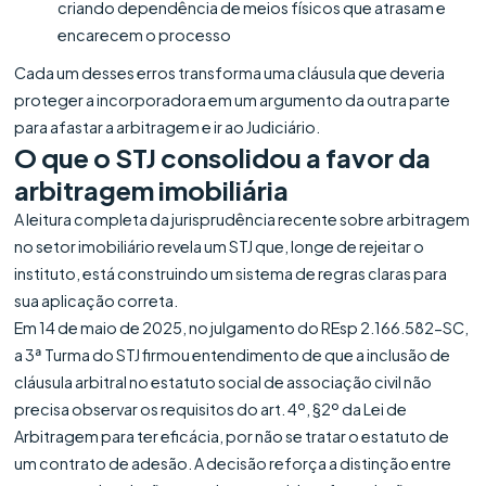
criando dependência de meios físicos que atrasam e
encarecem o processo
Cada um desses erros transforma uma cláusula que deveria
proteger a incorporadora em um argumento da outra parte
para afastar a arbitragem e ir ao Judiciário.
O que o STJ consolidou a favor da
arbitragem imobiliária
A leitura completa da jurisprudência recente sobre arbitragem
no setor imobiliário revela um STJ que, longe de rejeitar o
instituto, está construindo um sistema de regras claras para
sua aplicação correta.
Em 14 de maio de 2025, no julgamento do REsp 2.166.582-SC,
a 3ª Turma do STJ firmou entendimento de que a inclusão de
cláusula arbitral no estatuto social de associação civil não
precisa observar os requisitos do art. 4º, §2º da Lei de
Arbitragem para ter eficácia, por não se tratar o estatuto de
um contrato de adesão. A decisão reforça a distinção entre