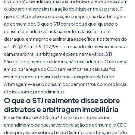
no contrato de adesão, mas à sua efetiva concordância com
o juízo arbitral após instauração do litígio entre as partes. O
que o CDC proíbe é a imposição compulsória da arbitragem
ao consumidor. O que o STJ consolidou é que, quando o
consumidor adere voluntariamente à cláusula — com
destaque, em negrito e assinatura específica, nos termos do
art. 4º, §2º da Lei 9.307/96 — ou quando ele mesmo aciona a
câmara arbitral, a arbitragem é plenamente válida.
STJ
São dois regimes coexistentes, não excludentes. O erro está
em aplicar a regra do CDC sem verificar se a cláusula foi
inserida com os requisitos formais exigidos pela Lei de
Arbitragem — e se o consumidor demonstrou concordância
efetiva com o procedimento.
O que o STJ realmente disse sobre
distratos e arbitragem imobiliária
Em setembro de 2025, a 3ª Turma do STJ consolidou
entendimento de que, havendo relação de consumo, o CDC
deve prevalecer sobre a Lei do Distrato, com fixação de teto