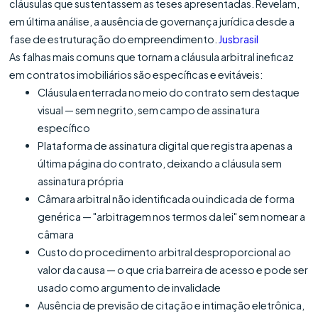
cláusulas que sustentassem as teses apresentadas. Revelam,
em última análise, a ausência de governança jurídica desde a
fase de estruturação do empreendimento.
Jusbrasil
As falhas mais comuns que tornam a cláusula arbitral ineficaz
em contratos imobiliários são específicas e evitáveis:
Cláusula enterrada no meio do contrato sem destaque
visual — sem negrito, sem campo de assinatura
específico
Plataforma de assinatura digital que registra apenas a
última página do contrato, deixando a cláusula sem
assinatura própria
Câmara arbitral não identificada ou indicada de forma
genérica — "arbitragem nos termos da lei" sem nomear a
câmara
Custo do procedimento arbitral desproporcional ao
valor da causa — o que cria barreira de acesso e pode ser
usado como argumento de invalidade
Ausência de previsão de citação e intimação eletrônica,