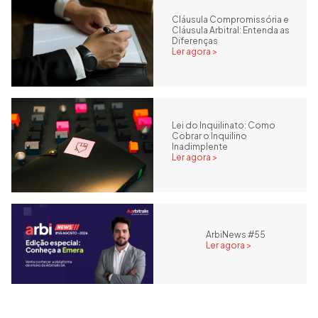
Cláusula Compromissória e
Cláusula Arbitral: Entenda as
Diferenças
Ler agora >
Lei do Inquilinato: Como
Cobrar o Inquilino
Inadimplente
Ler agora >
ArbiNews #55
Ler agora >