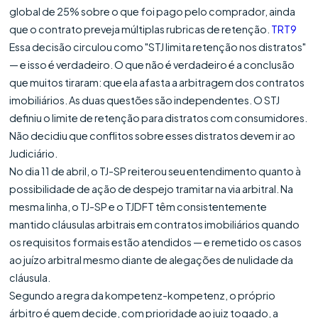
global de 25% sobre o que foi pago pelo comprador, ainda
que o contrato preveja múltiplas rubricas de retenção.
TRT9
Essa decisão circulou como "STJ limita retenção nos distratos"
— e isso é verdadeiro. O que não é verdadeiro é a conclusão
que muitos tiraram: que ela afasta a arbitragem dos contratos
imobiliários. As duas questões são independentes. O STJ
definiu o limite de retenção para distratos com consumidores.
Não decidiu que conflitos sobre esses distratos devem ir ao
Judiciário.
No dia 11 de abril, o TJ-SP reiterou seu entendimento quanto à
possibilidade de ação de despejo tramitar na via arbitral. Na
mesma linha, o TJ-SP e o TJDFT têm consistentemente
mantido cláusulas arbitrais em contratos imobiliários quando
os requisitos formais estão atendidos — e remetido os casos
ao juízo arbitral mesmo diante de alegações de nulidade da
cláusula.
Segundo a regra da kompetenz-kompetenz, o próprio
árbitro é quem decide, com prioridade ao juiz togado, a