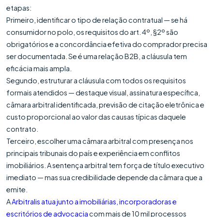
etapas:
Primeiro, identificar o tipo de relação contratual — se há
consumidor no polo, os requisitos do art. 4º, §2º são
obrigatórios e a concordância efetiva do comprador precisa
ser documentada. Se é uma relação B2B, a cláusula tem
eficácia mais ampla.
Segundo, estruturar a cláusula com todos os requisitos
formais atendidos — destaque visual, assinatura específica,
câmara arbitral identificada, previsão de citação eletrônica e
custo proporcional ao valor das causas típicas daquele
contrato.
Terceiro, escolher uma câmara arbitral com presença nos
principais tribunais do país e experiência em conflitos
imobiliários. A sentença arbitral tem força de título executivo
imediato — mas sua credibilidade depende da câmara que a
emite.
A
Arbitralis atua junto a imobiliárias, incorporadoras e
escritórios de advocacia
com mais de 10 mil processos