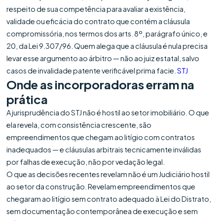
respeito de sua competência para avaliar a existência,
validade ou eficácia do contrato que contém a cláusula
compromissória, nos termos dos arts. 8º, parágrafo único, e
20, da Lei 9.307/96. Quem alega que a cláusula é nula precisa
levar esse argumento ao árbitro — não ao juiz estatal, salvo
casos de invalidade patente verificável prima facie.
STJ
Onde as incorporadoras erram na
prática
A jurisprudência do STJ não é hostil ao setor imobiliário. O que
ela revela, com consistência crescente, são
empreendimentos que chegam ao litígio com contratos
inadequados — e cláusulas arbitrais tecnicamente inválidas
por falhas de execução, não por vedação legal.
O que as decisões recentes revelam não é um Judiciário hostil
ao setor da construção. Revelam empreendimentos que
chegaram ao litígio sem contrato adequado à Lei do Distrato,
sem documentação contemporânea de execução e sem