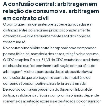
A confusão central: arbitragem em
relação de consumo vs. arbitragem
em contrato civil
O ponto que mais gera interpretações equivocadas é a
distinção entre dois regimes jurídicos completamente
diferentes — e que frequentemente são lidos como se
fossem um só.
No contrato imobiliário entre incorporadora e comprador
pessoa física, há, na maioria dos casos, relação de consumo.
O CDC se aplica. E o art. 51, VII do CDC estabelece a nulidade
de cláusulas que "determinem a utilização compulsória de
arbitragem". A leitura apressada desse dispositivo leva à
conclusão de que arbitragem e contrato imobiliário de
consumo são incompatíveis. Essa leitura está errada.
De acordo com a jurisprudência do Superior Tribunal de
Justiça, a validade da cláusula compromissória não depende
somente da aceitação expressa e destacada do consumidor