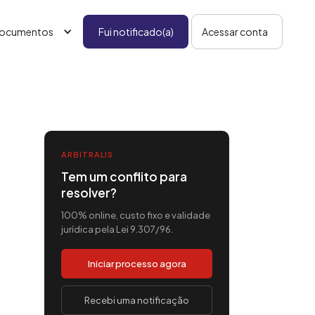
ocumentos
Fui notificado(a)
Acessar conta
ARBITRALIS
Tem um conflito para
resolver?
100% online, custo fixo e validade
jurídica pela Lei 9.307/96.
Iniciar processo agora
Recebi uma notificação