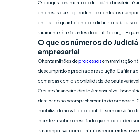
O congestionamento do Judiciário brasileiro é u
empresas que dependem de contratos cumpridos
em fila — é quanto tempo e dinheiro cada caso qu
raramente é feito antes do conflito surgir. E qu
O que os números do Judiciá
empresarial
Oitenta milhões de
processos
em tramitação nã
descumprido e precisa de resolução. É a fila na 
comarcas com disponibilidade de pauta variável
O custo financeiro direto é mensurável: honorár
destinado ao acompanhamento do processo. O cust
imobilizado no valor do conflito sem previsão 
incerteza sobre o resultado que impede decis
Para empresas com contratos recorrentes, esse r