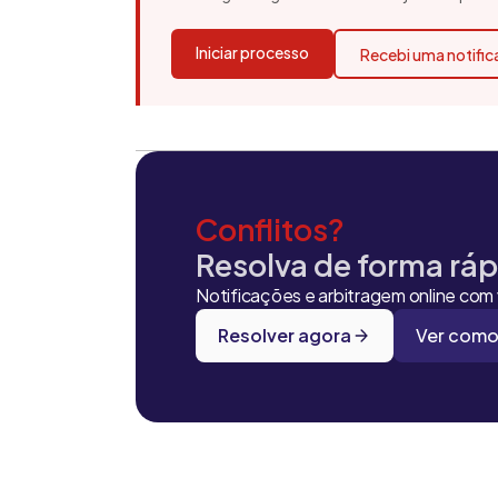
Iniciar processo
Recebi uma notifi
Conflitos?
Resolva de forma rápi
Notificações e arbitragem online com v
Resolver agora
Ver como