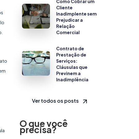
Como Cobrar um
Cliente
os
Inadimplente sem
Prejudicar a
ulo
Relação
Comercial
o.
Contrato de
Prestação de
Serviços:
rato
Cláusulas que
 em
Previnem a
Inadimplência
Ver todos os posts
,
O que você
precisa?
ula