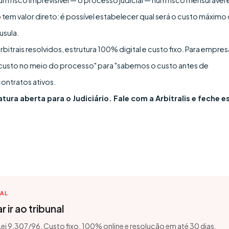
 risco imprevisível — o processo judicial — num risco mensurável 
o tem valor direto: é possível estabelecer qual será o custo máximo
usula.
rbitrais resolvidos, estrutura 100% digital e custo fixo. Para empres
custo no meio do processo" para "sabemos o custo antes de
ontratos ativos.
tura aberta para o Judiciário. Fale com a Arbitralis e feche e
TAL
 ir ao tribunal
 Lei 9.307/96. Custo fixo, 100% online e resolução em até 30 dias.