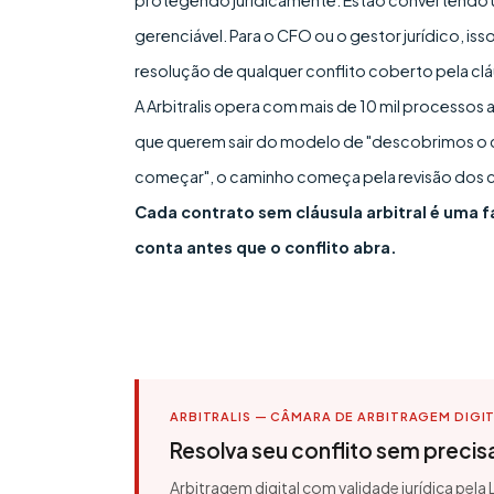
protegendo juridicamente. Estão convertendo um
gerenciável. Para o CFO ou o gestor jurídico, iss
resolução de qualquer conflito coberto pela clá
A Arbitralis opera com mais de 10 mil processos a
que querem sair do modelo de "descobrimos o 
começar", o caminho começa pela revisão dos c
Cada contrato sem cláusula arbitral é uma fa
conta antes que o conflito abra.
ARBITRALIS — CÂMARA DE ARBITRAGEM DIGI
Resolva seu conflito sem precisar
Arbitragem digital com validade jurídica pela