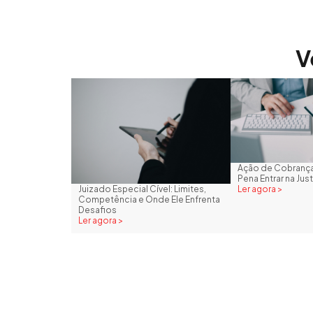
V
Ação de Cobrança
Pena Entrar na Just
Ler agora >
Juizado Especial Cível: Limites,
Competência e Onde Ele Enfrenta
Desafios
Ler agora >