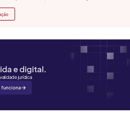
cação
da e digital.
alidade jurídica
 funciona