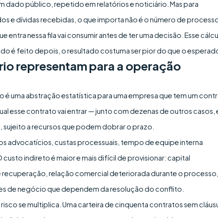
m dado público, repetido em relatórios e noticiário. Mas para
 e dívidas recebidas, o que importa não é o número de process
e entra nessa fila vai consumir antes de ter uma decisão. Esse cálc
ando é feito depois, o resultado costuma ser pior do que o esperad
rio representam para a operação
o é uma abstração estatística para uma empresa que tem um cont
qual esse contrato vai entrar — junto com dezenas de outros casos,
, sujeito a recursos que podem dobrar o prazo.
ios advocatícios, custas processuais, tempo de equipe interna
o indireto é maior e mais difícil de provisionar: capital
de recuperação, relação comercial deteriorada durante o processo
ões de negócio que dependem da resolução do conflito.
isco se multiplica. Uma carteira de cinquenta contratos sem cláus