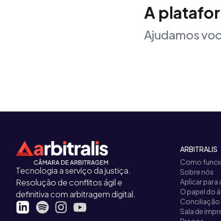
A platafo
Ajudamos voc
ARBITRALIS
Como funci
Tecnologia a serviço da justiça.
Sobre nós
Resolução de conflitos ágil e
Aplicar para 
O papel do á
definitiva com arbitragem digital.
Conciliação
Sala de impr