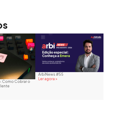
os
ArbiNews #55
Ler agora >
to: Como Cobrar o
plente