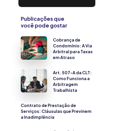
Publicações que
você pode gostar
Cobrança de
Condomínio: A Via
Arbitral para Taxas
em Atraso
Art. 507-A da CLT:
Como Funciona a
Arbitragem
Trabalhista
Contrato de Prestação de
Serviços: Cláusulas que Previnem
a Inadimplência