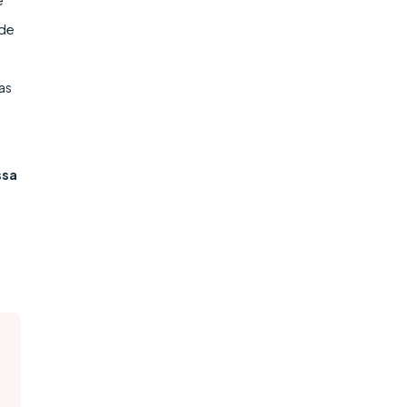
e
 de
as
ssa