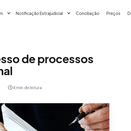
em
Notificação Extrajudicial
Conciliação
Preços
D
esso de processos
nal
4 min.
de leitura