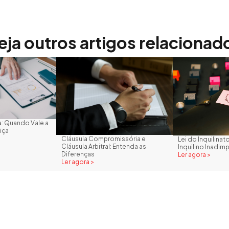
eja outros artigos relacionad
: Quando Vale a
iça
Cláusula Compromissória e
Lei do Inquilina
Cláusula Arbitral: Entenda as
Inquilino Inadim
Diferenças
Ler agora >
Ler agora >