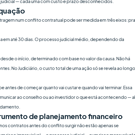
ila judicial — cada uma com custo e prazo desconhecidos.
equação
 arbitragem num conflito contratual pode ser medida em três eixos: pr
da em até 30 dias. O processo judicial médio, dependendo da
xo desde o início, determinado com base no valor da causa. Não há
tes. No Judiciário, o custo total de uma ação só se revela ao long
 antes de começar quanto vai custar e quando vai terminar. Essa
 comunicar ao conselho ou ao investidor o que está acontecendo — 
andamento.
trumento de planejamento financeiro
nos contratos antes do conflito surgir não estão apenas se