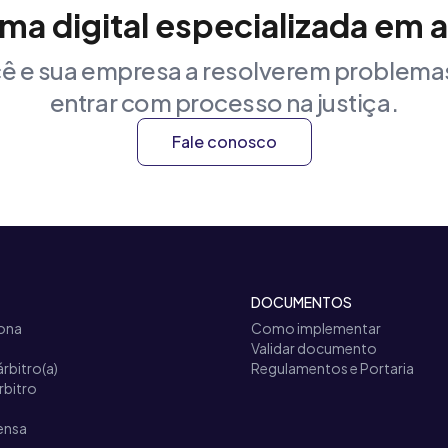
rma digital especializada em 
ê e sua empresa a resolverem problemas
entrar com processo na justiça.
Fale conosco
DOCUMENTOS
ona
Como implementar
Validar documento
árbitro(a)
Regulamentos e Portaria
rbitro
ensa